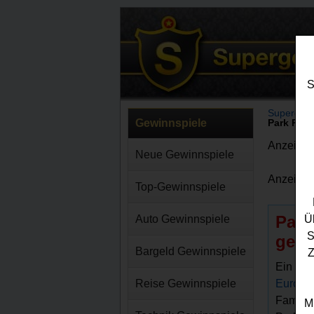
S
Supergew
Gewinnspiele
Park Rei
Anzeige:
Neue Gewinnspiele
Anzeige:
Top-Gewinnspiele
Paul
Auto Gewinnspiele
Ü
S
gew
Bargeld Gewinnspiele
Z
Ein kos
Reise Gewinnspiele
Europa
Familie
M