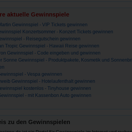
re aktuelle Gewinnspiele
artin Gewinnspiel - VIP Tickets gewinnen
innspiel Konzertsommer - Konzert Tickets gewinnen
winnspiel - Reisegutschein gewinnen
n Tropic Gewinnspiel - Hawaii Reise gewinnen
ron Gewinnspiel - Code eingeben und gewinnen
r Sonne Gewinnspiel - Produktpakete, Kosmetik und Sonnenbri
en
ewinnspiel - Vespa gewinnen
eib Gewinnspiel - Hotelaufenthalt gewinnen
winnspiel kostenlos - Tinyhouse gewinnen
Gewinnspiel - mit Kassenbon Auto gewinnen
is zu den Gewinnspielen