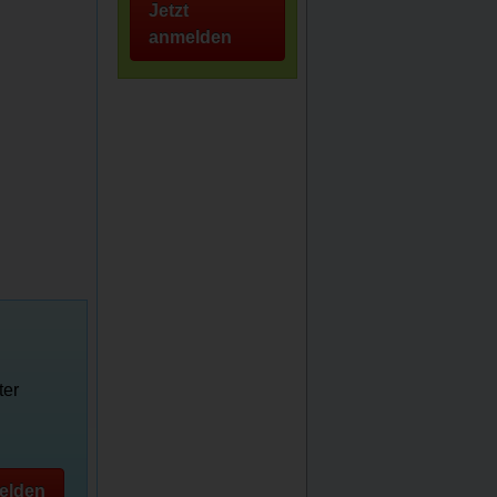
Jetzt
anmelden
ter
elden