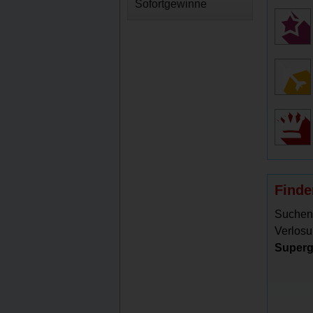
Sofortgewinne
Finde
Suchen
Verlosu
Superg