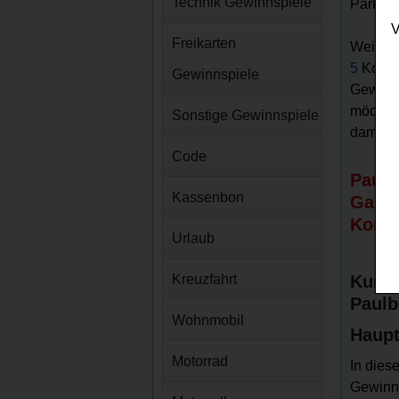
Technik Gewinnspiele
Park Re
V
Freikarten
Weiterh
5
Konsol
Gewinnspiele
Gewinne
möchten
Sonstige Gewinnspiele
damit I
Code
Paulb
Kassenbon
Gamin
Kons
Urlaub
Kreuzfahrt
Kurz-
Paulb
Wohnmobil
Haupt
Motorrad
In dies
Gewinns