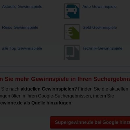
Aktuelle Gewinnspiele
Auto Gewinnspiele
Reise Gewinnspiele
Geld Gewinnspiele
alle Top Gewinnspiele
Technik-Gewinnspiele
n Sie mehr Gewinnspiele in Ihren Suchergebni
 Sie nach
aktuellen Gewinnspielen
? Finden Sie die aktuellen
ngen öfter in Ihren Google-Suchergebnissen, indem Sie
ewinne.de als Quelle hinzufügen
.
Supergewinne.de bei Google hinz