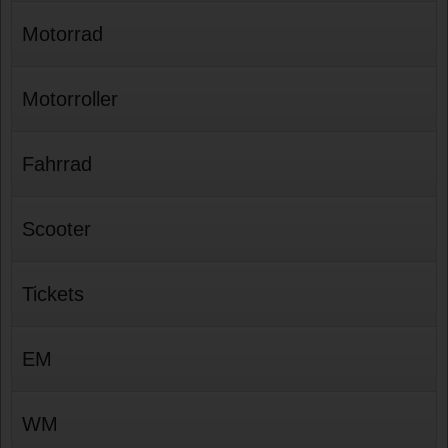
Motorrad
Motorroller
Fahrrad
Scooter
Tickets
EM
WM