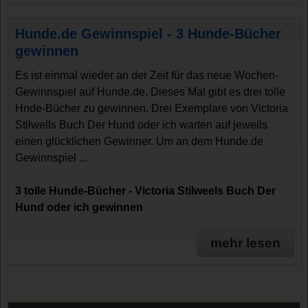
Hunde.de Gewinnspiel - 3 Hunde-Bücher
gewinnen
Es ist einmal wieder an der Zeit für das neue Wochen-
Gewinnspiel auf Hunde.de. Dieses Mal gibt es drei tolle
Hnde-Bücher zu gewinnen. Drei Exemplare von Victoria
Stilwells Buch Der Hund oder ich warten auf jeweils
einen glücklichen Gewinner. Um an dem Hunde.de
Gewinnspiel ...
3 tolle Hunde-Bücher - Victoria Stilweels Buch Der
Hund oder ich gewinnen
mehr lesen