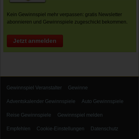
Kein Gewinnspiel mehr verpassen: gratis Newsletter
abonnieren und Gewinnspiele zugeschickt bekommen.
Jetzt anmelden
Gewinnspiel Veranstalter
Gewinne
Adventskalender Gewinnspiele
Auto Gewinnspiele
Reise Gewinnspiele
Gewinnspiel melden
Empfehlen
Cookie-Einstellungen
Datenschutz