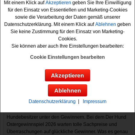
Mit einem Klick auf
Akzeptieren
geben Sie Ihre Einwilligung
für den Einsatz von Essentiellen und Marketing-Cookies
sowie die Verarbeitung der Daten gemäß unserer
Datenschutzerklärung. Mit einem Klick auf
Ablehnen
geben
Sie keine Zustimmung für den Einsatz von Marketing-
Cookies.
Sie können aber auch Ihre Einstellungen bearbeiten:
Cookie Einstellungen bearbeiten
Gewinnspiele sortieren nach:
▼
Gewinnsumme
▲
▼
Gewinnanzahl
▲
Akzeptieren
▼
Eintragungsdatum
▲
▼
Einsendeschluss
▲
Ablehnen
Der Hund Ostergewinnspiel - tolle Preise
und Staubsauger gewinnen
Datenschutzerklärung
|
Impressum
Ein kostenloses Der Hund Gewinnspiel zu Ostern für alle
Hundebesitzer unter den Gewinnern. Bei dem Der Hund
Ostergewinnspiel 2026 warten tolle Sachpreise und
Überraschungen auf glückliche Gewinner. Was es genau