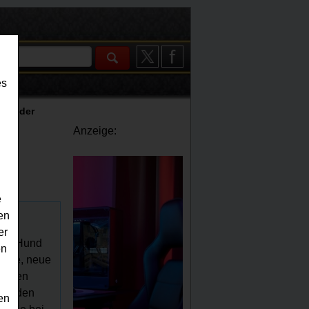
es
alender
Anzeige:
e
en
er
 Der Hund
en
olle, neue
zelnen
 um den
en