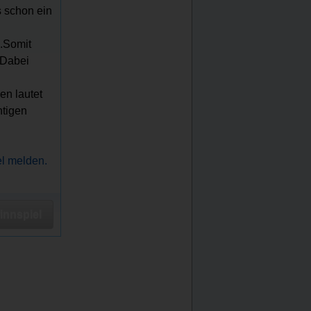
s schon ein
.Somit
 Dabei
en lautet
htigen
el melden.
nnspiel