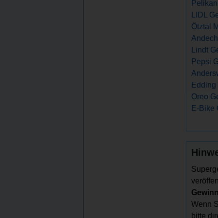
Pelikan
LIDL Ge
Ötztal 
Andech
Lindt G
Pepsi 
Anders
Edding 
Oreo G
E-Bike 
Hinwe
Superge
veröffen
Gewinns
Wenn Si
bitte d