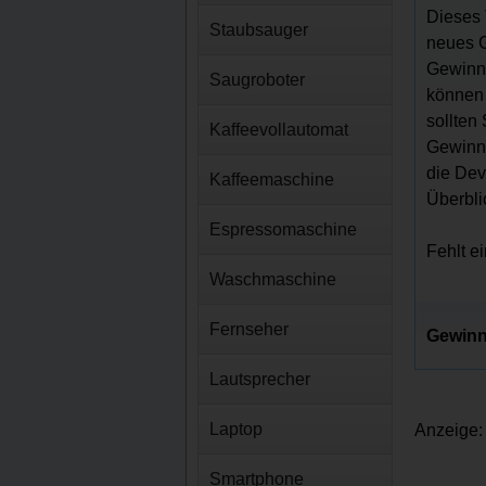
Dieses 
Staubsauger
neues G
Gewinns
Saugroboter
können 
sollten
Kaffeevollautomat
Gewinns
die Dev
Kaffeemaschine
Überbli
Espressomaschine
Fehlt e
Waschmaschine
Fernseher
Gewinn
Lautsprecher
Laptop
Anzeige:
Smartphone