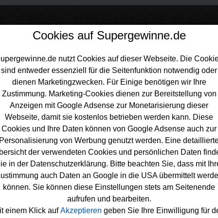
Cookies auf Supergewinne.de
upergewinne.de nutzt Cookies auf dieser Webseite. Die Cooki
sind entweder essenziell für die Seitenfunktion notwendig oder
inne.de
>
Gewinnspiele
>
Technik Gewinnspiele
>
Der Hund Adventsk
dienen Marketingzwecken. Für Einige benötigen wir Ihre
iel
Zustimmung. Marketing-Cookies dienen zur Bereitstellung von
Anzeigen mit Google Adsense zur Monetarisierung dieser
Webseite, damit sie kostenlos betrieben werden kann. Diese
Cookies und Ihre Daten können von Google Adsense auch zur
Personalisierung von Werbung genutzt werden. Eine detailliert
Hund Adventskalender Gewinnspiel
bersicht der verwendeten Cookies und persönlichen Daten find
ie in der Datenschutzerklärung. Bitte beachten Sie, dass mit Ihr
ndebesitzer unter den Gewinnern sollten bei dem kostenlosen
ustimmung auch Daten an Google in die USA übermittelt werd
skalender Gewinnspiel
2025 mitmachen. Jeden Tag wartet eine t
können. Sie können diese Einstellungen stets am Seitenende
chung auf glückliche Gewinner. Man kann sogar schon die ein
aufrufen und bearbeiten.
sehen - falls Sie es nicht erwarten können. Tolles Zubehör rund
it einem Klick auf
Akzeptieren
geben Sie Ihre Einwilligung für d