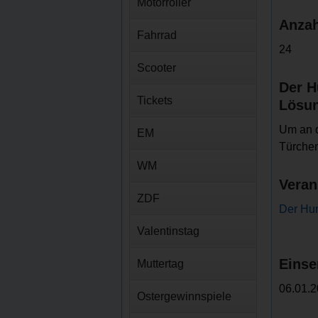
Motorroller
Anzah
Fahrrad
24
Scooter
Der H
Tickets
Lösu
Um an 
EM
Türchen
WM
Veran
ZDF
Der Hu
Valentinstag
Einse
Muttertag
06.01.2
Ostergewinnspiele