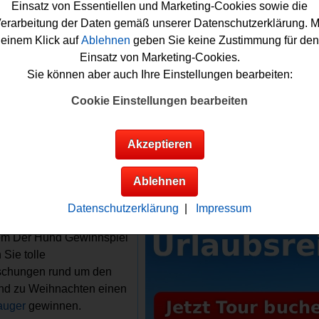
wie am Heiligabend ein toller
Staubsauger
werden verlost. Fal
Einsatz von Essentiellen und Marketing-Cookies sowie die
r Hund Adventskalender Gewinnspiel kostenlos mitmachen mö
erarbeitung der Daten gemäß unserer Datenschutzerklärung. M
Sie nur die täglichen Türchen öffnen, eine kleine Aufgabe lös
einem Klick auf
Ablehnen
geben Sie keine Zustimmung für den
sich damit Ihre Chance sichern. Viel Glück bei diesem Advents
Einsatz von Marketing-Cookies.
piel von Der Hund!
Sie können aber auch Ihre Einstellungen bearbeiten:
Cookie Einstellungen bearbeiten
und verlost tolle Überraschungen rund um de
u Weihnachten einen Staubsauger
Akzeptieren
Anzeige:
Infos zum Der
Ablehnen
Gewinnspiel
Datenschutzerklärung
|
Impressum
gewinne:
em Der Hund Gewinnspiel
 Sie tolle
schungen rund um den
nd zu Weihnachten einen
auger
gewinnen.