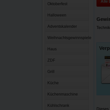
Alle
Oktoberfest
Halloween
Gewin
Adventskalender
Technik
Weihnachtsgewinnspiele
Verp
Haus
ZDF
Grill
Küche
Küchenmaschine
Kühlschrank
Dieses 