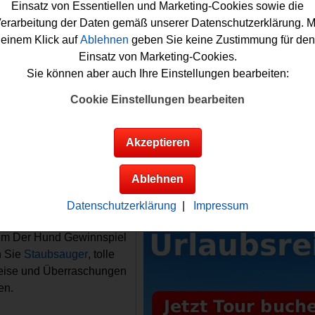
n gibt, erfahren Sie, wenn Sie die versteckten Otereier öffnen.
Einsatz von Essentiellen und Marketing-Cookies sowie die
wei tolle
Staubsauger
entdeckt. Falls Sie an dem Der Hund
erarbeitung der Daten gemäß unserer Datenschutzerklärung. M
winnspiel 2026 teilnehmen möchten, müssen Sie die Türchen ö
einem Klick auf
Ablehnen
geben Sie keine Zustimmung für den
Frage beantworten und das Formular ausfüllen. Vielleicht haben
Einsatz von Marketing-Cookies.
Viel Erfolg bei diesem tollen Oster-Gewinnspiel von Der Hund!
Sie können aber auch Ihre Einstellungen bearbeiten:
Cookie Einstellungen bearbeiten
und verlost Staubsauger, tolle Sachpreise und
raschungen
Akzeptieren
Anzeige:
Infos zum Der
Ablehnen
Gewinnspiel
Datenschutzerklärung
|
Impressum
gewinne:
em Der Hund Gewinnspiel
n Sie
Staubsauger
, tolle
eise und Überraschungen
en.