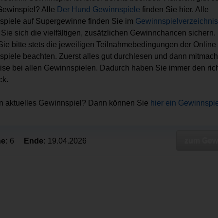
ewinspiel? Alle
Der Hund Gewinnspiele
finden Sie hier. Alle
piele auf Supergewinne finden Sie im
Gewinnspielverzeichnis
Sie sich die vielfältigen, zusätzlichen Gewinnchancen sichern.
 Sie bitte stets die jeweiligen Teilnahmebedingungen der Online
piele beachten. Zuerst alles gut durchlesen und dann mitmach
ise bei allen Gewinnspielen. Dadurch haben Sie immer den ric
ck.
in aktuelles Gewinnspiel? Dann können Sie
hier ein Gewinnspi
zum Gewi
e:
6
Ende:
19.04.2026