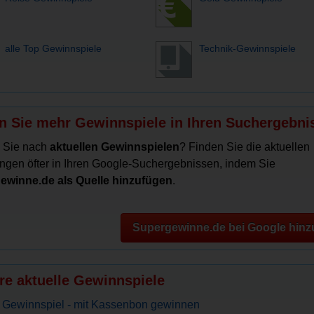
alle Top Gewinnspiele
Technik-Gewinnspiele
n Sie mehr Gewinnspiele in Ihren Suchergebni
 Sie nach
aktuellen Gewinnspielen
? Finden Sie die aktuellen
ngen öfter in Ihren Google-Suchergebnissen, indem Sie
ewinne.de als Quelle hinzufügen
.
Supergewinne.de bei Google hinz
re aktuelle Gewinnspiele
 Gewinnspiel - mit Kassenbon gewinnen