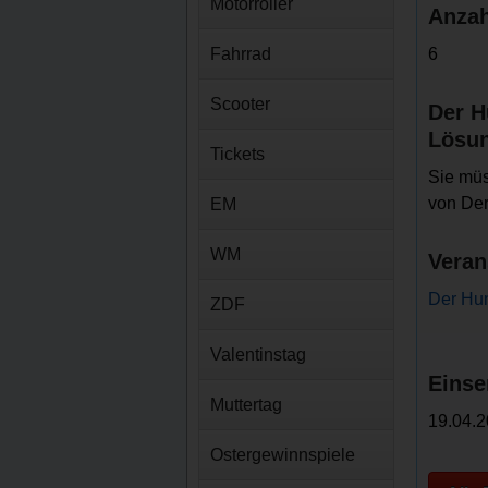
Motorroller
Anzah
Fahrrad
6
Scooter
Der H
Lösu
Tickets
Sie müs
von Der
EM
WM
Veran
Der Hu
ZDF
Valentinstag
Einse
Muttertag
19.04.2
Ostergewinnspiele