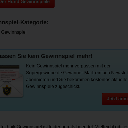
 Der Hund Gewinnspiele
nspiel-Kategorie:
 Gewinnspiel
assen Sie kein Gewinnspiel mehr!
Kein Gewinnspiel mehr verpassen mit der
Supergewinne.de Gewinner-Mail: einfach Newslet
abonnieren und Sie bekommen kostenlos aktuelle
Gewinnspiele zugeschickt.
Jetzt anm
Technik Gewinnspiel ist leider bereits beendet. Vielleicht gibt e