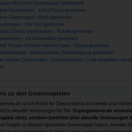
uhaus München Gewinnspiel Oktoberfest
yle Gewinnspiel - tolles Regal gewinnen
ene Gewinnspiel - Buch gewinnen
winnspiel - VW Golf gewinnen
uro Classic Gewinnspiel - Tickets gewinnen
winnspiel - mit Kassenbon gewinnen
und Trinken Sommer-Gewinnspiel - Urlaub gewinnen
Gewinnspiel - professionelle Zahnreinigung gewinnen
e Seppel Gewinnspiel - Konkorkenation Code eingeben und A
en
is zu den Gewinnspielen
winne.de ist ein Portal für Gewinnspiele im Internet und recher
tlicht aktuelle Verlosungen für Sie.
Supergewinne.de veranstal
piele nicht, sondern berichtet über aktuelle Verlosungen im
e Fragen zu diesem speziellen Gewinnspiel haben, wenden Si
irekt an den Veranstalter. Kontakt zu den jeweiligen Anbietern er