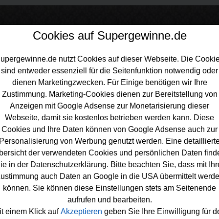
Cookies auf Supergewinne.de
upergewinne.de nutzt Cookies auf dieser Webseite. Die Cooki
sind entweder essenziell für die Seitenfunktion notwendig oder
inne.de
>
Gewinnspiele
>
Technik Gewinnspiele
>
Der Hund Ostergewi
dienen Marketingzwecken. Für Einige benötigen wir Ihre
ise und Staubsauger gewinnen
Zustimmung. Marketing-Cookies dienen zur Bereitstellung von
Anzeigen mit Google Adsense zur Monetarisierung dieser
Webseite, damit sie kostenlos betrieben werden kann. Diese
Cookies und Ihre Daten können von Google Adsense auch zur
Personalisierung von Werbung genutzt werden. Eine detailliert
Hund Ostergewinnspiel - tolle Preise u
bersicht der verwendeten Cookies und persönlichen Daten find
ie in der Datenschutzerklärung. Bitte beachten Sie, dass mit Ihr
bsauger gewinnen
ustimmung auch Daten an Google in die USA übermittelt werd
tenloses Der Hund Gewinnspiel zu Ostern für alle Hundebesitze
können. Sie können diese Einstellungen stets am Seitenende
innern. Bei dem Der Hund Ostergewinnspiel 2026 warten tolle
aufrufen und bearbeiten.
eise
und Überraschungen auf glückliche Gewinner. Was es gen
it einem Klick auf
Akzeptieren
geben Sie Ihre Einwilligung für d