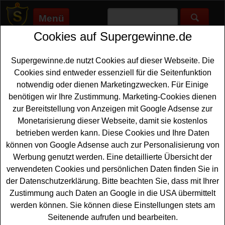
Menü
Cookies auf Supergewinne.de
Supergewinne.de
>
Gewinnspiele
>
Sonstige Gewinnspiele
>
Radio Charivari Gewinnspiel - Fritz Egner Autobiografie
gewinnen
Supergewinne.de nutzt Cookies auf dieser Webseite. Die
Anzeige:
Cookies sind entweder essenziell für die Seitenfunktion
notwendig oder dienen Marketingzwecken. Für Einige
Anzeige:
benötigen wir Ihre Zustimmung. Marketing-Cookies dienen
zur Bereitstellung von Anzeigen mit Google Adsense zur
Monetarisierung dieser Webseite, damit sie kostenlos
Radio Charivari Gewinnspiel - Fritz
betrieben werden kann. Diese Cookies und Ihre Daten
Egner Autobiografie gewinnen
können von Google Adsense auch zur Personalisierung von
Haben Sie Lust auf neue, spannende Lektüre? Dann
Werbung genutzt werden. Eine detaillierte Übersicht der
sollten Sie bei diesem kostenlosen Gewinnspiel von
verwendeten Cookies und persönlichen Daten finden Sie in
Radio
Charivari mitmachen. Verlost wird die
der Datenschutzerklärung. Bitte beachten Sie, dass mit Ihrer
Autobiografie von Fritz Egner - und mit etwas Glück
Zustimmung auch Daten an Google in die USA übermittelt
können Sie dieses Buch gewinnen. Falls Sie gratis
werden können. Sie können diese Einstellungen stets am
mitspielen möchten, müssen Sie nur flink das kleine
Seitenende aufrufen und bearbeiten.