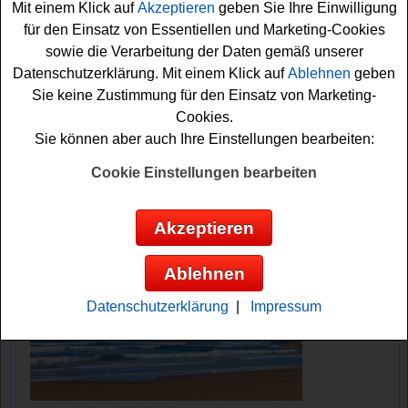
Formular ausfüllen. Vielleicht klappt es ja? Viel Erfolg!
Mit einem Klick auf
Akzeptieren
geben Sie Ihre Einwilligung
für den Einsatz von Essentiellen und Marketing-Cookies
sowie die Verarbeitung der Daten gemäß unserer
Radio Charivari verlost die Fritz Egner
Datenschutzerklärung. Mit einem Klick auf
Ablehnen
geben
Autobiografie als Buch
Sie keine Zustimmung für den Einsatz von Marketing-
Cookies.
Anzeige:
Sie können aber auch Ihre Einstellungen bearbeiten:
Cookie Einstellungen bearbeiten
Akzeptieren
Ablehnen
Datenschutzerklärung
|
Impressum