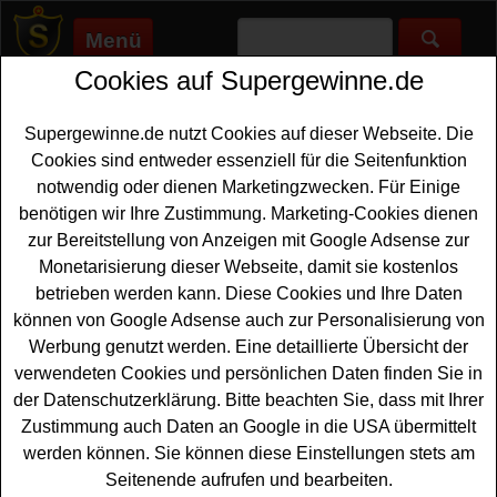
Menü
Cookies auf Supergewinne.de
Supergewinne.de
>
Gewinnspiele
>
Sonstige Gewinnspiele
>
Radio Charivari Gewinnspiel - Basenfasten Buch gewinnen
Supergewinne.de nutzt Cookies auf dieser Webseite. Die
Anzeige:
Cookies sind entweder essenziell für die Seitenfunktion
notwendig oder dienen Marketingzwecken. Für Einige
Anzeige:
benötigen wir Ihre Zustimmung. Marketing-Cookies dienen
zur Bereitstellung von Anzeigen mit Google Adsense zur
Radio Charivari Gewinnspiel -
Monetarisierung dieser Webseite, damit sie kostenlos
Basenfasten Buch gewinnen
betrieben werden kann. Diese Cookies und Ihre Daten
können von Google Adsense auch zur Personalisierung von
Wer gern ein tolles
Buch gewinnen
möchte, sollte bei
Werbung genutzt werden. Eine detaillierte Übersicht der
diesem kostenlosen Radio Charivari Gewinnspiel
verwendeten Cookies und persönlichen Daten finden Sie in
mitmachen. Verlost wird das Buch Medical Cooking:
der Datenschutzerklärung. Bitte beachten Sie, dass mit Ihrer
Basenfasten von Sabine Wacker und Martina Huber. Mit
Zustimmung auch Daten an Google in die USA übermittelt
etwas Glück können Sie dieses Buch gewinnen. Falls
werden können. Sie können diese Einstellungen stets am
Sie an dem
Radio
Charivari Gewinnspiel gratis
Seitenende aufrufen und bearbeiten.
teilnehmen möchten, müssen Sie kurz das kleine