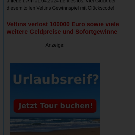
anlegen. Am 01.04.2024 geht es los. Viel Glück bei
diesem tollen Veltins Gewinnspiel mit Glückscode!
Veltins verlost 100000 Euro sowie viele
weitere Geldpreise und Sofortgewinne
Anzeige: