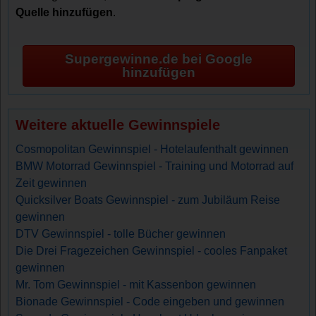
Quelle hinzufügen
.
Supergewinne.de bei Google
hinzufügen
Weitere aktuelle Gewinnspiele
Cosmopolitan Gewinnspiel - Hotelaufenthalt gewinnen
BMW Motorrad Gewinnspiel - Training und Motorrad auf
Zeit gewinnen
Quicksilver Boats Gewinnspiel - zum Jubiläum Reise
gewinnen
DTV Gewinnspiel - tolle Bücher gewinnen
Die Drei Fragezeichen Gewinnspiel - cooles Fanpaket
gewinnen
Mr. Tom Gewinnspiel - mit Kassenbon gewinnen
Bionade Gewinnspiel - Code eingeben und gewinnen