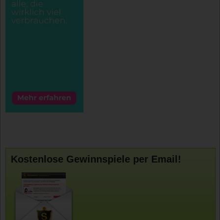
Kostenlose Gewinnspiele per Email!