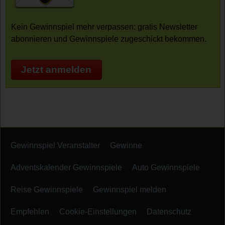
Kein Gewinnspiel mehr verpassen: gratis Newsletter
abonnieren und Gewinnspiele zugeschickt bekommen.
Jetzt anmelden
Gewinnspiel Veranstalter
Gewinne
Adventskalender Gewinnspiele
Auto Gewinnspiele
Reise Gewinnspiele
Gewinnspiel melden
Empfehlen
Cookie-Einstellungen
Datenschutz