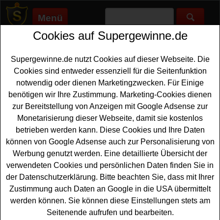
Menü
Cookies auf Supergewinne.de
Supergewinne.de
>
Gewinnspiele
>
Bargeld Gewinnspiele
>
Veltins Gewinnspiel Jubiläumsaktion - Code eingeben und
gewinnen
Supergewinne.de nutzt Cookies auf dieser Webseite. Die
Anzeige:
Cookies sind entweder essenziell für die Seitenfunktion
notwendig oder dienen Marketingzwecken. Für Einige
Anzeige:
benötigen wir Ihre Zustimmung. Marketing-Cookies dienen
zur Bereitstellung von Anzeigen mit Google Adsense zur
Monetarisierung dieser Webseite, damit sie kostenlos
Veltins Gewinnspiel
betrieben werden kann. Diese Cookies und Ihre Daten
Jubiläumsaktion - Code eingeben
können von Google Adsense auch zur Personalisierung von
und gewinnen
Werbung genutzt werden. Eine detaillierte Übersicht der
verwendeten Cookies und persönlichen Daten finden Sie in
Wer gern tolle
Sofortgewinne
oder Geld gewinnen
der Datenschutzerklärung. Bitte beachten Sie, dass mit Ihrer
möchte, sollte bei diesem Veltins Gewinnspiel auf
Zustimmung auch Daten an Google in die USA übermittelt
veltins-jubilaeumsaktion.de mitmachen. Bei der Veltins
werden können. Sie können diese Einstellungen stets am
Jubiläumsaktion 2024, der großen Kronkorkenaktion der
Seitenende aufrufen und bearbeiten.
beliebten
Bier
Marke warten traumhafte Preise auf