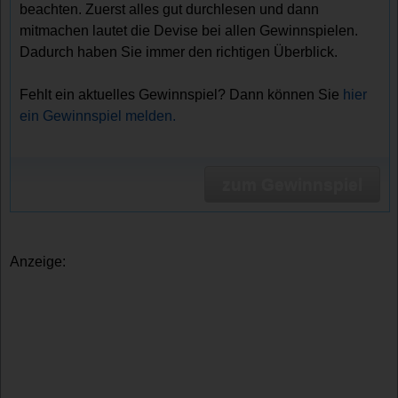
beachten. Zuerst alles gut durchlesen und dann
mitmachen lautet die Devise bei allen Gewinnspielen.
Dadurch haben Sie immer den richtigen Überblick.
Fehlt ein aktuelles Gewinnspiel? Dann können Sie
hier
ein Gewinnspiel melden.
zum Gewinnspiel
Anzeige: