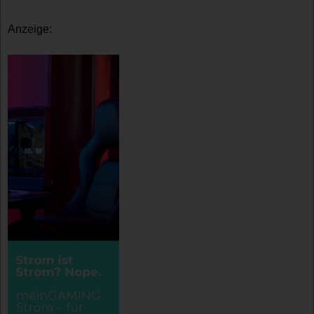
Anzeige: