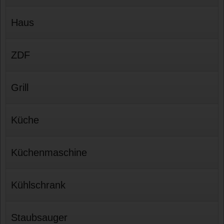
Haus
ZDF
Grill
Küche
Küchenmaschine
Kühlschrank
Staubsauger