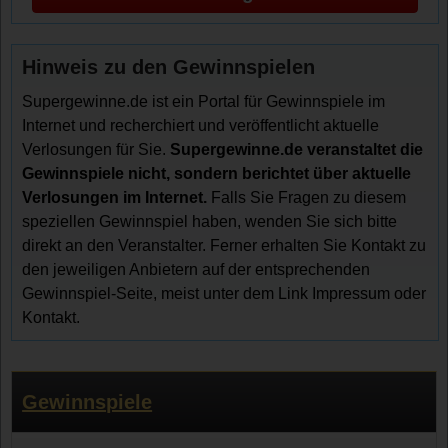
Hinweis zu den Gewinnspielen
Supergewinne.de ist ein Portal für Gewinnspiele im
Internet und recherchiert und veröffentlicht aktuelle
Verlosungen für Sie.
Supergewinne.de veranstaltet die
Gewinnspiele nicht, sondern berichtet über aktuelle
Verlosungen im Internet.
Falls Sie Fragen zu diesem
speziellen Gewinnspiel haben, wenden Sie sich bitte
direkt an den Veranstalter. Ferner erhalten Sie Kontakt zu
den jeweiligen Anbietern auf der entsprechenden
Gewinnspiel-Seite, meist unter dem Link Impressum oder
Kontakt.
Gewinnspiele