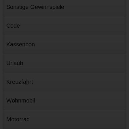
Sonstige Gewinnspiele
Code
Kassenbon
Urlaub
Kreuzfahrt
Wohnmobil
Motorrad