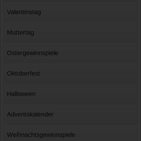
Valentinstag
Muttertag
Ostergewinnspiele
Oktoberfest
Halloween
Adventskalender
Weihnachtsgewinnspiele