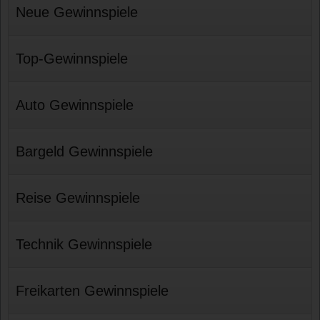
Neue Gewinnspiele
Top-Gewinnspiele
Auto Gewinnspiele
Bargeld Gewinnspiele
Reise Gewinnspiele
Technik Gewinnspiele
Freikarten Gewinnspiele