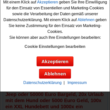
Mit einem Klick auf
Akzeptieren
geben Sie Ihre Einwilligung
50000 Euro entscheiden. Zusätzlich zu dem tollen Auto
für den Einsatz von Essentiellen und Marketing-Cookies
werden 20x Urlaub mit Hund oder 5000 Euro Bargeld,
sowie die Verarbeitung der Daten gemäß unserer
100 XXL Hundebetten sowie 1000 Hundehalsbänder mit
Datenschutzerklärung. Mit einem Klick auf
Ablehnen
geben
Gravur verlost.
Sie keine Zustimmung für den Einsatz von Marketing-
Cookies.
Falls Sie an dem Wolfsblut Gewinnspiel teilnehmen
Sie können aber auch Ihre Einstellungen bearbeiten:
möchten, müssen Sie einen Kassenbon einsenden.
Dafür müssen Sie im Aktionszeitraum ein beliebiges
Cookie Einstellungen bearbeiten
Wolfsblut Produkt kaufen und auf www.wolfsblut-
gewinnen.de Ihren Kassenbon hochladen. Vielleicht
Akzeptieren
haben Sie ja Glück und können einen der schönen
Sachpreise
oder gar das neue Auto gewinnen? Viel
Ablehnen
Erfolg!
Datenschutzerklärung
|
Impressum
Wolfsblut verlost ein neues Auto - einen
Jeep oder 50000 Euro Bargeld, 20x Urlaub
mit dem Hund oder 5000 Euro Geld, 100x
ein XXL Hundebett und 1000x ein