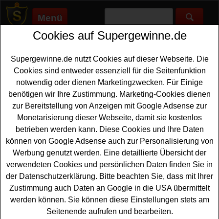
Menü
Cookies auf Supergewinne.de
Supergewinne.de
>
Gewinnspiele
>
Auto Gewinnspiele
>
Wolfsblut Gewinnspiel - mit Kassenbon gewinnen
Supergewinne.de nutzt Cookies auf dieser Webseite. Die
Anzeige:
Cookies sind entweder essenziell für die Seitenfunktion
notwendig oder dienen Marketingzwecken. Für Einige
benötigen wir Ihre Zustimmung. Marketing-Cookies dienen
Wolfsblut Gewinnspiel - mit
zur Bereitstellung von Anzeigen mit Google Adsense zur
Kassenbon gewinnen
Monetarisierung dieser Webseite, damit sie kostenlos
betrieben werden kann. Diese Cookies und Ihre Daten
Ein tolles Wolfsblut Gewinnspiel mit Kassenbon auf
können von Google Adsense auch zur Personalisierung von
www.wolfsblut-gewinnen.de für alle Gewinner, die gern
Werbung genutzt werden. Eine detaillierte Übersicht der
ein neues
Auto gewinnen
möchten. Wolfsblut feiert 20
verwendeten Cookies und persönlichen Daten finden Sie in
Jahre Jubiläum und veranstaltet ein grandioses
der Datenschutzerklärung. Bitte beachten Sie, dass mit Ihrer
Kassenbon Gewinnspiel. Als absoluter Hauptgewinn
Zustimmung auch Daten an Google in die USA übermittelt
wartet ein neuer Jeep auf einen glücklichen Gewinner -
werden können. Sie können diese Einstellungen stets am
und Sie können dieses Auto gewinnen. Alternativ kann
Seitenende aufrufen und bearbeiten.
sich der Gewinner auch für einen
Geld
Preis im Wert von