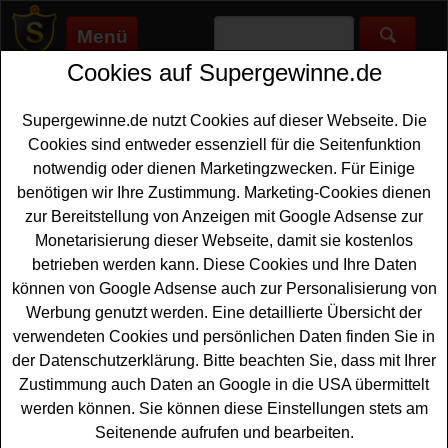
Menü
Cookies auf Supergewinne.de
Supergewinne.de
>
Gewinnspiele
>
Reise Gewinnspiele
>
CEWE
Gewinnspiel - bei CEWE Photo Award Reise gewinnen
Supergewinne.de nutzt Cookies auf dieser Webseite. Die
Anzeige:
Cookies sind entweder essenziell für die Seitenfunktion
notwendig oder dienen Marketingzwecken. Für Einige
benötigen wir Ihre Zustimmung. Marketing-Cookies dienen
CEWE Gewinnspiel - bei CEWE
zur Bereitstellung von Anzeigen mit Google Adsense zur
Photo Award Reise gewinnen
Monetarisierung dieser Webseite, damit sie kostenlos
betrieben werden kann. Diese Cookies und Ihre Daten
Ein kostenloses CEWE Gewinnspiel - der große CEWE
können von Google Adsense auch zur Personalisierung von
Photo Award mit tollen Gewinnern im Gesamtwert von
Werbung genutzt werden. Eine detaillierte Übersicht der
250000 Euro
. Als absoluter Hauptgewinn winkt eine
verwendeten Cookies und persönlichen Daten finden Sie in
einzigartige Foto Reise mit privatem Workshop im Wert
der Datenschutzerklärung. Bitte beachten Sie, dass mit Ihrer
von 10000 Euro, eine Fotoausrüstung im Wert von 5000
Zustimmung auch Daten an Google in die USA übermittelt
Euro sowie CEWE Fotoprodukte im Wert von
2500 Euro
.
werden können. Sie können diese Einstellungen stets am
Seitenende aufrufen und bearbeiten.
Die Plätze 2-10 dürfen sich jeweils auf eine