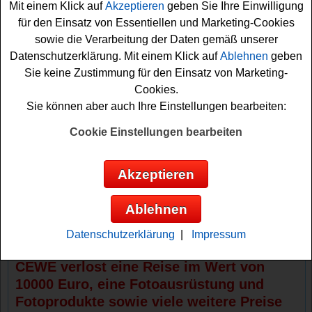
Mit einem Klick auf
Akzeptieren
geben Sie Ihre Einwilligung
Fotoausrüstung im Wert von je 5000 Euro und CEWE
für den Einsatz von Essentiellen und Marketing-Cookies
Fotoprodukte im Wert von je 2500 Euro freuen. Die
sowie die Verarbeitung der Daten gemäß unserer
Plätze 11-30 gewinnen jeweils eine Fotoausstattung im
Datenschutzerklärung. Mit einem Klick auf
Ablehnen
geben
Wert von 2500 Euro und Fotoprodukte im Wert von
Sie keine Zustimmung für den Einsatz von Marketing-
jeweils
1000 Euro
. Schließlich wartet auf die Plätze 31-
Cookies.
1000 noch ein 100 Euro Gutschein.
Sie können aber auch Ihre Einstellungen bearbeiten:
Falls Sie an dem grandiosen CEWE Gewinnspiel
Cookie Einstellungen bearbeiten
teilnehmen möchten, müssen Sie bei dem
Fotowettbewerb mitmachen und ein tolles Foto
Akzeptieren
einsenden. Mit etwas Glück werden Sie ja vielleicht als
Gewinner gezogen? Auf jeden Fall drücken wir schon
Ablehnen
einmal fest die Daumen für dieses tolle CEWE
Gewinnspiel!
Datenschutzerklärung
|
Impressum
CEWE verlost eine Reise im Wert von
10000 Euro, eine Fotoausrüstung und
Fotoprodukte sowie viele weitere Preise