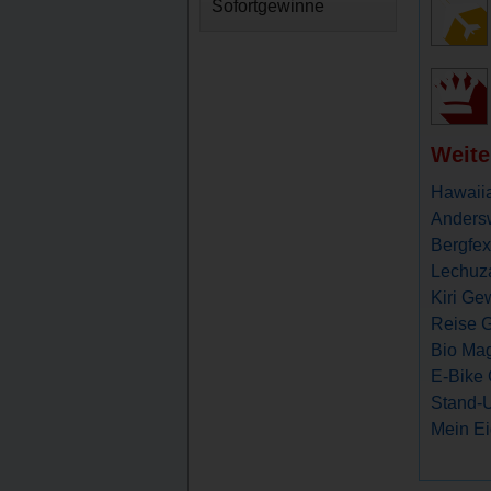
Sofortgewinne
Weite
Hawaiia
Anders
Bergfex
Lechuz
Kiri Ge
Reise G
Bio Mag
E-Bike 
Stand-U
Mein E