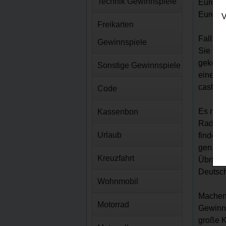
Technik Gewinnspiele
Euro al
Euro un
V
Freikarten
Falls S
Gewinnspiele
Sie ein
gekennz
Sonstige Gewinnspiele
einen K
cashkor
Code
Es nehm
Kassenbon
Radler 
Urlaub
finden 
genaue 
Kreuzfahrt
Übrigen
Deutsch
Wohnmobil
Machen 
Motorrad
Gewinns
große K