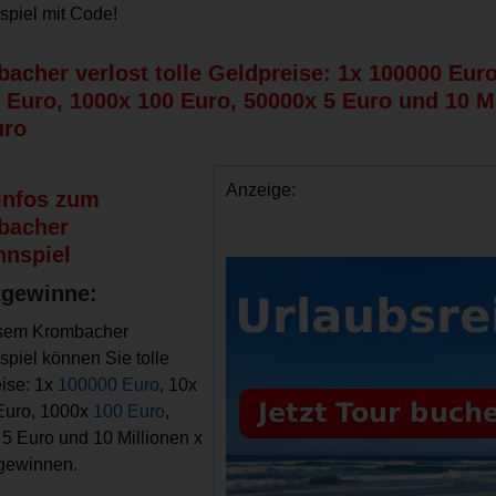
piel mit Code!
acher verlost tolle Geldpreise: 1x 100000 Euro
 Euro, 1000x 100 Euro, 50000x 5 Euro und 10 M
uro
Anzeige:
Infos zum
bacher
nspiel
gewinne:
esem Krombacher
piel können Sie tolle
ise: 1x
100000 Euro
, 10x
Euro, 1000x
100 Euro
,
5 Euro und 10 Millionen x
gewinnen.