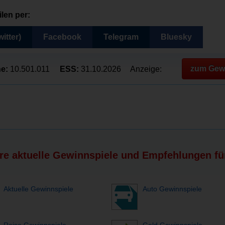
ilen per:
witter)
Facebook
Telegram
Bluesky
zum Gewi
e:
10.501.011
ESS:
31.10.2026
Anzeige:
re aktuelle Gewinnspiele und Empfehlungen für
Aktuelle Gewinnspiele
Auto Gewinnspiele