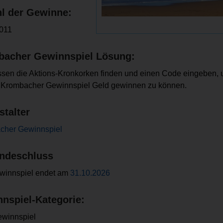
l der Gewinne:
.011
acher Gewinnspiel Lösung:
sen die Aktions-Kronkorken finden und einen Code eingeben, 
 Krombacher Gewinnspiel Geld gewinnen zu können.
stalter
cher Gewinnspiel
ndeschluss
winnspiel endet am
31.10.2026
nspiel-Kategorie:
ewinnspiel