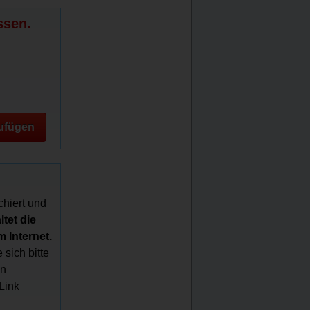
ssen.
ufügen
chiert und
tet die
 Internet.
sich bitte
en
Link