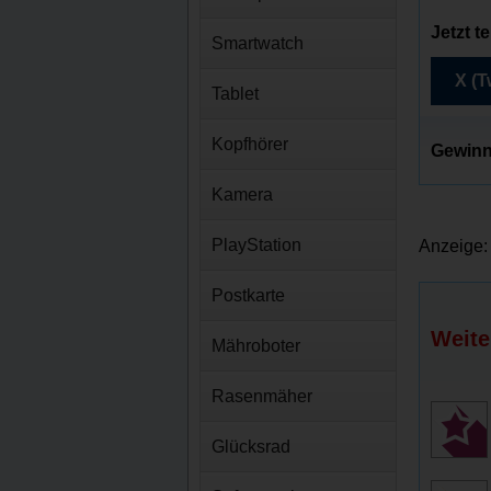
Jetzt te
Smartwatch
X (T
Tablet
Kopfhörer
Gewinn
Kamera
PlayStation
Anzeige:
Postkarte
Weite
Mähroboter
Rasenmäher
Glücksrad