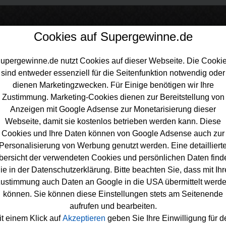
Cookies auf Supergewinne.de
upergewinne.de nutzt Cookies auf dieser Webseite. Die Cooki
sind entweder essenziell für die Seitenfunktion notwendig oder
inne.de
>
Gewinnspiele
>
Bargeld Gewinnspiele
>
Krombacher Gewinn
dienen Marketingzwecken. Für Einige benötigen wir Ihre
geben und Geld gewinnen
Zustimmung. Marketing-Cookies dienen zur Bereitstellung von
Anzeigen mit Google Adsense zur Monetarisierung dieser
Webseite, damit sie kostenlos betrieben werden kann. Diese
Cookies und Ihre Daten können von Google Adsense auch zur
bacher Gewinnspiel - Code eingeben 
Personalisierung von Werbung genutzt werden. Eine detailliert
bersicht der verwendeten Cookies und persönlichen Daten find
 gewinnen
ie in der Datenschutzerklärung. Bitte beachten Sie, dass mit Ihr
les Krombacher Gewinnspiel für alle Bier-Genießer unter den G
ustimmung auch Daten an Google in die USA übermittelt werd
ße Krombacher Kronkorkenaktion 2026 auf cashkorken.krombac
können. Sie können diese Einstellungen stets am Seitenende
 werden bei diesem Krombacher Gewinnspiel Geldpreise im Ge
aufrufen und bearbeiten.
r 10 Millionen Euro als
Sofortgewinne
. Zu gewinnen gibt es 1x
it einem Klick auf
Akzeptieren
geben Sie Ihre Einwilligung für d