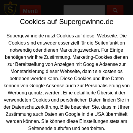
Menü
Cookies auf Supergewinne.de
Supergewinne.de
>
Gewinnspiele
>
Werkzeugforum
Werkzeugforum Gewinnspiel
Supergewinne.de nutzt Cookies auf dieser Webseite. Die
Cookies sind entweder essenziell für die Seitenfunktion
Jetzt beim Werkzeugforum Gewinnspiel mitmachen und
notwendig oder dienen Marketingzwecken. Für Einige
tolle Preise gewinnen. ✅ Werkzeugforum Gewinnspiele, die
benötigen wir Ihre Zustimmung. Marketing-Cookies dienen
auf Supergewinne.de gelistet sind, finden Sie hier. ✅
zur Bereitstellung von Anzeigen mit Google Adsense zur
Monetarisierung dieser Webseite, damit sie kostenlos
Werkzeugforum Gewinnspiele
betrieben werden kann. Diese Cookies und Ihre Daten
können von Google Adsense auch zur Personalisierung von
Anzeige:
Werbung genutzt werden. Eine detaillierte Übersicht der
verwendeten Cookies und persönlichen Daten finden Sie in
der Datenschutzerklärung. Bitte beachten Sie, dass mit Ihrer
Zustimmung auch Daten an Google in die USA übermittelt
werden können. Sie können diese Einstellungen stets am
Seitenende aufrufen und bearbeiten.