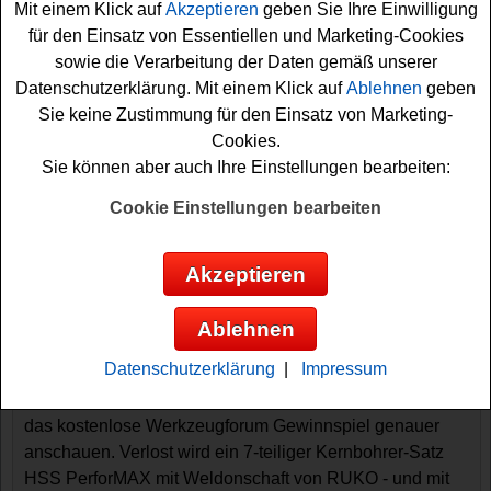
Mit einem Klick auf
Akzeptieren
geben Sie Ihre Einwilligung
für den Einsatz von Essentiellen und Marketing-Cookies
sowie die Verarbeitung der Daten gemäß unserer
Datenschutzerklärung. Mit einem Klick auf
Ablehnen
geben
Sie keine Zustimmung für den Einsatz von Marketing-
Cookies.
Sie können aber auch Ihre Einstellungen bearbeiten:
Cookie Einstellungen bearbeiten
Gewinnspiele sortieren nach:
▼
Gewinnsumme
▲
▼
Gewinnanzahl
▲
Akzeptieren
▼
Eintragungsdatum
▲
▼
Einsendeschluss
▲
Ablehnen
Werkzeugforum Gewinnspiel - tolles
Werkzeug gewinnen
Datenschutzerklärung
|
Impressum
Wer gern tolles Werkzeug gewinnen möchte, sollte sich
das kostenlose Werkzeugforum Gewinnspiel genauer
anschauen. Verlost wird ein 7-teiliger Kernbohrer-Satz
HSS PerforMAX mit Weldonschaft von RUKO - und mit