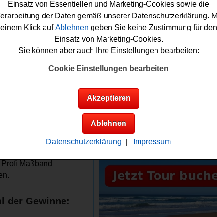
losung gratis teilnehmen möchten, müssen Sie den Newsletter 
Einsatz von Essentiellen und Marketing-Cookies sowie die
nd einen Kommentar hinterlassen. Vielleicht haben Sie ja Glü
erarbeitung der Daten gemäß unserer Datenschutzerklärung. M
ein neues Maßband gewinnen? Viel Glück bei der Verlosung!
einem Klick auf
Ablehnen
geben Sie keine Zustimmung für den
Einsatz von Marketing-Cookies.
eugforum verlost 3x ein Stanley Profi Maßban
Sie können aber auch Ihre Einstellungen bearbeiten:
Cookie Einstellungen bearbeiten
Anzeige:
Infos zum
zeugforum
Akzeptieren
nspiel
gewinne:
Ablehnen
sem Werkzeugforum
Datenschutzerklärung
|
Impressum
piel konnten Sie 3x ein
 Profi Maßband
en.
l der Gewinne: