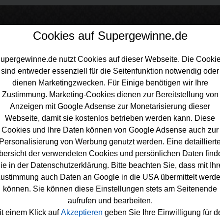
Cookies auf Supergewinne.de
upergewinne.de nutzt Cookies auf dieser Webseite. Die Cooki
sind entweder essenziell für die Seitenfunktion notwendig oder
inne.de
>
Gewinnspiele
>
Sonstige Gewinnspiele
>
Werkzeugforum Ge
dienen Marketingzwecken. Für Einige benötigen wir Ihre
ßband gewinnen
Zustimmung. Marketing-Cookies dienen zur Bereitstellung von
Anzeigen mit Google Adsense zur Monetarisierung dieser
Webseite, damit sie kostenlos betrieben werden kann. Diese
Cookies und Ihre Daten können von Google Adsense auch zur
Personalisierung von Werbung genutzt werden. Eine detailliert
zeugforum Gewinnspiel - Profi Maßba
bersicht der verwendeten Cookies und persönlichen Daten find
ie in der Datenschutzerklärung. Bitte beachten Sie, dass mit Ihr
innen
ustimmung auch Daten an Google in die USA übermittelt werd
n ein Profi Maßband gewinnen möchte, sollte bei diesem koste
können. Sie können diese Einstellungen stets am Seitenende
gforum Gewinnspiel mitmachen. Verlost werden drei Stanley Pr
aufrufen und bearbeiten.
er und mit etwas Glück können Sie eins davon gewinnen. Fall
it einem Klick auf
Akzeptieren
geben Sie Ihre Einwilligung für d