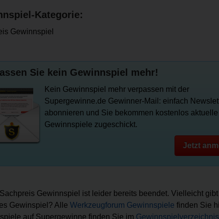
nspiel-Kategorie:
is Gewinnspiel
assen Sie kein Gewinnspiel mehr!
Kein Gewinnspiel mehr verpassen mit der
Supergewinne.de Gewinner-Mail: einfach Newslet
abonnieren und Sie bekommen kostenlos aktuelle
Gewinnspiele zugeschickt.
Jetzt anm
Sachpreis Gewinnspiel ist leider bereits beendet. Vielleicht gib
es Gewinspiel? Alle
Werkzeugforum Gewinnspiele
finden Sie hi
piele auf Supergewinne finden Sie im
Gewinnspielverzeichnis