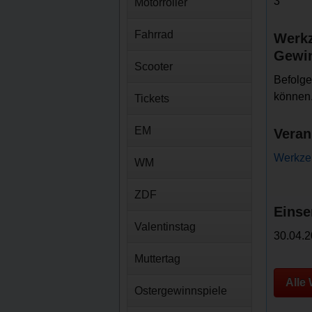
3
Motorroller
Fahrrad
Werk
Gewin
Scooter
Befolge
können
Tickets
EM
Veran
Werkze
WM
ZDF
Einse
Valentinstag
30.04.2
Muttertag
Alle
Ostergewinnspiele