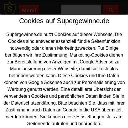
Menü
Cookies auf Supergewinne.de
Supergewinne.de
>
Gewinnspiele
>
Uhren
Uhren Gewinnspiele - kostenlos eine
Supergewinne.de nutzt Cookies auf dieser Webseite. Die
tolle Uhr gewinnen
Cookies sind entweder essenziell für die Seitenfunktion
notwendig oder dienen Marketingzwecken. Für Einige
Wer tolle Uhren gewinnen möchte, findet in dieser Übersicht
benötigen wir Ihre Zustimmung. Marketing-Cookies dienen
alle kostenlosen Uhren Gewinnspiele. Machen Sie mit und
zur Bereitstellung von Anzeigen mit Google Adsense zur
sichern Sie sich die Chance, eine schöne Uhr gewinnen zu
Monetarisierung dieser Webseite, damit sie kostenlos
können. Jetzt mitspielen und Gewinnchance nutzen!
betrieben werden kann. Diese Cookies und Ihre Daten
können von Google Adsense auch zur Personalisierung von
Anzeige:
Werbung genutzt werden. Eine detaillierte Übersicht der
verwendeten Cookies und persönlichen Daten finden Sie in
der Datenschutzerklärung. Bitte beachten Sie, dass mit Ihrer
Zustimmung auch Daten an Google in die USA übermittelt
werden können. Sie können diese Einstellungen stets am
Seitenende aufrufen und bearbeiten.