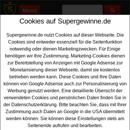
Menü
Cookies auf Supergewinne.de
Supergewinne.de
>
Gewinnspiele
>
Technik Gewinnspiele
>
Call a
Pizza Gewinnspiel - End of Watch G-Shock Uhren gewinnen
Supergewinne.de nutzt Cookies auf dieser Webseite. Die
Anzeige:
Cookies sind entweder essenziell für die Seitenfunktion
notwendig oder dienen Marketingzwecken. Für Einige
Anzeige:
benötigen wir Ihre Zustimmung. Marketing-Cookies dienen
zur Bereitstellung von Anzeigen mit Google Adsense zur
Call a Pizza Gewinnspiel - End of
Monetarisierung dieser Webseite, damit sie kostenlos
Watch G-Shock Uhren gewinnen
betrieben werden kann. Diese Cookies und Ihre Daten
können von Google Adsense auch zur Personalisierung von
Ein kostenloses Call a
Pizza Gewinnspiel
anlässlich des
Werbung genutzt werden. Eine detaillierte Übersicht der
Kinostarts von End of Watch. Bei diesem Call a Pizza
verwendeten Cookies und persönlichen Daten finden Sie in
Gewinnspiel haben Sie die Chnce, eine tolle G-SHOCK
der Datenschutzerklärung. Bitte beachten Sie, dass mit Ihrer
Uhr gewinnen zu können. Das stylische Teil aus dem
Zustimmung auch Daten an Google in die USA übermittelt
Film
sollte an keiner Hand eines echten Fans fehlen -
werden können. Sie können diese Einstellungen stets am
also machen Sie mit, beantworten Sie die Preisfrage des
Seitenende aufrufen und bearbeiten.
Call a Pizza Gewinnspiels und sichern Sie sich die