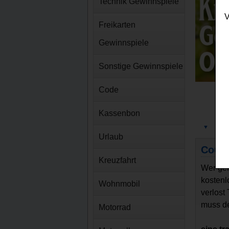
Technik Gewinnspiele
V
Freikarten
Gewinnspiele
Sonstige Gewinnspiele
Code
Kassenbon
▼
Gewi
Urlaub
Couch
Kreuzfahrt
Wer ger
kostenl
Wohnmobil
verlost
muss de
Motorrad