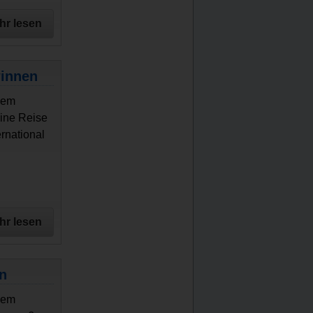
hr lesen
winnen
dem
eine Reise
ernational
hr lesen
n
dem