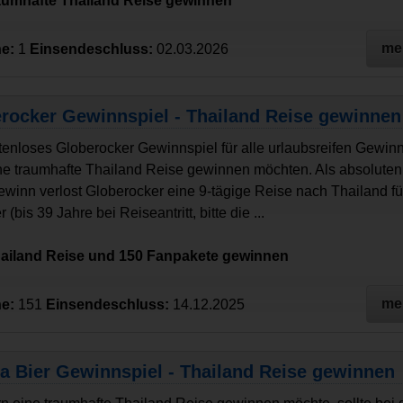
raumhafte Thailand Reise gewinnen
me
e:
1
Einsendeschluss:
02.03.2026
rocker Gewinnspiel - Thailand Reise gewinnen
tenloses Globerocker Gewinnspiel für alle urlaubsreifen Gewinn
ne traumhafte Thailand Reise gewinnen möchten. Als absoluten
winn verlost Globerocker eine 9-tägige Reise nach Thailand f
r (bis 39 Jahre bei Reiseantritt, bitte die ...
hailand Reise und 150 Fanpakete gewinnen
me
e:
151
Einsendeschluss:
14.12.2025
a Bier Gewinnspiel - Thailand Reise gewinnen