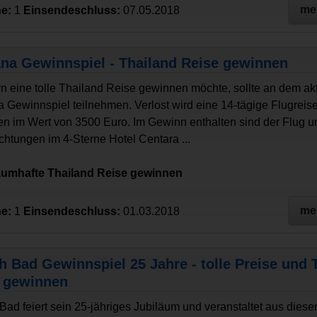
me
e:
1
Einsendeschluss:
07.05.2018
na Gewinnspiel - Thailand Reise gewinnen
n eine tolle Thailand Reise gewinnen möchte, sollte an dem ak
 Gewinnspiel teilnehmen. Verlost wird eine 14-tägige Flugreise
n im Wert von 3500 Euro. Im Gewinn enthalten sind der Flug u
htungen im 4-Sterne Hotel Centara ...
raumhafte Thailand Reise gewinnen
me
e:
1
Einsendeschluss:
01.03.2018
h Bad Gewinnspiel 25 Jahre - tolle Preise und 
 gewinnen
Bad feiert sein 25-jähriges Jubiläum und veranstaltet aus dies