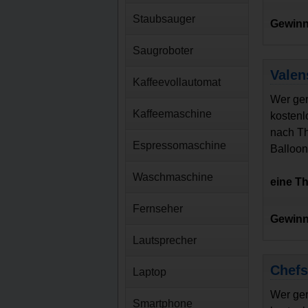
Staubsauger
Gewinn
Saugroboter
Valen
Kaffeevollautomat
Wer ger
Kaffeemaschine
kostenl
nach Th
Espressomaschine
Balloon
Waschmaschine
eine Th
Fernseher
Gewinn
Lautsprecher
Chefs
Laptop
Wer ger
Smartphone