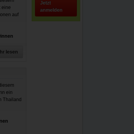
 diesem
Jetzt
 eine
anmelden
sonen auf
winnen
hr lesen
 diesem
nn ein
n Thailand
inen