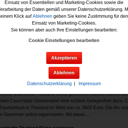
Einsatz von Essentiellen und Marketing-Cookies sowie die
erarbeitung der Daten gemäß unserer Datenschutzerklärung. M
einem Klick auf
Ablehnen
geben Sie keine Zustimmung für den
Einsatz von Marketing-Cookies.
Sie können aber auch Ihre Einstellungen bearbeiten:
Cookie Einstellungen bearbeiten
Akzeptieren
Gewinnspiele sortieren nach:
nnsumme
▲
▼
Gewinnanzahl
▲
▼
Eintragungsdatum
▲
▼
Einse
Ablehnen
style Gewinnspiel - Thailand Reise gewinnen
Datenschutzerklärung
|
Impressum
n eine traumhafte Thailand Reise gewinnen möchte, hat bei d
osen Couchstyle Gewinnspiel eine schöne Gelegenheit dazu. 
 Traumurlaub in Thailand im Wert von ca. 3600 Euro. Die An- un
r Gewinner selbst organisieren. Mit etwas ...