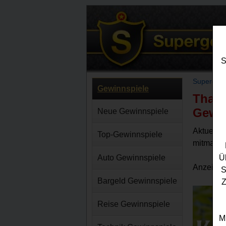
S
Supergew
Gewinnspiele
Thail
Gewin
Neue Gewinnspiele
Aktuelle
Top-Gewinnspiele
mitmache
Auto Gewinnspiele
Ü
Anzeige:
S
Bargeld Gewinnspiele
Z
Reise Gewinnspiele
M