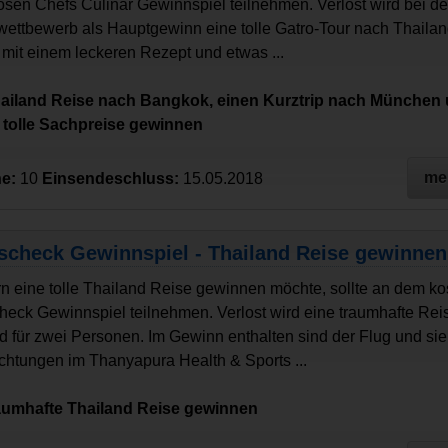
osen Chefs Culinar Gewinnspiel teilnehmen. Verlost wird bei 
ettbewerb als Hauptgewinn eine tolle Gatro-Tour nach Thailan
mit einem leckeren Rezept und etwas ...
hailand Reise nach Bangkok, einen Kurztrip nach München
 tolle Sachpreise gewinnen
me
e:
10
Einsendeschluss:
15.05.2018
scheck Gewinnspiel - Thailand Reise gewinnen
n eine tolle Thailand Reise gewinnen möchte, sollte an dem k
heck Gewinnspiel teilnehmen. Verlost wird eine traumhafte Rei
d für zwei Personen. Im Gewinn enthalten sind der Flug und si
htungen im Thanyapura Health & Sports ...
raumhafte Thailand Reise gewinnen