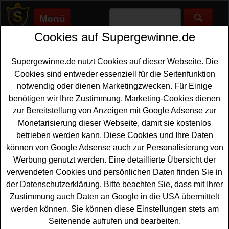
Menü
Cookies auf Supergewinne.de
Supergewinne.de
>
Gewinnspiele
>
Reise Gewinnspiele
>
Couchstyle Gewinnspiel - Thailand Reise gewinnen
Supergewinne.de nutzt Cookies auf dieser Webseite. Die
Anzeige:
Cookies sind entweder essenziell für die Seitenfunktion
notwendig oder dienen Marketingzwecken. Für Einige
Anzeige:
benötigen wir Ihre Zustimmung. Marketing-Cookies dienen
zur Bereitstellung von Anzeigen mit Google Adsense zur
Couchstyle Gewinnspiel - Thailand
Monetarisierung dieser Webseite, damit sie kostenlos
Reise gewinnen
betrieben werden kann. Diese Cookies und Ihre Daten
können von Google Adsense auch zur Personalisierung von
Wer gern eine traumhafte
Thailand Reise gewinnen
Werbung genutzt werden. Eine detaillierte Übersicht der
möchte, hat bei diesem kostenlosen Couchstyle
verwendeten Cookies und persönlichen Daten finden Sie in
Gewinnspiel eine schöne Gelegenheit dazu. Couchstyle
der Datenschutzerklärung. Bitte beachten Sie, dass mit Ihrer
verlost Traumurlaub in Thailand im Wert von ca. 3600
Zustimmung auch Daten an Google in die USA übermittelt
Euro. Die An- und Abreise muss der Gewinner selbst
werden können. Sie können diese Einstellungen stets am
organisieren. Mit etwas Glück können Sie diese Thailand
Seitenende aufrufen und bearbeiten.
Reise gewinnen
. Falls Sie an dem Couchstyle