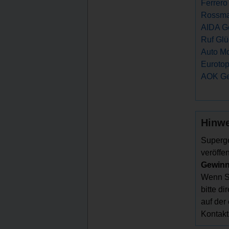
Ferrero
Rossma
AIDA Ge
Ruf Glü
Auto Mo
Eurotop
AOK Gew
Hinwe
Superge
veröffen
Gewinns
Wenn Si
bitte d
auf der
Kontakt