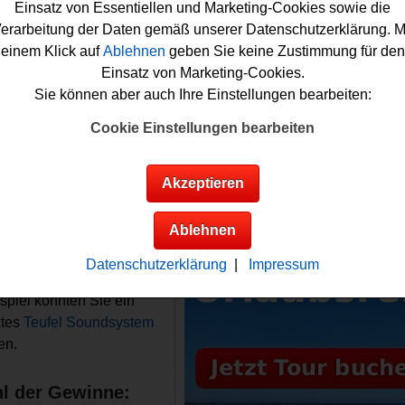
Einsatz von Essentiellen und Marketing-Cookies sowie die
ie an dem Homeplaza Gewinnspiel gratis teilnehmen möchten,
erarbeitung der Daten gemäß unserer Datenschutzerklärung. M
z das kleine Quiz erfolgreich lösen und sechs Fragen richtig be
einem Klick auf
Ablehnen
geben Sie keine Zustimmung für den
cht haben Sie ja Glück und können das coole Soundsystem ge
Einsatz von Marketing-Cookies.
olg!
Sie können aber auch Ihre Einstellungen bearbeiten:
Cookie Einstellungen bearbeiten
laza verlost ein kompaktes Teufel Soundsyst
Akzeptieren
Anzeige:
Infos zum
laza Gewinnspiel
Ablehnen
gewinne:
Datenschutzerklärung
|
Impressum
sem Homeplaza
piel konnten Sie ein
tes
Teufel Soundsystem
en.
l der Gewinne: