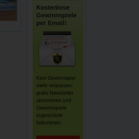
Kostenlose
Gewinnspiele
per Email!
Kein Gewinnspiel
mehr verpassen:
gratis Newsletter
abonnieren und
Gewinnspiele
zugeschickt
bekommen.