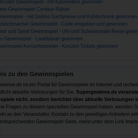
 Kinder Gewinnspiel - mit Kassenbon gewinnen
nn Gewinnspiel Centaur Rätsel
winnspiel - mit Salitos Sachpreise und Kühlschrank gewinnen
cklichmacher Gewinnspiel - Code eingeben und gewinnen
tor und Sport Gewinnspiel - Uhr und Schwarzwald Reise gewi
s Gewinnspiel - Laubbläser gewinnen
innspiel Konzertsommer - Konzert Tickets gewinnen
is zu den Gewinnspielen
winne.de ist ein Portal für Gewinnspiele im Internet und recher
tlicht aktuelle Verlosungen für Sie.
Supergewinne.de veranstal
piele nicht, sondern berichtet über aktuelle Verlosungen im
e Fragen zu diesem speziellen Gewinnspiel haben, wenden Si
irekt an den Veranstalter. Kontakt zu den jeweiligen Anbietern er
 entsprechenden Gewinnspiel-Seite, meist unter dem Link Impr
.