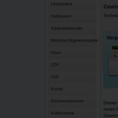
Oktoberfest
Gewin
Technik
Halloween
Adventskalender
Verp
Weihnachtsgewinnspiele
Haus
ZDF
Grill
Küche
Küchenmaschine
Dieses 
neues G
Kühlschrank
Gewinns