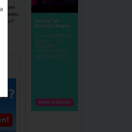
 müssen
it
antworten.
winnen?
em