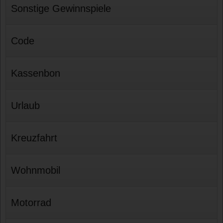
Sonstige Gewinnspiele
Code
Kassenbon
Urlaub
Kreuzfahrt
Wohnmobil
Motorrad