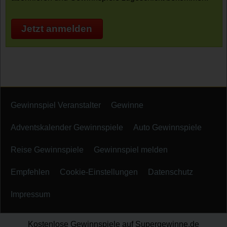
Jetzt anmelden
Gewinnspiel Veranstalter
Gewinne
Adventskalender Gewinnspiele
Auto Gewinnspiele
Reise Gewinnspiele
Gewinnspiel melden
Empfehlen
Cookie-Einstellungen
Datenschutz
Impressum
Kostenlose Gewinnspiele auf Supergewinne.de