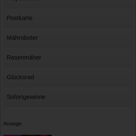
Postkarte
Mähroboter
Rasenmäher
Glücksrad
Sofortgewinne
Anzeige: