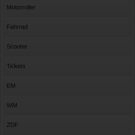
Motorroller
Fahrrad
Scooter
Tickets
EM
WM
ZDF