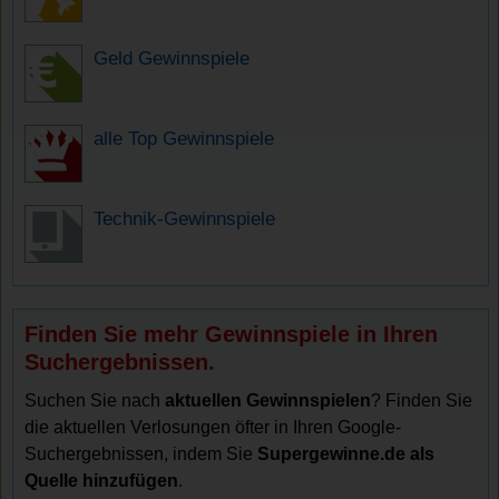
Geld Gewinnspiele
alle Top Gewinnspiele
Technik-Gewinnspiele
Finden Sie mehr Gewinnspiele in Ihren
Suchergebnissen.
Suchen Sie nach
aktuellen Gewinnspielen
? Finden Sie
die aktuellen Verlosungen öfter in Ihren Google-
Suchergebnissen, indem Sie
Supergewinne.de als
Quelle hinzufügen
.