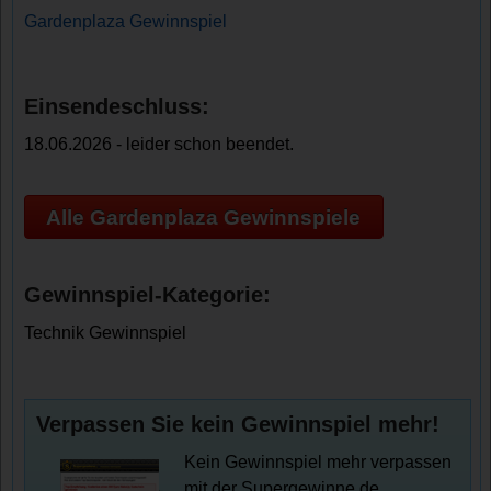
Gardenplaza Gewinnspiel
Einsendeschluss:
18.06.2026 - leider schon beendet.
Alle Gardenplaza Gewinnspiele
Gewinnspiel-Kategorie:
Technik Gewinnspiel
Verpassen Sie kein Gewinnspiel mehr!
Kein Gewinnspiel mehr verpassen
mit der Supergewinne.de