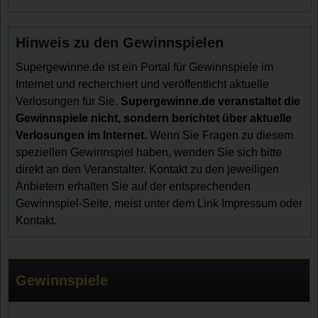
Hinweis zu den Gewinnspielen
Supergewinne.de ist ein Portal für Gewinnspiele im
Internet und recherchiert und veröffentlicht aktuelle
Verlosungen für Sie.
Supergewinne.de veranstaltet die
Gewinnspiele nicht, sondern berichtet über aktuelle
Verlosungen im Internet.
Wenn Sie Fragen zu diesem
speziellen Gewinnspiel haben, wenden Sie sich bitte
direkt an den Veranstalter. Kontakt zu den jeweiligen
Anbietern erhalten Sie auf der entsprechenden
Gewinnspiel-Seite, meist unter dem Link Impressum oder
Kontakt.
Gewinnspiele