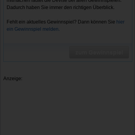
mitmachen lautet die Devise bei allen Gewinnspielen.
Dadurch haben Sie immer den richtigen Überblick.
Fehlt ein aktuelles Gewinnspiel? Dann können Sie
hier
ein Gewinnspiel melden.
zum Gewinnspiel
Anzeige: