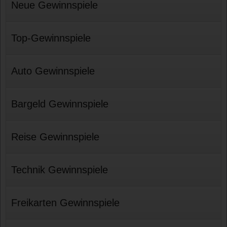
Neue Gewinnspiele
Top-Gewinnspiele
Auto Gewinnspiele
Bargeld Gewinnspiele
Reise Gewinnspiele
Technik Gewinnspiele
Freikarten Gewinnspiele