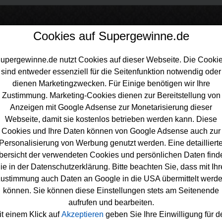
Cookies auf Supergewinne.de
upergewinne.de nutzt Cookies auf dieser Webseite. Die Cooki
sind entweder essenziell für die Seitenfunktion notwendig oder
inne.de
>
Gewinnspiele
>
Technik Gewinnspiele
>
Gazi Gewinnspiel 
dienen Marketingzwecken. Für Einige benötigen wir Ihre
Zustimmung. Marketing-Cookies dienen zur Bereitstellung von
Anzeigen mit Google Adsense zur Monetarisierung dieser
Webseite, damit sie kostenlos betrieben werden kann. Diese
Cookies und Ihre Daten können von Google Adsense auch zur
Personalisierung von Werbung genutzt werden. Eine detailliert
 Gewinnspiel - WM Tippspiel
bersicht der verwendeten Cookies und persönlichen Daten find
ie in der Datenschutzerklärung. Bitte beachten Sie, dass mit Ihr
tenloses Gazi Gewinnspiel - das WM Tippspiel 2026 für alle Ge
ustimmung auch Daten an Google in die USA übermittelt werd
chöne
Sachpreise gewinnen
möchten. Gazi verlost bei dem WM
können. Sie können diese Einstellungen stets am Seitenende
piel eine Bosch Cookit Küchenmaschine, eine PlayStation 5 s
aufrufen und bearbeiten.
irfryer und tolle Kühltaschen. Mit etwas Glück können Sie eine
it einem Klick auf
Akzeptieren
geben Sie Ihre Einwilligung für d