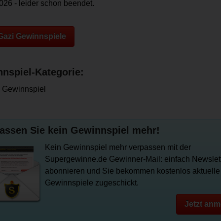
026 - leider schon beendet.
 Gazi Gewinnspiele
nspiel-Kategorie:
 Gewinnspiel
assen Sie kein Gewinnspiel mehr!
Kein Gewinnspiel mehr verpassen mit der
Supergewinne.de Gewinner-Mail: einfach Newslet
abonnieren und Sie bekommen kostenlos aktuelle
Gewinnspiele zugeschickt.
Jetzt anm