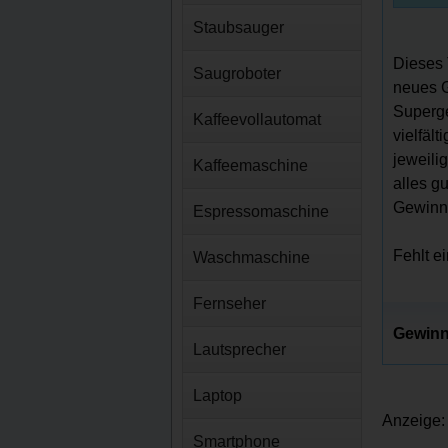
Staubsauger
Dieses 
Saugroboter
neues G
Superg
Kaffeevollautomat
vielfäl
jeweili
Kaffeemaschine
alles g
Gewinns
Espressomaschine
Fehlt e
Waschmaschine
Fernseher
Gewinn
Lautsprecher
Laptop
Anzeige:
Smartphone