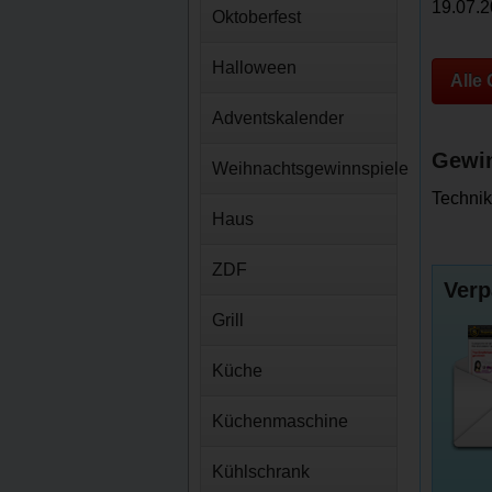
19.07.2
Oktoberfest
Halloween
Alle
Adventskalender
Gewin
Weihnachtsgewinnspiele
Technik
Haus
ZDF
Verp
Grill
Küche
Küchenmaschine
Kühlschrank