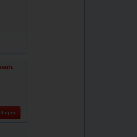
ssen.
ufügen