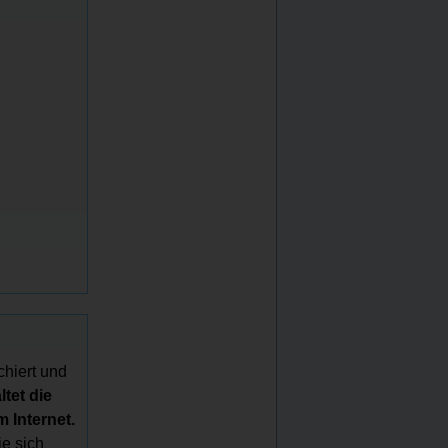
chiert und
tet die
 Internet.
e sich