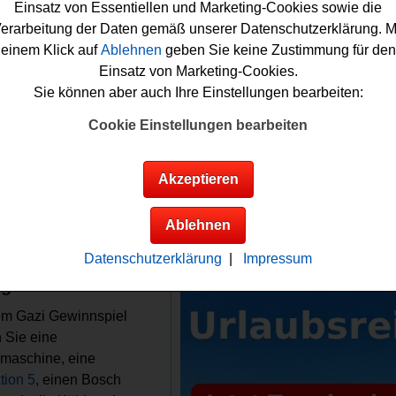
n Sachpreise gewinnen.
Einsatz von Essentiellen und Marketing-Cookies sowie die
erarbeitung der Daten gemäß unserer Datenschutzerklärung. M
ie an dem Gazi Gewinnspiel kostenlos teilnehmen möchten, mü
einem Klick auf
Ablehnen
geben Sie keine Zustimmung für den
 WM Tippspiel die Ergebnisse der
Spiele
bei der WM tippen u
Einsatz von Marketing-Cookies.
mit Ihre Gewinnchance sichern. Vielleicht erden Sie ja Tippmeis
Sie können aber auch Ihre Einstellungen bearbeiten:
n einen Preis? Viel Glück!
Cookie Einstellungen bearbeiten
verlost eine Küchenmaschine, eine PlayStation 
 Airfryer und tolle Kühltaschen
Akzeptieren
Ablehnen
Anzeige:
Infos zum Gazi
nspiel
Datenschutzerklärung
|
Impressum
gewinne:
em Gazi Gewinnspiel
 Sie eine
maschine, eine
tion 5
, einen Bosch