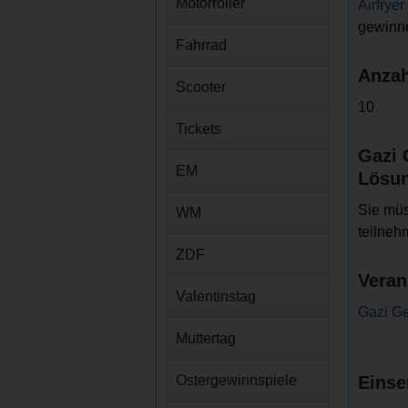
Motorroller
Airfryer
gewinn
Fahrrad
Anzah
Scooter
10
Tickets
Gazi 
EM
Lösu
Sie mü
WM
teilneh
ZDF
Veran
Valentinstag
Gazi G
Muttertag
Ostergewinnspiele
Einse