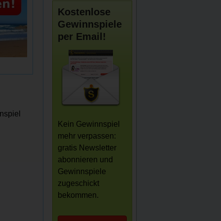
Kostenlose
Gewinnspiele
per Email!
nspiel
Kein Gewinnspiel
mehr verpassen:
gratis Newsletter
abonnieren und
Gewinnspiele
zugeschickt
bekommen.