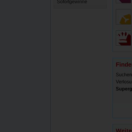
Sofortgewinne
Finde
Suchen
Verlosu
Superg
Weite