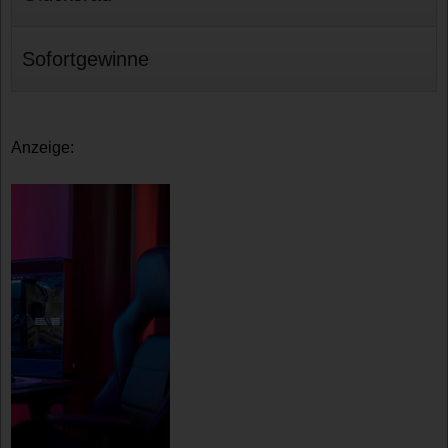
Sofortgewinne
Anzeige: