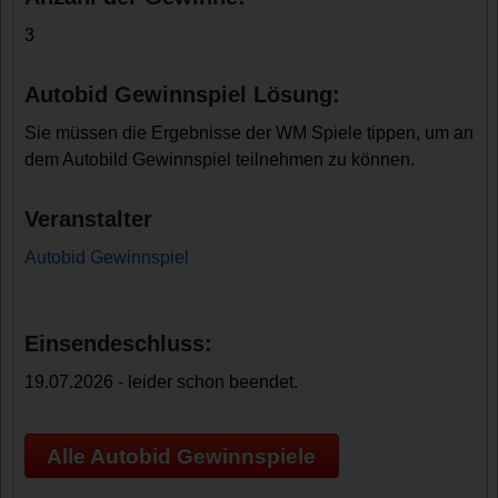
3
Autobid Gewinnspiel Lösung:
Sie müssen die Ergebnisse der WM Spiele tippen, um an
dem Autobild Gewinnspiel teilnehmen zu können.
Veranstalter
Autobid Gewinnspiel
Einsendeschluss:
19.07.2026 - leider schon beendet.
Alle Autobid Gewinnspiele