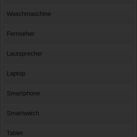
Waschmaschine
Fernseher
Lautsprecher
Laptop
Smartphone
Smartwatch
Tablet