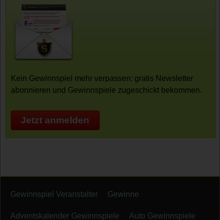
Kein Gewinnspiel mehr verpassen: gratis Newsletter
abonnieren und Gewinnspiele zugeschickt bekommen.
Jetzt anmelden
Gewinnspiel Veranstalter
Gewinne
Adventskalender Gewinnspiele
Auto Gewinnspiele