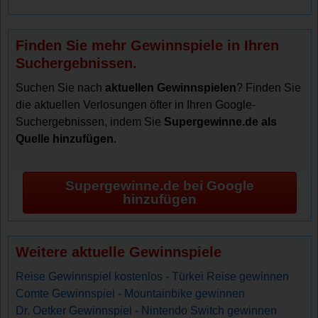
Finden Sie mehr Gewinnspiele in Ihren
Suchergebnissen.
Suchen Sie nach
aktuellen Gewinnspielen
? Finden Sie
die aktuellen Verlosungen öfter in Ihren Google-
Suchergebnissen, indem Sie
Supergewinne.de als
Quelle hinzufügen
.
Supergewinne.de bei Google
hinzufügen
Weitere aktuelle Gewinnspiele
Reise Gewinnspiel kostenlos - Türkei Reise gewinnen
Comte Gewinnspiel - Mountainbike gewinnen
Dr. Oetker Gewinnspiel - Nintendo Switch gewinnen