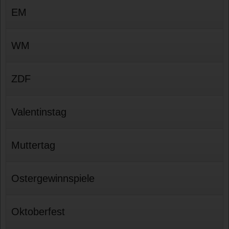
EM
WM
ZDF
Valentinstag
Muttertag
Ostergewinnspiele
Oktoberfest