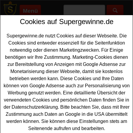
Menü
Cookies auf Supergewinne.de
Supergewinne.de
>
Gewinnspiele
>
Technik Gewinnspiele
>
Office
Partner WM Tippspiel 2026
Supergewinne.de nutzt Cookies auf dieser Webseite. Die
Anzeige:
Cookies sind entweder essenziell für die Seitenfunktion
notwendig oder dienen Marketingzwecken. Für Einige
Anzeige:
benötigen wir Ihre Zustimmung. Marketing-Cookies dienen
zur Bereitstellung von Anzeigen mit Google Adsense zur
Office Partner WM Tippspiel 2026
Monetarisierung dieser Webseite, damit sie kostenlos
betrieben werden kann. Diese Cookies und Ihre Daten
Ein kostenloses WM Tippspiel 20206 hat Office Partner
können von Google Adsense auch zur Personalisierung von
gestartet. Offcie Partner verlost hochwertige
Technik
und
Werbung genutzt werden. Eine detaillierte Übersicht der
Sachpreise bei diesem WM Tippspiel. Zu gewinnen gibt
verwendeten Cookies und persönlichen Daten finden Sie in
es Technik Leckerbissen vom Laptop über Monitor,
der Datenschutzerklärung. Bitte beachten Sie, dass mit Ihrer
iPhone, Super Mario Bros. Handheld Konsole und
Zustimmung auch Daten an Google in die USA übermittelt
PlayStation 5
bis hin zum Trionda WM Fußball tolle
werden können. Sie können diese Einstellungen stets am
Gewinne für alle Fans.
Seitenende aufrufen und bearbeiten.