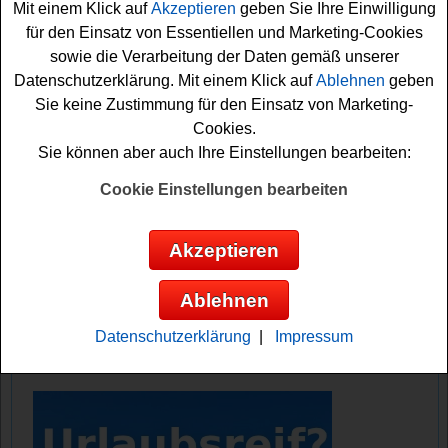
Mit einem Klick auf
Akzeptieren
geben Sie Ihre Einwilligung
Falls Sie an dem Office Partner WM Tippspiel kostenlos
für den Einsatz von Essentiellen und Marketing-Cookies
teilnehmen möchten, müssen Sie sich kurz registrieren
sowie die Verarbeitung der Daten gemäß unserer
und können dann die Ergebnisse der
Spiele
bei der
Datenschutzerklärung. Mit einem Klick auf
Ablehnen
geben
Weltmeisterschaft tippen. Vielleicht haben Sie ja ein
Sie keine Zustimmung für den Einsatz von Marketing-
glückliches Händchen und werden Tippmeister? Auf
Cookies.
jeden Fall drücken wir schon einmal fest die Daumen für
Sie können aber auch Ihre Einstellungen bearbeiten:
dieses tolle Office Partner Gewinnspiel!
Cookie Einstellungen bearbeiten
Office Partner verlost tolle Technik und
Sachpreise - vom Laptop über Monitor,
Akzeptieren
PlayStation 5 und Konsole bis zum
Beamer
Ablehnen
Anzeige:
Datenschutzerklärung
|
Impressum