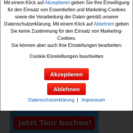
Mit einem Klick auf
Akzeptieren
geben Sie Ihre Einwilligung
schöne Gewinnchance sichern. Vielleicht haben Sie ja
für den Einsatz von Essentiellen und Marketing-Cookies
Glück und können eine der tollen Fitness
Uhren
sowie die Verarbeitung der Daten gemäß unserer
gewinnen
? Auf jeden Fall drücken wir schon einmal fest
Datenschutzerklärung. Mit einem Klick auf
Ablehnen
geben
die Daumen!
Sie keine Zustimmung für den Einsatz von Marketing-
Cookies.
Milram verlost 9x eine FITBIT Inspire 3
Sie können aber auch Ihre Einstellungen bearbeiten:
Fitness Uhr
Cookie Einstellungen bearbeiten
Anzeige:
Akzeptieren
Ablehnen
Datenschutzerklärung
|
Impressum