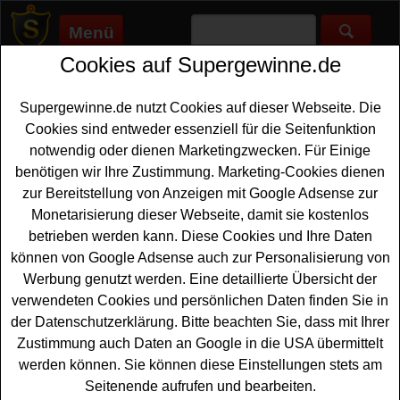
Menü
Cookies auf Supergewinne.de
Supergewinne.de
>
Gewinnspiele
>
Technik Gewinnspiele
>
Milram Gewinnspiel - Fitness Uhr gewinnen
Supergewinne.de nutzt Cookies auf dieser Webseite. Die
Anzeige:
Cookies sind entweder essenziell für die Seitenfunktion
notwendig oder dienen Marketingzwecken. Für Einige
Anzeige:
benötigen wir Ihre Zustimmung. Marketing-Cookies dienen
zur Bereitstellung von Anzeigen mit Google Adsense zur
Milram Gewinnspiel - Fitness Uhr
Monetarisierung dieser Webseite, damit sie kostenlos
gewinnen
betrieben werden kann. Diese Cookies und Ihre Daten
können von Google Adsense auch zur Personalisierung von
Wer gern eine tolle Fitness
Uhr gewinnen
möchte, sollte
Werbung genutzt werden. Eine detaillierte Übersicht der
bei diesem kostenlosen Milram Gewinnspiel mitmachen.
verwendeten Cookies und persönlichen Daten finden Sie in
Milram verlost insgesamt 9x eine FITBIT Inspire 3 und
der Datenschutzerklärung. Bitte beachten Sie, dass mit Ihrer
mit etwas Glück können Sie eine solche Fitness Uhr
Zustimmung auch Daten an Google in die USA übermittelt
gewinnen. Falls Sie an dem Milram Gewinnspiel
werden können. Sie können diese Einstellungen stets am
teilnehmen möchten, müssen Sie den kostenlosen
Seitenende aufrufen und bearbeiten.
Newsletter abonnieren. Damit können Sie sich die