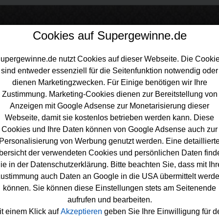
Cookies auf Supergewinne.de
upergewinne.de nutzt Cookies auf dieser Webseite. Die Cooki
sind entweder essenziell für die Seitenfunktion notwendig oder
inne.de
>
Gewinnspiele
>
Technik Gewinnspiele
>
Landig Gewinnspiel
dienen Marketingzwecken. Für Einige benötigen wir Ihre
ank gewinnen
Zustimmung. Marketing-Cookies dienen zur Bereitstellung von
Anzeigen mit Google Adsense zur Monetarisierung dieser
Webseite, damit sie kostenlos betrieben werden kann. Diese
Cookies und Ihre Daten können von Google Adsense auch zur
Personalisierung von Werbung genutzt werden. Eine detailliert
ig Gewinnspiel - Kühlschrank gewinn
bersicht der verwendeten Cookies und persönlichen Daten find
ie in der Datenschutzerklärung. Bitte beachten Sie, dass mit Ihr
n einen hochwertigen Kühlschrank gewinnen möchte, sollte be
ustimmung auch Daten an Google in die USA übermittelt werd
osen Landig Gewinnspiel mitmachen. Verlost wird ein Wildkühh
können. Sie können diese Einstellungen stets am Seitenende
 im Wert von ca. 1835 Euro. Mit etwas Glück können Sie diese
aufrufen und bearbeiten.
rank gewinnen. Falls Sie an dem Kühlschrank Gewinnspiel ko
it einem Klick auf
Akzeptieren
geben Sie Ihre Einwilligung für d