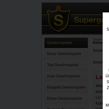
S
Supergew
Gewinnspiele
Kühlschr
Anzeige:
Neue Gewinnspiele
Anzeige:
Top-Gewinnspiele
Land
Auto Gewinnspiele
Ü
S
Wer ger
Bargeld Gewinnspiele
Z
kostenl
LU 9000
Reise Gewinnspiele
Kühlsch
M