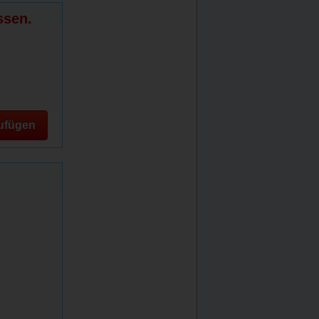
ssen.
ufügen