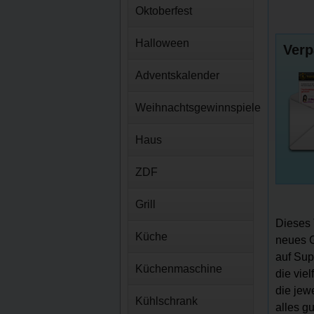
Oktoberfest
Halloween
Verp
Adventskalender
Weihnachtsgewinnspiele
Haus
ZDF
Grill
Dieses 
Küche
neues G
auf Sup
Küchenmaschine
die vie
die jew
Kühlschrank
alles g