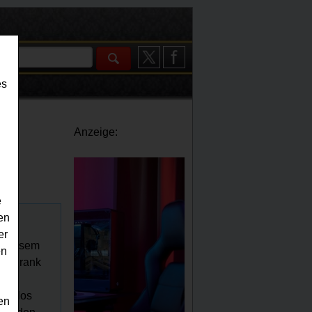
es
 -
Anzeige:
e
en
en
er
i diesem
en
lschrank
n
stenlos
en