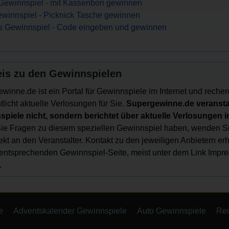
Gewinnspiel - mit Kassenbon gewinnen
ewinnspiel - Picknick Tasche gewinnen
s Gewinnspiel - Code eingeben und gewinnen
is zu den Gewinnspielen
winne.de ist ein Portal für Gewinnspiele im Internet und recher
tlicht aktuelle Verlosungen für Sie.
Supergewinne.de veranstal
piele nicht, sondern berichtet über aktuelle Verlosungen im
e Fragen zu diesem speziellen Gewinnspiel haben, wenden Si
irekt an den Veranstalter. Kontakt zu den jeweiligen Anbietern er
 entsprechenden Gewinnspiel-Seite, meist unter dem Link Impr
.
e
Adventskalender Gewinnspiele
Auto Gewinnspiele
Rei