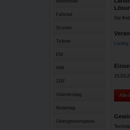
Landi
Motorroller
Lösu
Fahrrad
Sie fin
Scooter
Veran
Tickets
Landig
EM
Einse
WM
15.03.2
ZDF
Valentinstag
Alle
Muttertag
Gewin
Ostergewinnspiele
Technik