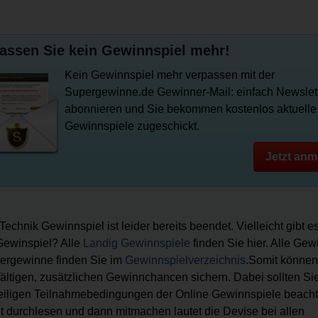
assen Sie kein Gewinnspiel mehr!
Kein Gewinnspiel mehr verpassen mit der
Supergewinne.de Gewinner-Mail: einfach Newslet
abonnieren und Sie bekommen kostenlos aktuelle
Gewinnspiele zugeschickt.
Jetzt anm
Technik Gewinnspiel ist leider bereits beendet. Vielleicht gibt e
ewinspiel? Alle
Landig Gewinnspiele
finden Sie hier. Alle Gew
ergewinne finden Sie im
Gewinnspielverzeichnis
.Somit können
lfältigen, zusätzlichen Gewinnchancen sichern. Dabei sollten Sie 
eiligen Teilnahmebedingungen der Online Gewinnspiele beacht
ut durchlesen und dann mitmachen lautet die Devise bei allen