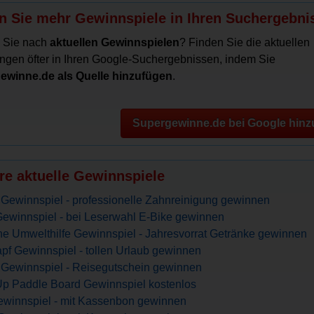
n Sie mehr Gewinnspiele in Ihren Suchergebni
 Sie nach
aktuellen Gewinnspielen
? Finden Sie die aktuellen
ngen öfter in Ihren Google-Suchergebnissen, indem Sie
ewinne.de als Quelle hinzufügen
.
Supergewinne.de bei Google hinz
re aktuelle Gewinnspiele
Gewinnspiel - professionelle Zahnreinigung gewinnen
ewinnspiel - bei Leserwahl E-Bike gewinnen
e Umwelthilfe Gewinnspiel - Jahresvorrat Getränke gewinnen
pf Gewinnspiel - tollen Urlaub gewinnen
l Gewinnspiel - Reisegutschein gewinnen
p Paddle Board Gewinnspiel kostenlos
ewinnspiel - mit Kassenbon gewinnen