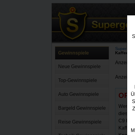
S
Supergew
Gewinnspiele
Kaffeevo
Anzeige:
Neue Gewinnspiele
Anzeige:
Top-Gewinnspiele
ORF 
Auto Gewinnspiele
Ü
S
Wer ge
Bargeld Gewinnspiele
Z
diesem 
C9 Kaff
Reise Gewinnspiele
Kaffeev
M