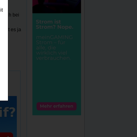
it
leich bei
ld
appt es ja
 der