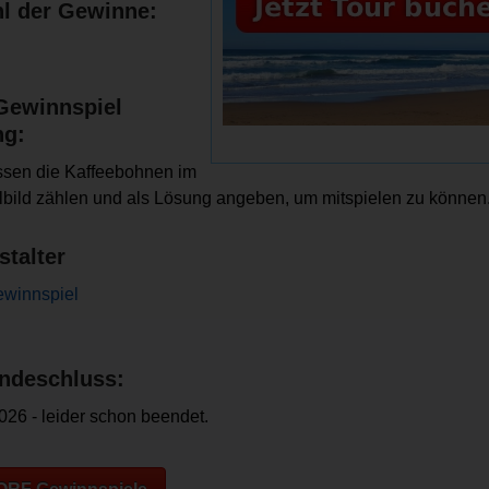
l der Gewinne:
Gewinnspiel
ng:
sen die Kaffeebohnen im
ild zählen und als Lösung angeben, um mitspielen zu können
stalter
winnspiel
ndeschluss:
026 - leider schon beendet.