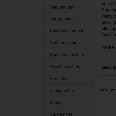
neues G
Staubsauger
Superg
vielfäl
Saugroboter
jeweili
alles g
Kaffeevollautomat
Gewinns
Kaffeemaschine
Fehlt e
Espressomaschine
Waschmaschine
Gewinn
Fernseher
Anzeige:
Lautsprecher
Laptop
Smartphone