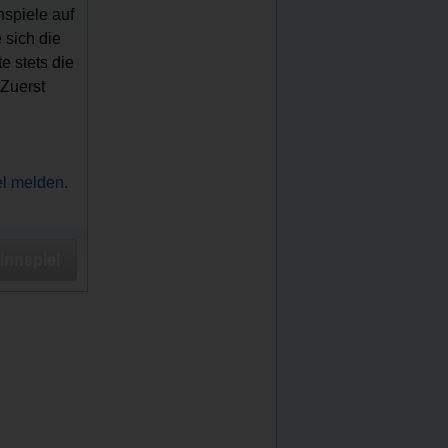
nspiele auf
 sich die
e stets die
Zuerst
el melden.
nnspiel