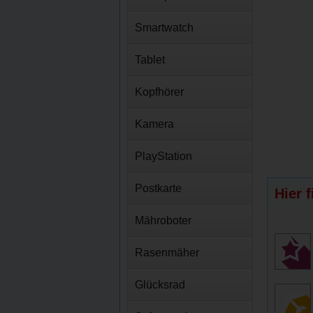
Smartwatch
Tablet
Kopfhörer
Kamera
PlayStation
Postkarte
Hier 
Mähroboter
Rasenmäher
Glücksrad