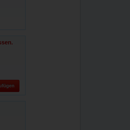
ssen.
ufügen