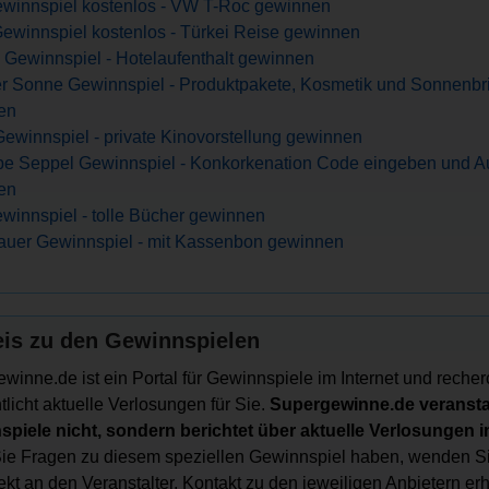
winnspiel kostenlos - VW T-Roc gewinnen
ewinnspiel kostenlos - Türkei Reise gewinnen
 Gewinnspiel - Hotelaufenthalt gewinnen
r Sonne Gewinnspiel - Produktpakete, Kosmetik und Sonnenbri
en
Gewinnspiel - private Kinovorstellung gewinnen
e Seppel Gewinnspiel - Konkorkenation Code eingeben und A
en
innspiel - tolle Bücher gewinnen
auer Gewinnspiel - mit Kassenbon gewinnen
is zu den Gewinnspielen
winne.de ist ein Portal für Gewinnspiele im Internet und recher
tlicht aktuelle Verlosungen für Sie.
Supergewinne.de veranstal
piele nicht, sondern berichtet über aktuelle Verlosungen im
e Fragen zu diesem speziellen Gewinnspiel haben, wenden Si
irekt an den Veranstalter. Kontakt zu den jeweiligen Anbietern er