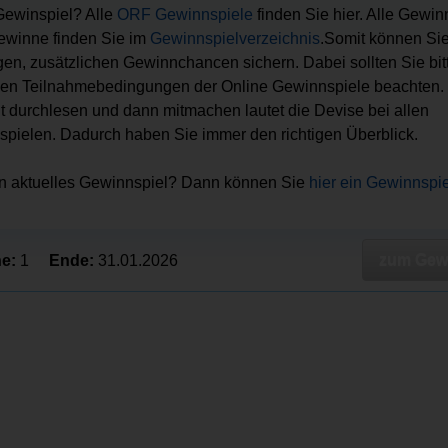
ewinspiel? Alle
ORF Gewinnspiele
finden Sie hier. Alle Gewin
ewinne finden Sie im
Gewinnspielverzeichnis
.Somit können Sie
tigen, zusätzlichen Gewinnchancen sichern. Dabei sollten Sie bitt
gen Teilnahmebedingungen der Online Gewinnspiele beachten. 
ut durchlesen und dann mitmachen lautet die Devise bei allen
pielen. Dadurch haben Sie immer den richtigen Überblick.
in aktuelles Gewinnspiel? Dann können Sie
hier ein Gewinnspi
zum Gewi
e:
1
Ende:
31.01.2026