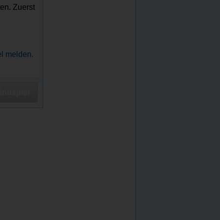
en. Zuerst
el melden.
nnspiel