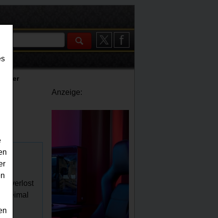
es
lender
Anzeige:
e
en
er
as
en
lt verlost
t zweimal
rd,
en