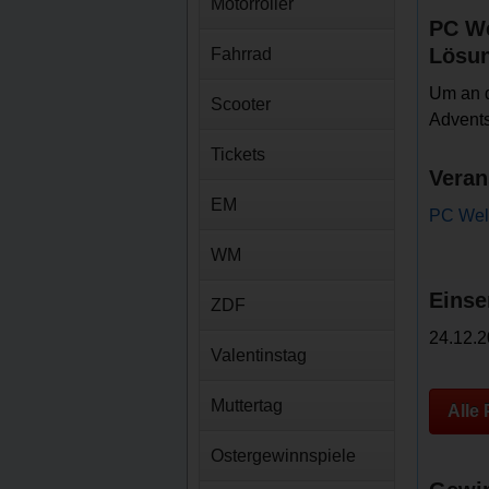
Motorroller
PC We
Lösu
Fahrrad
Um an 
Scooter
Advents
Tickets
Veran
EM
PC Wel
WM
Einse
ZDF
24.12.2
Valentinstag
Muttertag
Alle
Ostergewinnspiele