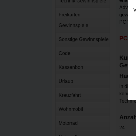
erfahre
Technik Gewinnspiele
Advents
V
Freikarten
gewinne
PC Wel
Gewinnspiele
PC We
Sonstige Gewinnspiele
Code
Kurz-
Gewin
Kassenbon
Haupt
Urlaub
In dies
konnten
Kreuzfahrt
Technik
Wohnmobil
Anzah
Motorrad
24