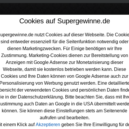
Cookies auf Supergewinne.de
upergewinne.de nutzt Cookies auf dieser Webseite. Die Cooki
sind entweder essenziell für die Seitenfunktion notwendig oder
inne.de
>
Gewinnspiele
>
Technik Gewinnspiele
>
PC Welt Adventska
dienen Marketingzwecken. Für Einige benötigen wir Ihre
iel
Zustimmung. Marketing-Cookies dienen zur Bereitstellung von
Anzeigen mit Google Adsense zur Monetarisierung dieser
Webseite, damit sie kostenlos betrieben werden kann. Diese
Cookies und Ihre Daten können von Google Adsense auch zur
Personalisierung von Werbung genutzt werden. Eine detailliert
elt Adventskalender Gewinnspiel
bersicht der verwendeten Cookies und persönlichen Daten find
ie in der Datenschutzerklärung. Bitte beachten Sie, dass mit Ihr
n bis Weihnachten tolle
Technik gewinnen
möchte, sollte sich d
ustimmung auch Daten an Google in die USA übermittelt werd
ose PC Welt Gewinnspiel unbedingt genauer anschauen. PC We
können. Sie können diese Einstellungen stets am Seitenende
ag in der Adventszeit tolle Sachpreise. Los geht es am 1.12. mi
aufrufen und bearbeiten.
ritzBox 5690 Pro. Welche Preise es noch zu gewinnen geben wi
it einem Klick auf
Akzeptieren
geben Sie Ihre Einwilligung für d