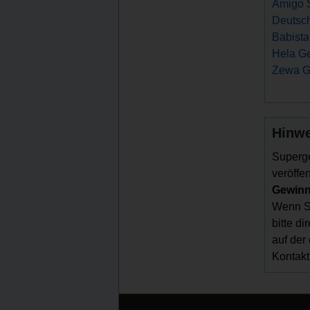
Amigo S
Deutsch
Babista
Hela Ge
Zewa G
Hinwe
Superge
veröffen
Gewinns
Wenn Si
bitte d
auf der
Kontakt