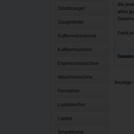
die jew
Staubsauger
alles g
Gewinns
Saugroboter
Fehlt e
Kaffeevollautomat
Kaffeemaschine
Gewinn
Espressomaschine
Waschmaschine
Anzeige:
Fernseher
Lautsprecher
Laptop
Smartphone