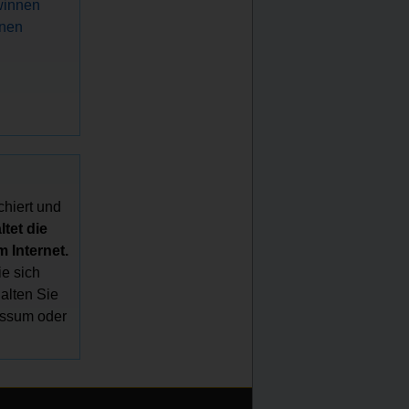
winnen
nnen
chiert und
tet die
 Internet.
e sich
halten Sie
essum oder