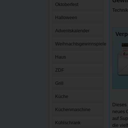
Gewin
Oktoberfest
Technik
Halloween
Adventskalender
Verp
Weihnachtsgewinnspiele
Haus
ZDF
Grill
Küche
Dieses 
Küchenmaschine
neues G
auf Sup
Kühlschrank
die vie