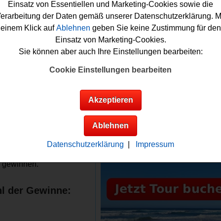
n Sie, wenn Sie bis Weihnachten fleißig die Türchen im
PC
Wel
Einsatz von Essentiellen und Marketing-Cookies sowie die
kalender öffnen. Vielleicht haben sie ja Glück und können ein
erarbeitung der Daten gemäß unserer Datenschutzerklärung. M
n? Auf jeden Fall drücken wir schon einmal fest die Daumen fü
einem Klick auf
Ablehnen
geben Sie keine Zustimmung für den
t
Adventskalender Gewinnspiel
!2025
Einsatz von Marketing-Cookies.
Sie können aber auch Ihre Einstellungen bearbeiten:
lt verlost tolle Sachpreise und Technik
Cookie Einstellungen bearbeiten
Anzeige:
Infos zum PC Welt
Akzeptieren
nspiel
gewinne:
Ablehnen
em PC Welt Gewinnspiel
Datenschutzerklärung
|
Impressum
 Sie tolle
Sachpreise
und
 gewinnen.
l der Gewinne: