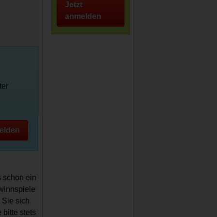
Jetzt
anmelden
ter
elden
s schon ein
ewinnspiele
 Sie sich
bitte stets