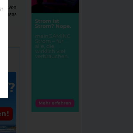
t
en davon
it
r dieses