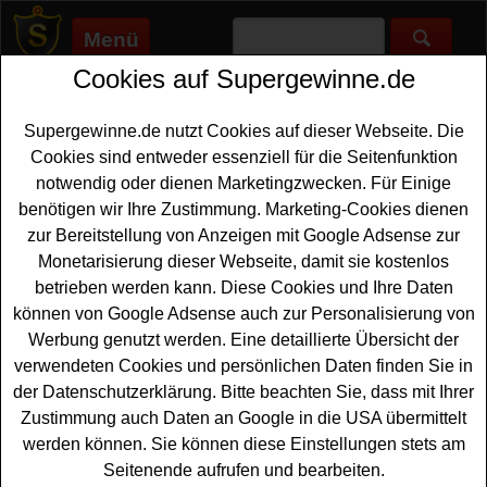
Menü
Cookies auf Supergewinne.de
Supergewinne.de
>
Gewinnspiele
>
Technik Gewinnspiele
>
Ibis
Backwaren Gewinnspiel - Espressomaschine gewinnen
Supergewinne.de nutzt Cookies auf dieser Webseite. Die
Anzeige:
Cookies sind entweder essenziell für die Seitenfunktion
notwendig oder dienen Marketingzwecken. Für Einige
Anzeige:
benötigen wir Ihre Zustimmung. Marketing-Cookies dienen
zur Bereitstellung von Anzeigen mit Google Adsense zur
Ibis Backwaren Gewinnspiel -
Monetarisierung dieser Webseite, damit sie kostenlos
Espressomaschine gewinnen
betrieben werden kann. Diese Cookies und Ihre Daten
können von Google Adsense auch zur Personalisierung von
Wer gern eine tolle
Espressomaschine gewinnen
Werbung genutzt werden. Eine detaillierte Übersicht der
möchte, sollte sich dieses kostenlose Ibis Backwaren
verwendeten Cookies und persönlichen Daten finden Sie in
Gewinnspiel unbedingt genauer anschauen. Zum
der Datenschutzerklärung. Bitte beachten Sie, dass mit Ihrer
Kinostart von Bella Roma verlost Ibis Backwaren eine
Zustimmung auch Daten an Google in die USA übermittelt
tolle Espressomaschine. Zusätzlich warten noch zehn
werden können. Sie können diese Einstellungen stets am
leckere
Produktpakete
auf glückliche Gewinner.
Seitenende aufrufen und bearbeiten.