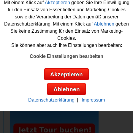
Mit einem Klick auf
Akzeptieren
geben Sie Ihre Einwilligung
Falls Sie an dem Gewinnspiel von Ibis Backwaren gratis
für den Einsatz von Essentiellen und Marketing-Cookies
teilnehmen möchten, müssen Sie nur kurz das kleine
sowie die Verarbeitung der Daten gemäß unserer
Formular ausfüllen. Vielleicht haben Sie ja Glück und
Datenschutzerklärung. Mit einem Klick auf
Ablehnen
geben
können die tolle Espressomaschine gewinnen? Viel
Sie keine Zustimmung für den Einsatz von Marketing-
Erfolg!
Cookies.
Sie können aber auch Ihre Einstellungen bearbeiten:
Ibis Backwaren verlost eine
Espressomaschine und 10 Produktpakete
Cookie Einstellungen bearbeiten
Anzeige:
Akzeptieren
Ablehnen
Datenschutzerklärung
|
Impressum