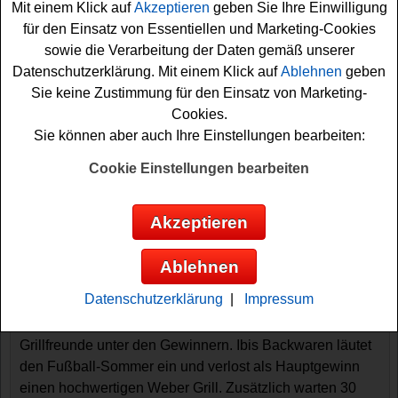
Mit einem Klick auf
Akzeptieren
geben Sie Ihre Einwilligung
für den Einsatz von Essentiellen und Marketing-Cookies
sowie die Verarbeitung der Daten gemäß unserer
Datenschutzerklärung. Mit einem Klick auf
Ablehnen
geben
Sie keine Zustimmung für den Einsatz von Marketing-
Cookies.
Sie können aber auch Ihre Einstellungen bearbeiten:
Cookie Einstellungen bearbeiten
Gewinnspiele sortieren nach:
▼
Gewinnsumme
▲
▼
Gewinnanzahl
▲
Akzeptieren
▼
Eintragungsdatum
▲
▼
Einsendeschluss
▲
Ablehnen
Ibis Backwaren Gewinnspiel -
Produktpakete und Weber Grill gewinnen
Datenschutzerklärung
|
Impressum
Ein kostenloses Ibis Backwaren Gewinnspiel für alle
Grillfreunde unter den Gewinnern. Ibis Backwaren läutet
den Fußball-Sommer ein und verlost als Hauptgewinn
einen hochwertigen Weber Grill. Zusätzlich warten 30