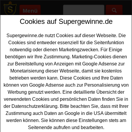
Menü
Cookies auf Supergewinne.de
Supergewinne.de
>
Gewinnspiele
>
Ibis-backwaren
Ibis Backwaren Gewinnspiel
Supergewinne.de nutzt Cookies auf dieser Webseite. Die
Cookies sind entweder essenziell für die Seitenfunktion
Jetzt beim Ibis Backwaren Gewinnspiel mitmachen und tolle
notwendig oder dienen Marketingzwecken. Für Einige
Preise gewinnen. ✅ Ibis Backwaren Gewinnspiele, die auf
benötigen wir Ihre Zustimmung. Marketing-Cookies dienen
Supergewinne.de gelistet sind, finden Sie hier. ✅
zur Bereitstellung von Anzeigen mit Google Adsense zur
Monetarisierung dieser Webseite, damit sie kostenlos
Ibis Backwaren Gewinnspiele
betrieben werden kann. Diese Cookies und Ihre Daten
können von Google Adsense auch zur Personalisierung von
Anzeige:
Werbung genutzt werden. Eine detaillierte Übersicht der
verwendeten Cookies und persönlichen Daten finden Sie in
der Datenschutzerklärung. Bitte beachten Sie, dass mit Ihrer
Zustimmung auch Daten an Google in die USA übermittelt
werden können. Sie können diese Einstellungen stets am
Seitenende aufrufen und bearbeiten.