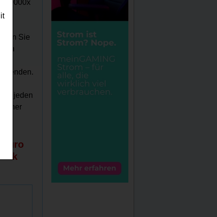
ie 10000x
it
üssen Sie
gigen
insenden.
nen
 Auf jeden
ilsener
 Euro
sack