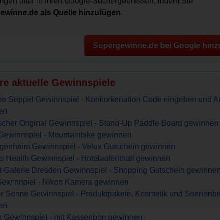
ngen öfter in Ihren Google-Suchergebnissen, indem Sie
ewinne.de als Quelle hinzufügen
.
Supergewinne.de bei Google hinz
re aktuelle Gewinnspiele
e Seppel Gewinnspiel - Konkorkenation Code eingeben und A
en
scher Original Gewinnspiel - Stand-Up Paddle Board gewinnen
Gewinnspiel - Mountainbike gewinnen
genheim Gewinnspiel - Velux Gutschein gewinnen
Health Gewinnspiel - Hotelaufenthalt gewinnen
t-Galerie Dresden Gewinnspiel - Shopping Gutschein gewinne
Gewinnpiel - Nikon Kamera gewinnen
r Sonne Gewinnspiel - Produktpakete, Kosmetik und Sonnenbri
en
 Gewinnspiel - mit Kassenbon gewinnen