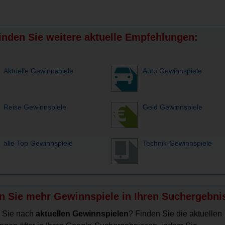
finden Sie weitere aktuelle Empfehlungen:
Aktuelle Gewinnspiele
Auto Gewinnspiele
Reise Gewinnspiele
Geld Gewinnspiele
alle Top Gewinnspiele
Technik-Gewinnspiele
n Sie mehr Gewinnspiele in Ihren Suchergebni
 Sie nach
aktuellen Gewinnspielen
? Finden Sie die aktuellen