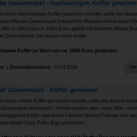
ba Gewinnspiel - hochwertigen Koffer gewinne
n einen hochwertigen Koffer gewinnen möchte, sollte bei dies
osen Mitsuba Gewinnspiel mitmachen. Mitsuba verlost einen 
offer im Wert von ca. 1800 Euro, gefüllt mit leckeren Mituba Sn
as Glück können Sie diesen tollen Koffer ...
Rimowa Koffer im Wert von ca. 1800 Euro gewinnen
me
e:
1
Einsendeschluss:
24.03.2026
uit Gewinnspiel - Koffer gewinnen
n einen coolen Koffer gewinnen möchte, sollte bei diesem kos
t Gewinnspiel mitmachen. Verlost werden zwei coole Sets - einm
andgepäck Koffer und einem Farmers Market Pullover, das an
 aus einem Daily Puffer Bag und einem ...