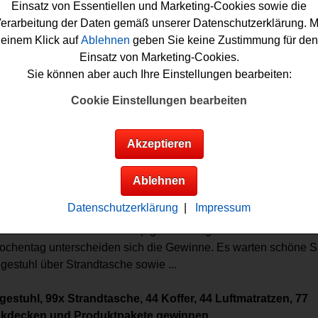
Einsatz von Essentiellen und Marketing-Cookies sowie die
erarbeitung der Daten gemäß unserer Datenschutzerklärung. M
einem Klick auf
Ablehnen
geben Sie keine Zustimmung für den
Einsatz von Marketing-Cookies.
Sie können aber auch Ihre Einstellungen bearbeiten:
Cookie Einstellungen bearbeiten
Gewinnspiele sortieren nach:
Akzeptieren
nnsumme
▲
▼
Gewinnanzahl
▲
▼
Eintragungsdatum
▲
▼
Einse
Ablehnen
 Gewinnspiel - DerSommerLacht.de
Datenschutzerklärung
|
Impressum
tenloses Nimm2 Gewinnspiel auf dersommerlacht.de für alle S
ter den Gewinnern. Als Hauptgewinne täglich verschiedene Prei
chentag unterscheiden sich die Gewinne. Es warten schöne S
gestuhl über Strandtasche sowie ...
gestuhl, 99x Strandtasche, 44 Koffer, 44 Luftmatratzen, 77
ckdecken und Produktpakete gewinnen