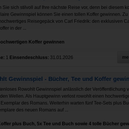
n Sie sich stilvoll auf Ihre nächste Reise vor, denn bei diesem 
laire Gewinnspiel können Sie einen tollen Koffer gewinnen. Z
 hochwertiges Reisegepäck von Carl Friedrik: den exklusiven Car
ffer in der ...
hochwertigen Koffer gewinnen
me
e:
1
Einsendeschluss:
31.01.2026
lt Gewinnspiel - Bücher, Tee und Koffer gewi
tenloses Rowohlt Gewinnspiel anlässlich der Veröffentlichung 
n den Wellen. Als Hauptgewinn verlost rowohlt einen hochwertig
 Exemplar des Romans. Weiterhin warten fünf Tee-Sets plus B
emplare des neuen Romans auf ...
Koffer plus Buch, 5x Tee und Buch sowie 4 tolle Bücher ge