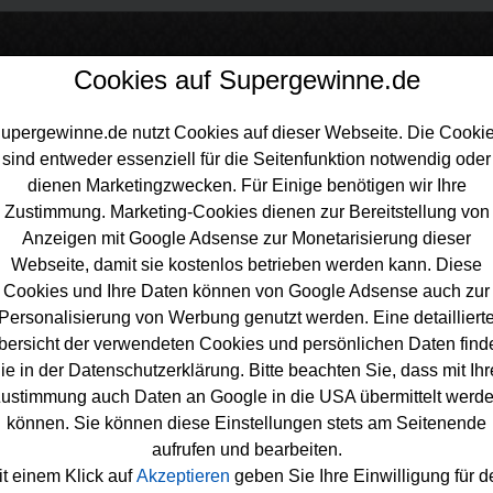
Cookies auf Supergewinne.de
upergewinne.de nutzt Cookies auf dieser Webseite. Die Cooki
sind entweder essenziell für die Seitenfunktion notwendig oder
inne.de
>
Gewinnspiele
>
Koffer
dienen Marketingzwecken. Für Einige benötigen wir Ihre
r gewinnen - Koffer Gewinnspiel
Zustimmung. Marketing-Cookies dienen zur Bereitstellung von
Anzeigen mit Google Adsense zur Monetarisierung dieser
 Koffer Gewinnspiele 2026 bei Supergewinne.de ✅ Jetzt kosten
Webseite, damit sie kostenlos betrieben werden kann. Diese
n und mit etwas Glück ein Koffer gewinnen. ✅
Cookies und Ihre Daten können von Google Adsense auch zur
Personalisierung von Werbung genutzt werden. Eine detailliert
bersicht der verwendeten Cookies und persönlichen Daten find
ie in der Datenschutzerklärung. Bitte beachten Sie, dass mit Ihr
ustimmung auch Daten an Google in die USA übermittelt werd
können. Sie können diese Einstellungen stets am Seitenende
aufrufen und bearbeiten.
it einem Klick auf
Akzeptieren
geben Sie Ihre Einwilligung für d