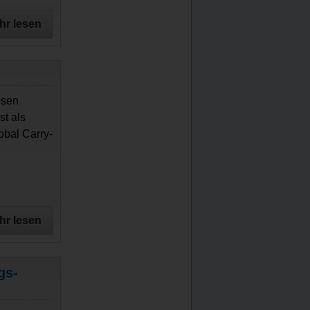
hr lesen
osen
st als
obal Carry-
hr lesen
gs-