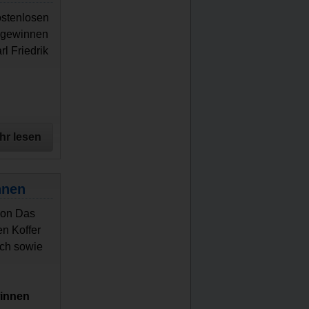
kostenlosen
u gewinnen
l Friedrik
hr lesen
nnen
von Das
en Koffer
uch sowie
winnen