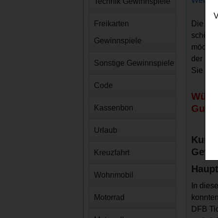
Werkze
Technik Gewinnspiele
V
Freikarten
Die Spi
schöne 
Gewinnspiele
möchten
der EM-
Sonstige Gewinnspiele
Sie sic
Code
Würth
Gutsc
Kassenbon
Urlaub
Kurz-
Gewin
Kreuzfahrt
Haupt
Wohnmobil
In dies
Motorrad
konnten
DFB Ti