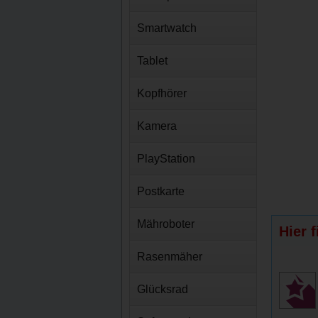
Smartwatch
Tablet
Kopfhörer
Kamera
PlayStation
Postkarte
Mähroboter
Hier 
Rasenmäher
Glücksrad