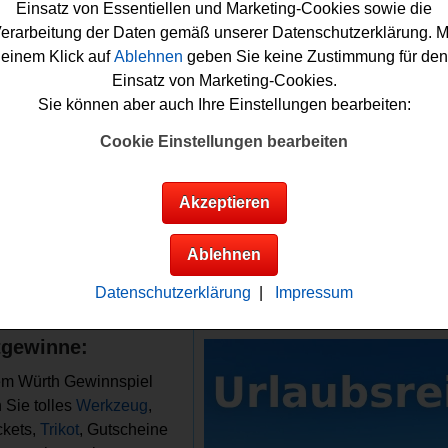
ugkoffer
, einen Grill, tolle Gutscheine und vieles mehr.
Einsatz von Essentiellen und Marketing-Cookies sowie die
erarbeitung der Daten gemäß unserer Datenschutzerklärung. M
eltags-Gewinner bei dem Würth WM Gewinnspiel dürfen sich eb
einem Klick auf
Ablehnen
geben Sie keine Zustimmung für den
Sachpreise freuen. Falls Sie bei dem Würth Gewinnspiel mitm
Einsatz von Marketing-Cookies.
, müssen Sie sich kurz registrieren und im WM Tippspiel die E
Sie können aber auch Ihre Einstellungen bearbeiten:
Spiele tippen. Vielleicht haben Sie ja Glück? Machen Sie mit u
Cookie Einstellungen bearbeiten
h die schönen Gewinnchancen bei diesem Würth WM Tippspiel!
 verlost tolles Werkzeug, DFB Tickets, Trikot,
Akzeptieren
heine und vieles mehr
Ablehnen
Anzeige:
Infos zum Würth
Datenschutzerklärung
|
Impressum
nspiel
gewinne:
em Würth Gewinnspiel
 Sie tolles
Werkzeug
,
ckets,
Trikot
, Gutscheine