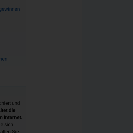
 gewinnen
nnen
chiert und
tet die
 Internet.
e sich
halten Sie