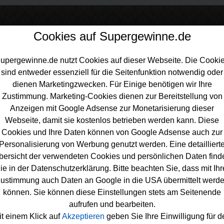
Cookies auf Supergewinne.de
upergewinne.de nutzt Cookies auf dieser Webseite. Die Cooki
sind entweder essenziell für die Seitenfunktion notwendig oder
inne.de
>
Gewinnspiele
>
Technik Gewinnspiele
>
Würth WM Gewinnsp
dienen Marketingzwecken. Für Einige benötigen wir Ihre
nnen
Zustimmung. Marketing-Cookies dienen zur Bereitstellung von
Anzeigen mit Google Adsense zur Monetarisierung dieser
Webseite, damit sie kostenlos betrieben werden kann. Diese
Cookies und Ihre Daten können von Google Adsense auch zur
Personalisierung von Werbung genutzt werden. Eine detailliert
h WM Gewinnspiel - tippen und gewin
bersicht der verwendeten Cookies und persönlichen Daten find
ie in der Datenschutzerklärung. Bitte beachten Sie, dass mit Ihr
tenloses Würth Gewinnspiel - das Würth WM Tippspiel für alle F
ustimmung auch Daten an Google in die USA übermittelt werd
ter den Gewinnern. Würth verlost bei dem WM Tippspiel tolle
S
können. Sie können diese Einstellungen stets am Seitenende
kzeug. Zu gewinnen gibt es einen hochwertigen Werkzeugkoff
aufrufen und bearbeiten.
kets, ein signiertes Trikot plus Kunststoff-Leitungsroller, DFB Ti
it einem Klick auf
Akzeptieren
geben Sie Ihre Einwilligung für d