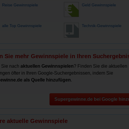
Reise Gewinnspiele
Geld Gewinnspiele
alle Top Gewinnspiele
Technik-Gewinnspiele
n Sie mehr Gewinnspiele in Ihren Suchergebni
 Sie nach
aktuellen Gewinnspielen
? Finden Sie die aktuellen
ngen öfter in Ihren Google-Suchergebnissen, indem Sie
ewinne.de als Quelle hinzufügen
.
Supergewinne.de bei Google hinz
re aktuelle Gewinnspiele