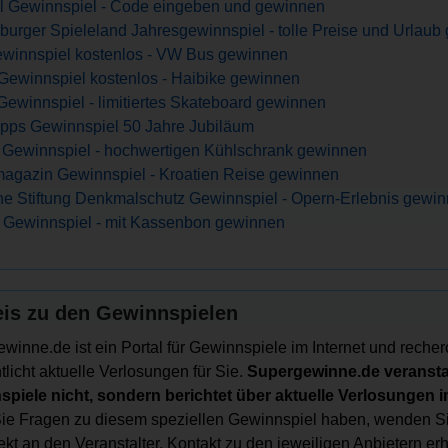
l Gewinnspiel - Code eingeben und gewinnen
urger Spieleland Jahresgewinnspiel - tolle Preise und Urlaub
winnspiel kostenlos - VW Bus gewinnen
Gewinnspiel kostenlos - Haibike gewinnen
 Gewinnspiel - limitiertes Skateboard gewinnen
ipps Gewinnspiel 50 Jahre Jubiläum
 Gewinnspiel - hochwertigen Kühlschrank gewinnen
agazin Gewinnspiel - Kroatien Reise gewinnen
e Stiftung Denkmalschutz Gewinnspiel - Opern-Erlebnis gewi
 Gewinnspiel - mit Kassenbon gewinnen
is zu den Gewinnspielen
winne.de ist ein Portal für Gewinnspiele im Internet und recher
tlicht aktuelle Verlosungen für Sie.
Supergewinne.de veranstal
piele nicht, sondern berichtet über aktuelle Verlosungen im
e Fragen zu diesem speziellen Gewinnspiel haben, wenden Si
irekt an den Veranstalter. Kontakt zu den jeweiligen Anbietern er