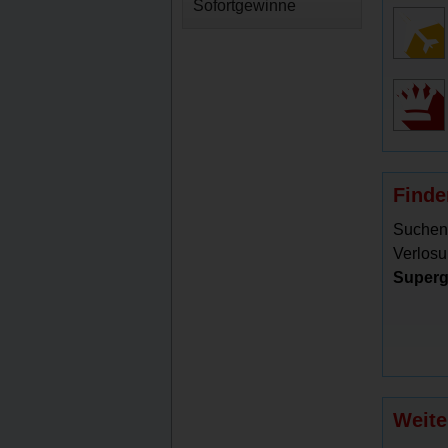
Sofortgewinne
Finde
Suchen
Verlosu
Superg
Weite