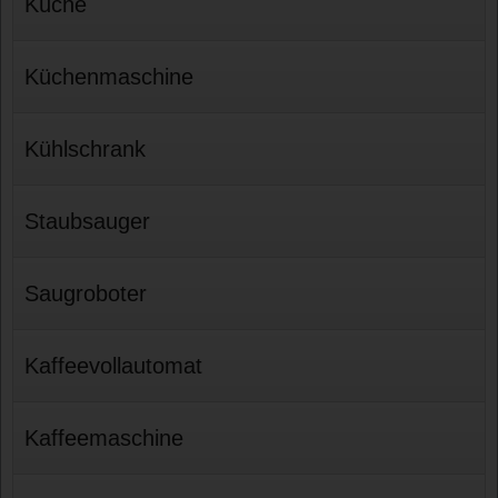
Küche
Küchenmaschine
Kühlschrank
Staubsauger
Saugroboter
Kaffeevollautomat
Kaffeemaschine