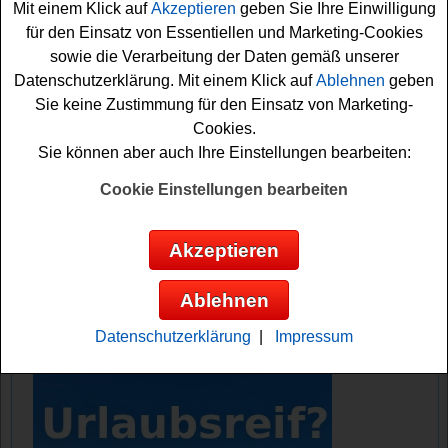
Mit einem Klick auf
Akzeptieren
geben Sie Ihre Einwilligung
Falls Sie an dem World of Pizza Gewinnspiel kostenlos
für den Einsatz von Essentiellen und Marketing-Cookies
teilnehmen möchten, müssen Sie sich kurz registrieren
sowie die Verarbeitung der Daten gemäß unserer
und die Ergebnisse bei der Fußball WM 2026 tippen und
Datenschutzerklärung. Mit einem Klick auf
Ablehnen
geben
können dann mit etwas Glück einen der schönen
Sie keine Zustimmung für den Einsatz von Marketing-
Sachpreise
oder Gutscheine gewinnen. Machen Sie mit
Cookies.
und versuchen sie Ihr Glück bei diesem World of Pizza
Sie können aber auch Ihre Einstellungen bearbeiten:
WM Tippspiel!
Cookie Einstellungen bearbeiten
World of Pizza verlost eine PlayStation 5,
tolle Pizza Gutscheine und Fußball
Akzeptieren
Fanpakete
Ablehnen
Anzeige:
Datenschutzerklärung
|
Impressum