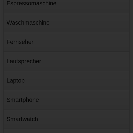
Espressomaschine
Waschmaschine
Fernseher
Lautsprecher
Laptop
Smartphone
Smartwatch