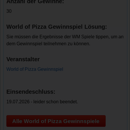
Anzahl der Gewinne:
30
World of Pizza Gewinnspiel Lösung:
Sie müssen die Ergebnisse der WM Spiele tippen, um an
dem Gewinnspiel teilnehmen zu können.
Veranstalter
World of Pizza Gewinnspiel
Einsendeschluss:
19.07.2026 - leider schon beendet.
Alle World of Pizza Gewinnspiele