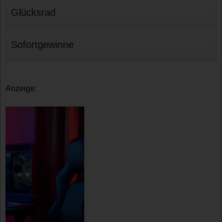
Glücksrad
Sofortgewinne
Anzeige: