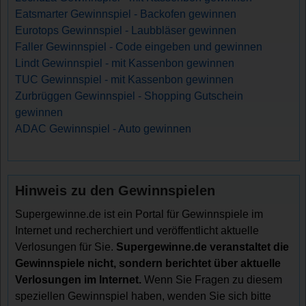
Eatsmarter Gewinnspiel - Backofen gewinnen
Eurotops Gewinnspiel - Laubbläser gewinnen
Faller Gewinnspiel - Code eingeben und gewinnen
Lindt Gewinnspiel - mit Kassenbon gewinnen
TUC Gewinnspiel - mit Kassenbon gewinnen
Zurbrüggen Gewinnspiel - Shopping Gutschein
gewinnen
ADAC Gewinnspiel - Auto gewinnen
Hinweis zu den Gewinnspielen
Supergewinne.de ist ein Portal für Gewinnspiele im
Internet und recherchiert und veröffentlicht aktuelle
Verlosungen für Sie.
Supergewinne.de veranstaltet die
Gewinnspiele nicht, sondern berichtet über aktuelle
Verlosungen im Internet.
Wenn Sie Fragen zu diesem
speziellen Gewinnspiel haben, wenden Sie sich bitte