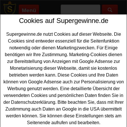
Menü
Cookies auf Supergewinne.de
Supergewinne.de
>
Gewinnspiele
>
Technik Gewinnspiele
>
Kirstein Weihnachtsgewinnspiel - Musikinstrumente und
mehr gewinnen
Supergewinne.de nutzt Cookies auf dieser Webseite. Die
Anzeige:
Cookies sind entweder essenziell für die Seitenfunktion
notwendig oder dienen Marketingzwecken. Für Einige
Anzeige:
benötigen wir Ihre Zustimmung. Marketing-Cookies dienen
zur Bereitstellung von Anzeigen mit Google Adsense zur
Monetarisierung dieser Webseite, damit sie kostenlos
Kirstein Weihnachtsgewinnspiel -
betrieben werden kann. Diese Cookies und Ihre Daten
Musikinstrumente und mehr
können von Google Adsense auch zur Personalisierung von
gewinnen
Werbung genutzt werden. Eine detaillierte Übersicht der
verwendeten Cookies und persönlichen Daten finden Sie in
Ein tolles Weihnachtsgewinnspiel hat Kirstein gestartet.
der Datenschutzerklärung. Bitte beachten Sie, dass mit Ihrer
Verlost werden bei dem Kirstein Gewinnspiel zu
Zustimmung auch Daten an Google in die USA übermittelt
Weihnachten traumhafte
Sachpreise
für Musik-Liebhaber
werden können. Sie können diese Einstellungen stets am
im Gesamtwert von knpp 37000 Euro. Ob
Seitenende aufrufen und bearbeiten.
Musikinstrument wie Gitarre oder ein digitales Saxophon,