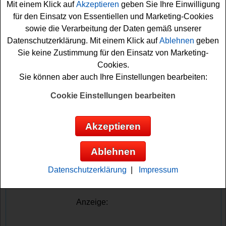
Mit einem Klick auf
Akzeptieren
geben Sie Ihre Einwilligung
Sound-Equipment, Lautsprecher, Verstärker oder tolles
für den Einsatz von Essentiellen und Marketing-Cookies
Zubehör - alle Musik-Freunde werden dieses Kirstein
sowie die Verarbeitung der Daten gemäß unserer
Weihnachts-Gewinnspiel mit Sicherheit lieben.
Datenschutzerklärung. Mit einem Klick auf
Ablehnen
geben
Sie keine Zustimmung für den Einsatz von Marketing-
Falls Sie an der Verlosung teilnehmen möchten, müssen
Cookies.
Sie nur fix die Lösung herausfinden, Ihren
Sie können aber auch Ihre Einstellungen bearbeiten:
Wunschgewinn auswählen und können dann das
Formular ausfüllen. Vielleicht haben Sie ja Glück? Auf
Cookie Einstellungen bearbeiten
jeden Fall sind die Daumen für das Kirstein Gewinnspiel
zu Weihnachten schon fest gedrückt!
Akzeptieren
Kirstein verlost hochwertige
Ablehnen
Musikinstrumente, Lautsprecher und
tolles Zubehör im Gesamtwert von knapp
Datenschutzerklärung
|
Impressum
37000 Euro
Anzeige: