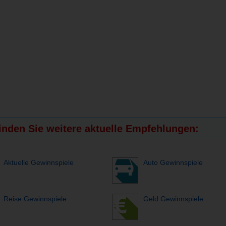
finden Sie weitere aktuelle Empfehlungen:
Aktuelle Gewinnspiele
Auto Gewinnspiele
Reise Gewinnspiele
Geld Gewinnspiele