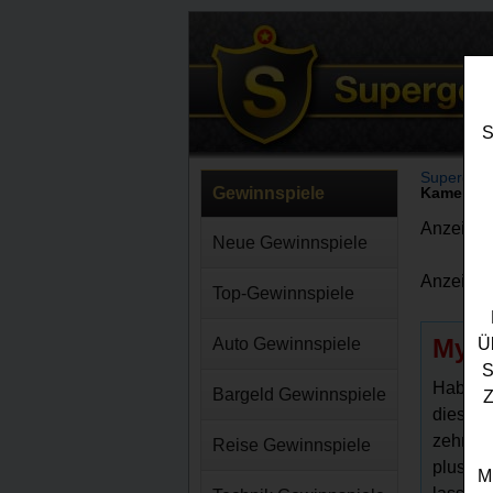
S
Supergew
Gewinnspiele
Kamera g
Anzeige:
Neue Gewinnspiele
Anzeige:
Top-Gewinnspiele
Myse
Auto Gewinnspiele
Ü
S
Haben S
Bargeld Gewinnspiele
Z
diesem 
zehn ei
Reise Gewinnspiele
plus Ju
M