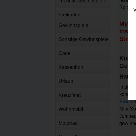
lassen 
Technik Gewinnspiele
Spiel g
V
Freikarten
Mysel
Gewinnspiele
Insta
Strei
Sonstige Gewinnspiele
Code
Kurz-
Gewin
Kassenbon
Haupt
Urlaub
In dies
konnten 
Kreuzfahrt
Produkt
Mini-So
Wohnmobil
Jumper
Motorrad
gewinn