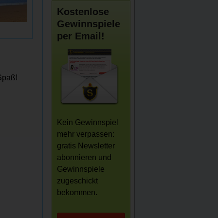
Kostenlose
Gewinnspiele
per Email!
Spaß!
Kein Gewinnspiel
mehr verpassen:
gratis Newsletter
abonnieren und
Gewinnspiele
zugeschickt
bekommen.