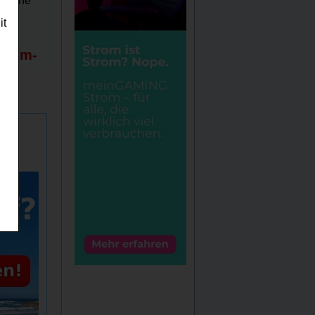
 kleine
it
ifilm-
nd