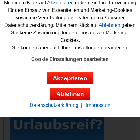
Mit einem Klick auf
Akzeptieren
geben Sie Ihre Einwilligung
für den Einsatz von Essentiellen und Marketing-Cookies
Falls Sie an dem tollen Grill-Gewinnspiel von Edeka
sowie die Verarbeitung der Daten gemäß unserer
teilnehmen wollen, sollten Sie fix die Lösung
Datenschutzerklärung. Mit einem Klick auf
Ablehnen
geben
herausfinden und können sich damit Ihre Chance
Sie keine Zustimmung für den Einsatz von Marketing-
sichern. Vielleicht haben Sie ja Glück? Auf jeden Fall
Cookies.
drücken wir schon einmal fest die Daumen!
Sie können aber auch Ihre Einstellungen bearbeiten:
Edeka verlost 3x einen Sanstos Gasgrill,
Cookie Einstellungen bearbeiten
5x einen Pizza Ofen und 10x ein Zubehör-
Paket
Akzeptieren
Anzeige:
Ablehnen
Datenschutzerklärung
|
Impressum