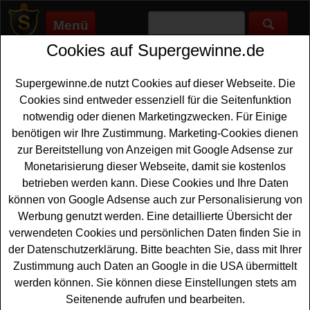
Menü
Cookies auf Supergewinne.de
Supergewinne.de
>
Gewinnspiele
>
Technik Gewinnspiele
>
Edeka
Gewinnspiel - Grill gewinnen
Supergewinne.de nutzt Cookies auf dieser Webseite. Die
Anzeige:
Cookies sind entweder essenziell für die Seitenfunktion
notwendig oder dienen Marketingzwecken. Für Einige
Anzeige:
benötigen wir Ihre Zustimmung. Marketing-Cookies dienen
zur Bereitstellung von Anzeigen mit Google Adsense zur
Edeka Gewinnspiel - Grill
Monetarisierung dieser Webseite, damit sie kostenlos
gewinnen
betrieben werden kann. Diese Cookies und Ihre Daten
können von Google Adsense auch zur Personalisierung von
Wer gern einen hochwertigen
Grill gewinnen
möchte, hat
Werbung genutzt werden. Eine detaillierte Übersicht der
bei dem kostenlosen Edeka Gewinnspiel eine schöne
verwendeten Cookies und persönlichen Daten finden Sie in
Gelegenheit dazu. Als Hauptgewinn wird dreimal ein
der Datenschutzerklärung. Bitte beachten Sie, dass mit Ihrer
Santos Gasgrill verlost - und Sie können mit etwas Glück
Zustimmung auch Daten an Google in die USA übermittelt
einen solchen Grill gewinnen. Weiterhin warten fünfmal
werden können. Sie können diese Einstellungen stets am
ein
Pizza Ofen
und zehnmal ein Zubehör-Paket auf
Seitenende aufrufen und bearbeiten.
glückliche Gewinner.