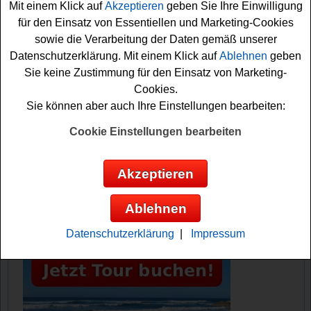
Mit einem Klick auf
Akzeptieren
geben Sie Ihre Einwilligung
können eins der Sets mit dem Lautsprecher gewinnen?
für den Einsatz von Essentiellen und Marketing-Cookies
Auf jeden Fall sind die Daumen schon fest gedrückt! Viel
sowie die Verarbeitung der Daten gemäß unserer
Spaß bei der Teilnahme!
Datenschutzerklärung. Mit einem Klick auf
Ablehnen
geben
Sie keine Zustimmung für den Einsatz von Marketing-
InTouch verlost 2x ein Hella Produktset
Cookies.
plus JBL Charge 5 Lautsprecher
Sie können aber auch Ihre Einstellungen bearbeiten:
Anzeige:
Cookie Einstellungen bearbeiten
Akzeptieren
Ablehnen
Datenschutzerklärung
|
Impressum