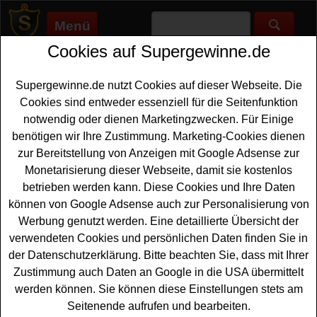
Menü
Cookies auf Supergewinne.de
Supergewinne.de
>
Gewinnspiele
>
Technik Gewinnspiele
>
InTouch Gewinnspiel - tolle Lautsprecher gewinnen
Supergewinne.de nutzt Cookies auf dieser Webseite. Die
Anzeige:
Cookies sind entweder essenziell für die Seitenfunktion
notwendig oder dienen Marketingzwecken. Für Einige
Anzeige:
benötigen wir Ihre Zustimmung. Marketing-Cookies dienen
zur Bereitstellung von Anzeigen mit Google Adsense zur
InTouch Gewinnspiel - tolle
Monetarisierung dieser Webseite, damit sie kostenlos
Lautsprecher gewinnen
betrieben werden kann. Diese Cookies und Ihre Daten
können von Google Adsense auch zur Personalisierung von
Wer gern einen coolen
Lautsprecher gewinnen
möchte,
Werbung genutzt werden. Eine detaillierte Übersicht der
sollte an dem kostenlosen InTouch Gewinnspiel
verwendeten Cookies und persönlichen Daten finden Sie in
teilnehmen. Verlost werden zwei Hella Produktset plus
der Datenschutzerklärung. Bitte beachten Sie, dass mit Ihrer
JBL Charge 5 Lautsprecher im Wert von ca. 200 Euro.
Zustimmung auch Daten an Google in die USA übermittelt
Falls Sie an der Verlosung teilnehmen wollen, brauchen
werden können. Sie können diese Einstellungen stets am
Sie nur flink das Formular auszufüllen und schon sind
Seitenende aufrufen und bearbeiten.
Sie gratis mit am Start. Vielleicht haben Sie ja Glück und