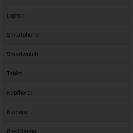
Laptop
Smartphone
Smartwatch
Tablet
Kopfhörer
Kamera
PlayStation