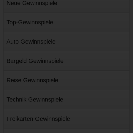
Neue Gewinnspiele
Top-Gewinnspiele
Auto Gewinnspiele
Bargeld Gewinnspiele
Reise Gewinnspiele
Technik Gewinnspiele
Freikarten Gewinnspiele