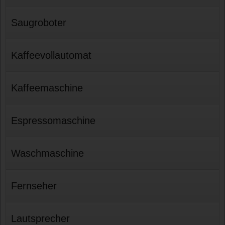
Saugroboter
Kaffeevollautomat
Kaffeemaschine
Espressomaschine
Waschmaschine
Fernseher
Lautsprecher