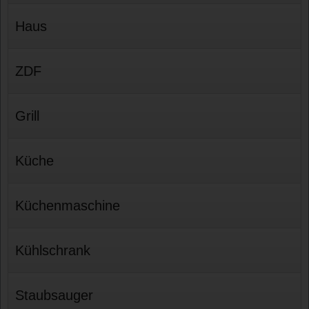
Haus
ZDF
Grill
Küche
Küchenmaschine
Kühlschrank
Staubsauger