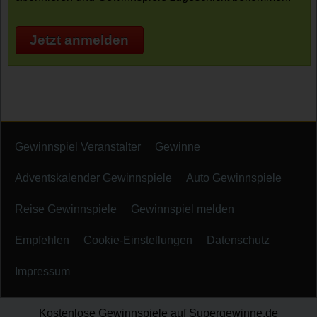
Jetzt anmelden
Gewinnspiel Veranstalter
Gewinne
Adventskalender Gewinnspiele
Auto Gewinnspiele
Reise Gewinnspiele
Gewinnspiel melden
Empfehlen
Cookie-Einstellungen
Datenschutz
Impressum
Kostenlose Gewinnspiele auf Supergewinne.de