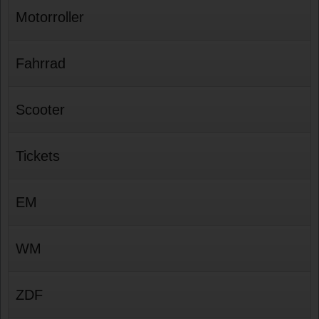
Motorroller
Fahrrad
Scooter
Tickets
EM
WM
ZDF