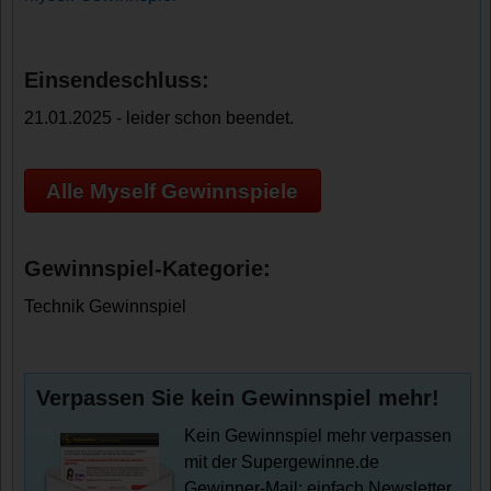
Einsendeschluss:
21.01.2025 - leider schon beendet.
Alle Myself Gewinnspiele
Gewinnspiel-Kategorie:
Technik Gewinnspiel
Verpassen Sie kein Gewinnspiel mehr!
Kein Gewinnspiel mehr verpassen
mit der Supergewinne.de
Gewinner-Mail: einfach Newsletter