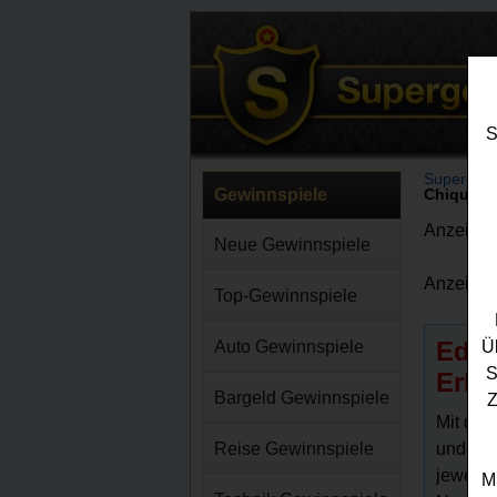
S
Supergew
Gewinnspiele
Chiquita 
Anzeige:
Neue Gewinnspiele
Anzeige:
Top-Gewinnspiele
Edek
Auto Gewinnspiele
Ü
S
Erle
Bargeld Gewinnspiele
Z
Mit di
Reise Gewinnspiele
und Chi
jeweils
M