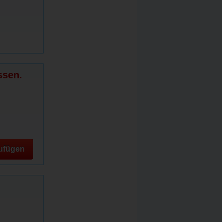
ssen.
ufügen