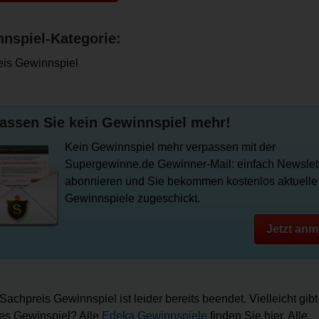
nspiel-Kategorie:
is Gewinnspiel
assen Sie kein Gewinnspiel mehr!
Kein Gewinnspiel mehr verpassen mit der
Supergewinne.de Gewinner-Mail: einfach Newslet
abonnieren und Sie bekommen kostenlos aktuelle
Gewinnspiele zugeschickt.
Jetzt anm
Sachpreis Gewinnspiel ist leider bereits beendet. Vielleicht gib
es Gewinspiel? Alle
Edeka Gewinnspiele
finden Sie hier. Alle