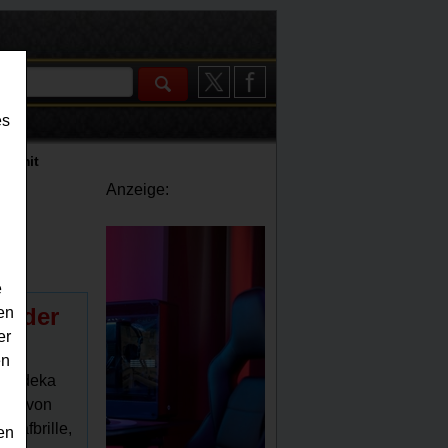
es
 - mit
Anzeige:
e
t oder
en
er
en
n. Edeka
ert von
hlafbrille,
en