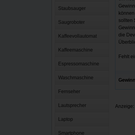
Gewinns
Staubsauger
können 
sollten
Saugroboter
Gewinns
die Dev
Kaffeevollautomat
Überbli
Kaffeemaschine
Fehlt e
Espressomaschine
Waschmaschine
Gewinn
Fernseher
Lautsprecher
Anzeige:
Laptop
Smartphone