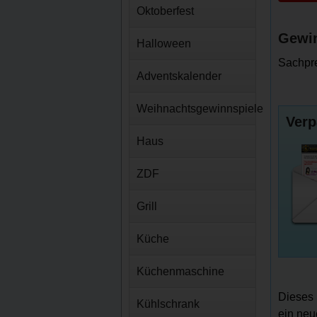
Oktoberfest
Gewin
Halloween
Sachpre
Adventskalender
Weihnachtsgewinnspiele
Verp
Haus
ZDF
Grill
Küche
Küchenmaschine
Dieses 
Kühlschrank
ein neu