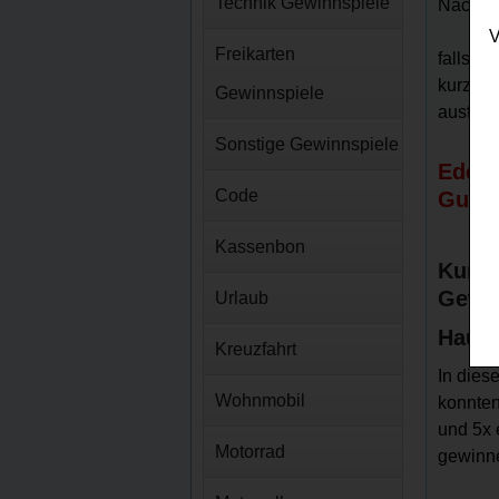
Technik Gewinnspiele
Nackenk
V
Freikarten
falls S
kurz di
Gewinnspiele
ausfüll
Sonstige Gewinnspiele
Edeka
Code
Gutsc
Kassenbon
Kurz-
Gewin
Urlaub
Haupt
Kreuzfahrt
In dies
Wohnmobil
konnten
und 5x 
Motorrad
gewinn