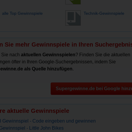
alle Top Gewinnspiele
Technik-Gewinnspiele
n Sie mehr Gewinnspiele in Ihren Suchergebni
 Sie nach
aktuellen Gewinnspielen
? Finden Sie die aktuellen
ngen öfter in Ihren Google-Suchergebnissen, indem Sie
ewinne.de als Quelle hinzufügen
.
Supergewinne.de bei Google hinz
re aktuelle Gewinnspiele
l Gewinnspiel - Code eingeben und gewinnen
Gewinnspiel - Little John Bikes