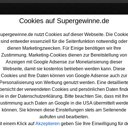
Cookies auf Supergewinne.de
upergewinne.de nutzt Cookies auf dieser Webseite. Die Cooki
sind entweder essenziell für die Seitenfunktion notwendig oder
inne.de
>
Gewinnspiele
>
Sonstige Gewinnspiele
>
Edeka Gewinnspiel
dienen Marketingzwecken. Für Einige benötigen wir Ihre
Travel-Set oder Erlebnis-Gutschein gewinnen
Zustimmung. Marketing-Cookies dienen zur Bereitstellung von
Anzeigen mit Google Adsense zur Monetarisierung dieser
Webseite, damit sie kostenlos betrieben werden kann. Diese
Cookies und Ihre Daten können von Google Adsense auch zur
Personalisierung von Werbung genutzt werden. Eine detailliert
a Gewinnspiel - mit Chiquita Travel-Se
bersicht der verwendeten Cookies und persönlichen Daten find
ie in der Datenschutzerklärung. Bitte beachten Sie, dass mit Ihr
bnis-Gutschein gewinnen
ustimmung auch Daten an Google in die USA übermittelt werd
esem kostenlosen Edeka Gewinnspiel kann der Sommer komme
können. Sie können diese Einstellungen stets am Seitenende
quita verlosen als Hauptgewinne fünf
Erlebnis
Gutscheine im W
aufrufen und bearbeiten.
 400 Euro Zusätzlich warten 55 coole Sommer Travel-Sets mit Sc
it einem Klick auf
Akzeptieren
geben Sie Ihre Einwilligung für d