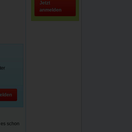
Jetzt
anmelden
ter
elden
t es schon