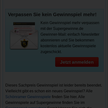
Verpassen Sie kein Gewinnspiel mehr!
Kein Gewinnspiel mehr verpassen
mit der Supergewinne.de
Gewinner-Mail: einfach Newsletter
abonnieren und Sie bekommen
kostenlos aktuelle Gewinnspiele
zugeschickt.
Jetzt anmelden
Dieses Sachpreis Gewinnspiel ist leider bereits beendet.
Vielleicht gibt es schon ein neues Gewinspiel? Alle
Schönramer Gewinnspiele
finden Sie hier. Alle
Gewinnspiele auf Supergewinne finden Sie im