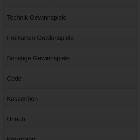
Technik Gewinnspiele
Freikarten Gewinnspiele
Sonstige Gewinnspiele
Code
Kassenbon
Urlaub
Kreuzfahrt