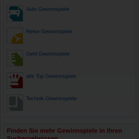
Auto Gewinnspiele
Reise Gewinnspiele
Geld Gewinnspiele
alle Top Gewinnspiele
Technik-Gewinnspiele
Finden Sie mehr Gewinnspiele in Ihren
Suchergebnissen.