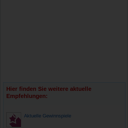
Hier finden Sie weitere aktuelle
Empfehlungen:
Aktuelle Gewinnspiele