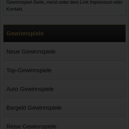
Gewinnspiel-Seite, meist unter dem Link Impressum oder
Kontakt.
Gewinnspiele
Neue Gewinnspiele
Top-Gewinnspiele
Auto Gewinnspiele
Bargeld Gewinnspiele
Reise Gewinnspiele