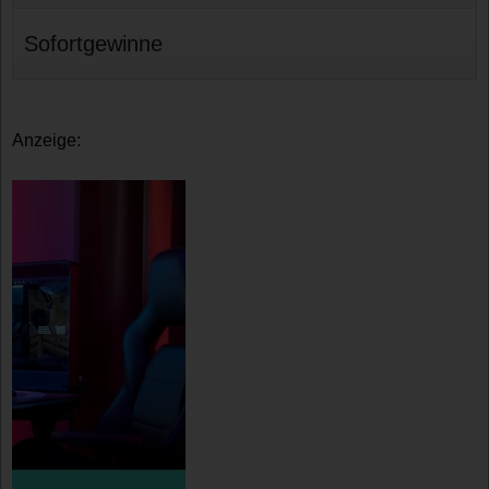
Sofortgewinne
Anzeige: