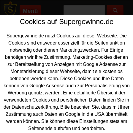
Menü
Cookies auf Supergewinne.de
Supergewinne.de
>
Gewinnspiele
>
Sonstige Gewinnspiele
>
Hoffmann Germany Gewinnspiel - tolle Sachpreise und Topf-
Set gewinnen
Supergewinne.de nutzt Cookies auf dieser Webseite. Die
Anzeige:
Cookies sind entweder essenziell für die Seitenfunktion
notwendig oder dienen Marketingzwecken. Für Einige
Anzeige:
benötigen wir Ihre Zustimmung. Marketing-Cookies dienen
zur Bereitstellung von Anzeigen mit Google Adsense zur
Monetarisierung dieser Webseite, damit sie kostenlos
Hoffmann Germany Gewinnspiel -
betrieben werden kann. Diese Cookies und Ihre Daten
tolle Sachpreise und Topf-Set
können von Google Adsense auch zur Personalisierung von
gewinnen
Werbung genutzt werden. Eine detaillierte Übersicht der
verwendeten Cookies und persönlichen Daten finden Sie in
Ein kostenloses Hoffmann Germany Gewinnspiel für alle
der Datenschutzerklärung. Bitte beachten Sie, dass mit Ihrer
Fußball-Fans unter den Gewinnern. Bei dem WM
Zustimmung auch Daten an Google in die USA übermittelt
Gewinnspiel verlost Hoffmann Germany als
werden können. Sie können diese Einstellungen stets am
Hauptgewinn ein schönes
Topf-Set
im wert von ca. 500
Seitenende aufrufen und bearbeiten.
Euro. Weiterhin warten ein 250 Euro Einkaufsgutschein,