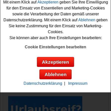
Mit einem Klick auf
Akzeptieren
geben Sie Ihre Einwilligung
ein hochwertiges Messer, ein Set Küchenhelfer und ein
für den Einsatz von Essentiellen und Marketing-Cookies
tolles Trikot auf glückliche Gewinner.
sowie die Verarbeitung der Daten gemäß unserer
Datenschutzerklärung. Mit einem Klick auf
Ablehnen
geben
Falls Sie an dem WM Gewinnspiel von Hoffmann
Sie keine Zustimmung für den Einsatz von Marketing-
Germany kostenlos teilnehmen möchten, müssen Sie
Cookies.
den Newsletter abonnieren. Vielleicht haben Sie ja Glück
Sie können aber auch Ihre Einstellungen bearbeiten:
und können einen der schönen
Sachpreise gewinnen
?
Viel Erfolg!
Cookie Einstellungen bearbeiten
Hoffmann Germany verlost ein Topf-Set,
Akzeptieren
einen Gutschein, ein Messer, tolle
Küchenhelfer und ein Trikot
Ablehnen
Anzeige:
Datenschutzerklärung
|
Impressum