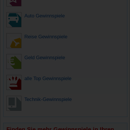
Auto Gewinnspiele
Reise Gewinnspiele
Geld Gewinnspiele
alle Top Gewinnspiele
Technik-Gewinnspiele
Finden Sie mehr Gewinnspiele in Ihren