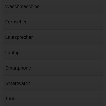
Waschmaschine
Fernseher
Lautsprecher
Laptop
Smartphone
Smartwatch
Tablet