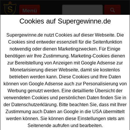
Menü
Cookies auf Supergewinne.de
Supergewinne.de
>
Gewinnspiele
>
Sonstige Gewinnspiele
>
Brauerei Wittmann Gewinnspiel - Tischkicker gewinnen
Supergewinne.de nutzt Cookies auf dieser Webseite. Die
Anzeige:
Cookies sind entweder essenziell für die Seitenfunktion
notwendig oder dienen Marketingzwecken. Für Einige
Anzeige:
benötigen wir Ihre Zustimmung. Marketing-Cookies dienen
zur Bereitstellung von Anzeigen mit Google Adsense zur
Brauerei Wittmann Gewinnspiel -
Monetarisierung dieser Webseite, damit sie kostenlos
Tischkicker gewinnen
betrieben werden kann. Diese Cookies und Ihre Daten
können von Google Adsense auch zur Personalisierung von
Ein tolles Brauerei Wittmann Gewinnspiel für alle
Werbung genutzt werden. Eine detaillierte Übersicht der
Gewinner, die gern einen
Tischkicker gewinnen
möchten.
verwendeten Cookies und persönlichen Daten finden Sie in
Bei dem Kronkorken Gewinnspiel der Brauerei Wittmann
der Datenschutzerklärung. Bitte beachten Sie, dass mit Ihrer
können Sie einen exklusiven Wittmann Tischkicker
Zustimmung auch Daten an Google in die USA übermittelt
gewinnen. Falls Sie sich die schöne Gewinnchance
werden können. Sie können diese Einstellungen stets am
sichern möchten, müssen Sie im Aktionszeitraum vier
Seitenende aufrufen und bearbeiten.
verschiedene Fußball-Motive in den Kronkorken der