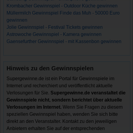
Krombacher Gewinnspiel - Outdoor Küche gewinnen
Müllermilch Gewinnspiel Finde das Muh - 50000 Euro
gewinnen
Jolie Gewinnspiel - Festival Tickets gewinnen
Astrowoche Gewinnspiel - Kamera gewinnen
Gaensefurther Gewinnspiel - mit Kassenbon gewinnen
Hinweis zu den Gewinnspielen
Supergewinne.de ist ein Portal für Gewinnspiele im
Internet und recherchiert und veröffentlicht aktuelle
Verlosungen für Sie.
Supergewinne.de veranstaltet die
Gewinnspiele nicht, sondern berichtet über aktuelle
Verlosungen im Internet.
Wenn Sie Fragen zu diesem
speziellen Gewinnspiel haben, wenden Sie sich bitte
direkt an den Veranstalter. Kontakt zu den jeweiligen
Anbietern erhalten Sie auf der entsprechenden