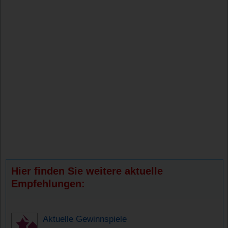
Hier finden Sie weitere aktuelle
Empfehlungen:
Aktuelle Gewinnspiele