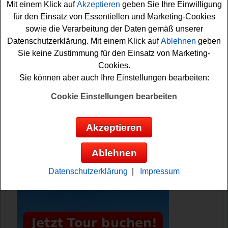
Mit einem Klick auf
Akzeptieren
geben Sie Ihre Einwilligung
Wittmann Biere sammeln, auf die Teilnahmekarte
für den Einsatz von Essentiellen und Marketing-Cookies
aufkleben und zusammen mit der Teilnahmekarte in die
sowie die Verarbeitung der Daten gemäß unserer
Losbox eines teilnehmenden Getränkehändlers werfen.
Datenschutzerklärung. Mit einem Klick auf
Ablehnen
geben
Vielleicht haben Sie ja Glück und können den tollen
Sie keine Zustimmung für den Einsatz von Marketing-
Kickertisch gewinnen
? Viel Erfolg!
Cookies.
Sie können aber auch Ihre Einstellungen bearbeiten:
Brauerei Wittmann verlost einen
exklusiven Tischkicker
Cookie Einstellungen bearbeiten
Anzeige:
Akzeptieren
Ablehnen
Datenschutzerklärung
|
Impressum