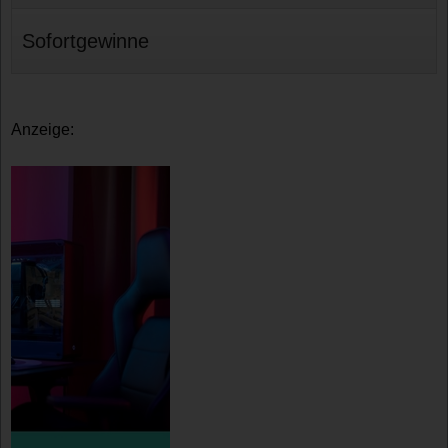
Sofortgewinne
Anzeige: