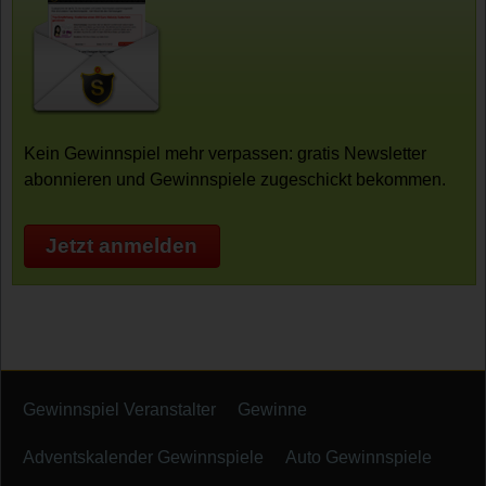
Kein Gewinnspiel mehr verpassen: gratis Newsletter
abonnieren und Gewinnspiele zugeschickt bekommen.
Jetzt anmelden
Gewinnspiel Veranstalter
Gewinne
Adventskalender Gewinnspiele
Auto Gewinnspiele