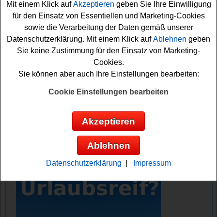
Garten Gewinnspiel kostenlos teilnehmen möchten,
Mit einem Klick auf
Akzeptieren
geben Sie Ihre Einwilligung
müssen Sie die Kreuzworträtsel Lösung im aktuellen Heft
für den Einsatz von Essentiellen und Marketing-Cookies
herausfinden und können dann das Formular ausfüllen.
sowie die Verarbeitung der Daten gemäß unserer
Alternativ können Sie an dem Mein schöner Garten
Datenschutzerklärung. Mit einem Klick auf
Ablehnen
geben
Gewinnspiel auch per Postkarte teilnehmen. Vielleicht
Sie keine Zustimmung für den Einsatz von Marketing-
haben Sie ja Glück und können ein tolles
Produktset
Cookies.
gewinnen
? Viel Erfolg bei der Teilnahme!
Sie können aber auch Ihre Einstellungen bearbeiten:
Cookie Einstellungen bearbeiten
Mein schöner Garten verlost 15x ein
Compo Rasenpflege Produktset
Akzeptieren
Anzeige:
Ablehnen
Datenschutzerklärung
|
Impressum