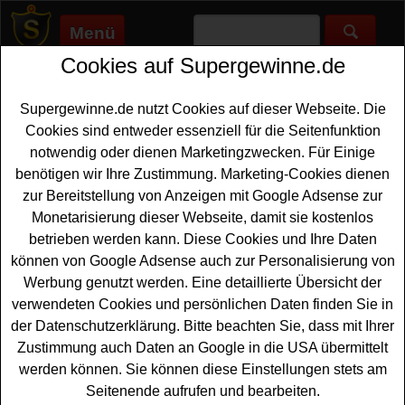
Menü
Cookies auf Supergewinne.de
Supergewinne.de
>
Gewinnspiele
>
Sonstige Gewinnspiele
>
Mein
schöner Garten Gewinnspiel - Rasenpflege Produktset
gewinnen
Supergewinne.de nutzt Cookies auf dieser Webseite. Die
Anzeige:
Cookies sind entweder essenziell für die Seitenfunktion
notwendig oder dienen Marketingzwecken. Für Einige
Anzeige:
benötigen wir Ihre Zustimmung. Marketing-Cookies dienen
zur Bereitstellung von Anzeigen mit Google Adsense zur
Monetarisierung dieser Webseite, damit sie kostenlos
Mein schöner Garten Gewinnspiel -
betrieben werden kann. Diese Cookies und Ihre Daten
Rasenpflege Produktset gewinnen
können von Google Adsense auch zur Personalisierung von
Mit diesem Mein schöner
Garten
Kreuzworträtsel
Werbung genutzt werden. Eine detaillierte Übersicht der
Gewinnspiel kann der Frühling beginnen. Mein schöner
verwendeten Cookies und persönlichen Daten finden Sie in
Garten verlost 15 Comp Rasenpflege Produktsets mit Bio
der Datenschutzerklärung. Bitte beachten Sie, dass mit Ihrer
Erde sowie Rasendünger und Bodenschutz Pellets. Mit
Zustimmung auch Daten an Google in die USA übermittelt
etwas Glück können Sie ein solches Rasenpflege
werden können. Sie können diese Einstellungen stets am
Produktpaket gewinnen
. Falls Sie an dem Mein schöner
Seitenende aufrufen und bearbeiten.