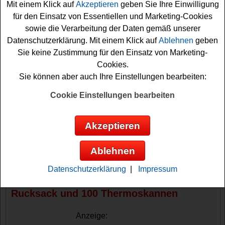
Mit einem Klick auf
Akzeptieren
geben Sie Ihre Einwilligung
Rucksack und 100 Thermoskannen auf glückliche
für den Einsatz von Essentiellen und Marketing-Cookies
Gewinner.
sowie die Verarbeitung der Daten gemäß unserer
Datenschutzerklärung. Mit einem Klick auf
Ablehnen
geben
Falls Sie an dem Clausthaler Gewinnspiel teilnehmen
Sie keine Zustimmung für den Einsatz von Marketing-
möchten, müssen Sie einen Kassenbon einsenden.
Cookies.
Dafür müssen Sie im Aktionszeitraum ein teilnehmendes
Sie können aber auch Ihre Einstellungen bearbeiten:
Clausthaler Sixpack kaufen (Clausthaler Original,
Clausthaler Extraherb, Clausthaler Naturtrüb oder
Cookie Einstellungen bearbeiten
Clausthaler Radler) und auf clausthaler.de den
Kassenbon hochladen. Bitte beachten Sie die genauen
Akzeptieren
Bedingungen. Machen Sie mit und versuchen Sie Ihr
Glück bei diesem tollen Clausthaler Gewinnspiel!
Ablehnen
Clausthaler verlost 5x ein Zelt, 15x einen
Datenschutzerklärung
|
Impressum
Schlafsack, 50 Pullover, 60x einen
Rucksack und 100 Thermoskannen
Anzeige: