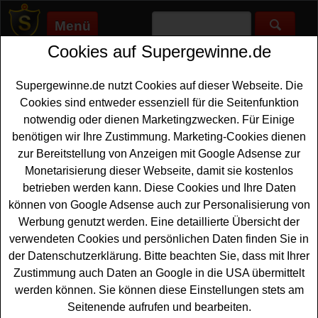
Menü
Cookies auf Supergewinne.de
Supergewinne.de
>
Gewinnspiele
>
Sonstige Gewinnspiele
>
Clausthaler Gewinnspiel - mit Kassenbon gewinnen
Supergewinne.de nutzt Cookies auf dieser Webseite. Die
Anzeige:
Cookies sind entweder essenziell für die Seitenfunktion
notwendig oder dienen Marketingzwecken. Für Einige
Anzeige:
benötigen wir Ihre Zustimmung. Marketing-Cookies dienen
zur Bereitstellung von Anzeigen mit Google Adsense zur
Clausthaler Gewinnspiel - mit
Monetarisierung dieser Webseite, damit sie kostenlos
Kassenbon gewinnen
betrieben werden kann. Diese Cookies und Ihre Daten
können von Google Adsense auch zur Personalisierung von
Ein tolles Clausthaler Gewinnspiel mit Kassenbon für
Werbung genutzt werden. Eine detaillierte Übersicht der
alle Outdoor-Fans unter den Gewinnern. Clausthaler
verwendeten Cookies und persönlichen Daten finden Sie in
verlost bei diesem Kassenbon Gewinnspiel
der Datenschutzerklärung. Bitte beachten Sie, dass mit Ihrer
hochwertiges Outdoor-Zubehör von Jack Wolfskin. Zu
Zustimmung auch Daten an Google in die USA übermittelt
gewinnen gibt es fünfmal ein Grand Illusion IV
Zelt
und
werden können. Sie können diese Einstellungen stets am
15x einen komfortablen Schlafsack als Highlights.
Seitenende aufrufen und bearbeiten.
Weiterhin warten 50 Pullover sowie 60x ein robuster