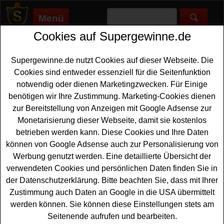
Menü
Cookies auf Supergewinne.de
Supergewinne.de
>
Gewinnspiele
>
Sonstige Gewinnspiele
>
Alpin
Gewinnspiel - Skibrille und Helm gewinnen
Supergewinne.de nutzt Cookies auf dieser Webseite. Die
Anzeige:
Cookies sind entweder essenziell für die Seitenfunktion
notwendig oder dienen Marketingzwecken. Für Einige
Anzeige:
benötigen wir Ihre Zustimmung. Marketing-Cookies dienen
zur Bereitstellung von Anzeigen mit Google Adsense zur
Alpin Gewinnspiel - Skibrille und
Monetarisierung dieser Webseite, damit sie kostenlos
Helm gewinnen
betrieben werden kann. Diese Cookies und Ihre Daten
können von Google Adsense auch zur Personalisierung von
Wer gern eine hochwertige
Skibrille
und einen Helm
Werbung genutzt werden. Eine detaillierte Übersicht der
gewinnen möchte, sollte bei diesem kostenlosen Alpin
verwendeten Cookies und persönlichen Daten finden Sie in
Gewinnspiel mitmachen. Verlost wird ein Set, bestehend
der Datenschutzerklärung. Bitte beachten Sie, dass mit Ihrer
aus einer Four Pro L HD Arc´teryx Edition Skibrille und
Zustimmung auch Daten an Google in die USA übermittelt
einem Revent GT AMID Skihelm. Mit etwas Glück
werden können. Sie können diese Einstellungen stets am
können Sie die coole Skibrille und den
Helm gewinnen
.
Seitenende aufrufen und bearbeiten.