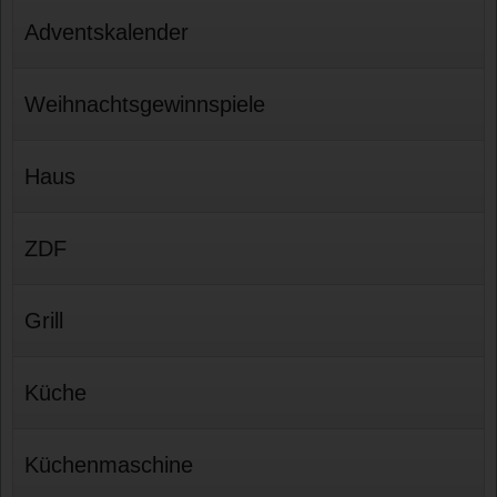
Adventskalender
Weihnachtsgewinnspiele
Haus
ZDF
Grill
Küche
Küchenmaschine