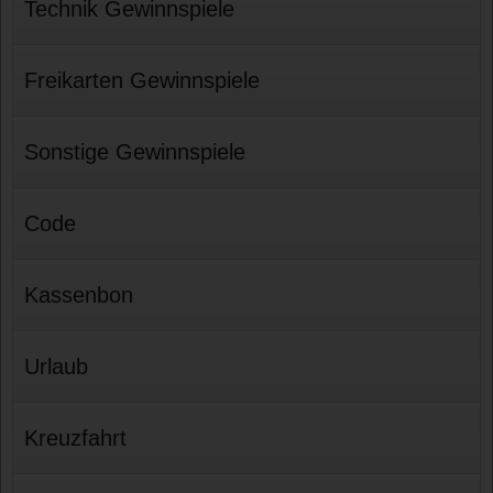
Technik Gewinnspiele
Freikarten Gewinnspiele
Sonstige Gewinnspiele
Code
Kassenbon
Urlaub
Kreuzfahrt