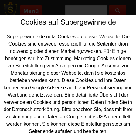
Menü
Cookies auf Supergewinne.de
Supergewinne.de
>
Gewinnspiele
>
Sonstige Gewinnspiele
>
Mio
Mio Gewinnspiel - tolle Produktpakete gewinnen
Supergewinne.de nutzt Cookies auf dieser Webseite. Die
Anzeige:
Cookies sind entweder essenziell für die Seitenfunktion
notwendig oder dienen Marketingzwecken. Für Einige
Anzeige:
benötigen wir Ihre Zustimmung. Marketing-Cookies dienen
zur Bereitstellung von Anzeigen mit Google Adsense zur
Mio Mio Gewinnspiel - tolle
Monetarisierung dieser Webseite, damit sie kostenlos
Produktpakete gewinnen
betrieben werden kann. Diese Cookies und Ihre Daten
können von Google Adsense auch zur Personalisierung von
Ein kostenloses Mio Mio Gewinnspiel für alle Gewinner,
Werbung genutzt werden. Eine detaillierte Übersicht der
die gern ein tolles
Produktpaket gewinnen
möchten. Mio
verwendeten Cookies und persönlichen Daten finden Sie in
Mio Mate verlost insgesamt zehn schöne Produktpakete
der Datenschutzerklärung. Bitte beachten Sie, dass mit Ihrer
mit jeweils einer Mio Mio Mütze, einem KoRo Jutebeutel,
Zustimmung auch Daten an Google in die USA übermittelt
leckeren KoRo Riegeln sowie fünf Flaschen Mio Mio
werden können. Sie können diese Einstellungen stets am
Mate Ginger Zero. Mit etwas Glück können Sie ein
Seitenende aufrufen und bearbeiten.
solches Produktpaket gewinnen.