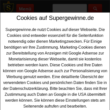
Menü
Cookies auf Supergewinne.de
Supergewinne.de
>
Gewinnspiele
>
Sonstige Gewinnspiele
>
Barnhouse Gewinnspiel - Low Sugar Produktset gewinnen
Supergewinne.de nutzt Cookies auf dieser Webseite. Die
Anzeige:
Cookies sind entweder essenziell für die Seitenfunktion
notwendig oder dienen Marketingzwecken. Für Einige
Anzeige:
benötigen wir Ihre Zustimmung. Marketing-Cookies dienen
zur Bereitstellung von Anzeigen mit Google Adsense zur
Barnhouse Gewinnspiel - Low
Monetarisierung dieser Webseite, damit sie kostenlos
Sugar Produktset gewinnen
betrieben werden kann. Diese Cookies und Ihre Daten
können von Google Adsense auch zur Personalisierung von
Ein kostenloses Barnhouse Gewinnspiel für alle
Werbung genutzt werden. Eine detaillierte Übersicht der
Gewinner, die gern ein leckeres
Produktset gewinnen
verwendeten Cookies und persönlichen Daten finden Sie in
möchten. Barnhouse verlost 50 Krunchy Low Sugar
der Datenschutzerklärung. Bitte beachten Sie, dass mit Ihrer
Produktpakete - und mit etwas Glück können Sie ein
Zustimmung auch Daten an Google in die USA übermittelt
solches Produktset gewinnen. Falls Sie bei dem
werden können. Sie können diese Einstellungen stets am
Barnhouse Gewinnspiel kostenlos mitmachen möchten,
Seitenende aufrufen und bearbeiten.
müssen Sie kurz das kleine Formular ausfüllen und