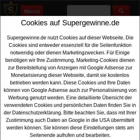
Menü
Cookies auf Supergewinne.de
Supergewinne.de
>
Gewinnspiele
>
Sonstige Gewinnspiele
>
Lecker.de Gewinnspiel - FitX Jahresmitgliedschaft gewinnen
Supergewinne.de nutzt Cookies auf dieser Webseite. Die
Anzeige:
Cookies sind entweder essenziell für die Seitenfunktion
notwendig oder dienen Marketingzwecken. Für Einige
Anzeige:
benötigen wir Ihre Zustimmung. Marketing-Cookies dienen
zur Bereitstellung von Anzeigen mit Google Adsense zur
Lecker.de Gewinnspiel - FitX
Monetarisierung dieser Webseite, damit sie kostenlos
Jahresmitgliedschaft gewinnen
betrieben werden kann. Diese Cookies und Ihre Daten
können von Google Adsense auch zur Personalisierung von
Ein kostenloses LEcker.de für alle sportlichen Gewinner
Werbung genutzt werden. Eine detaillierte Übersicht der
und solche, die es werden wollen. Lecker.de verlost
verwendeten Cookies und persönlichen Daten finden Sie in
dreimal eine FitX Jahresmitgliedschaft - und mit etwas
der Datenschutzerklärung. Bitte beachten Sie, dass mit Ihrer
Glück können Sie eine solche
Mitgliedschaft gewinnen
.
Zustimmung auch Daten an Google in die USA übermittelt
Falls Sie an der Verlosung gratis teilnehmen möchten,
werden können. Sie können diese Einstellungen stets am
müssen Sie nur kurz das kleine Formular ausfüllen.
Seitenende aufrufen und bearbeiten.
Denn nur so können Sie sich die tolle Gewinnchance