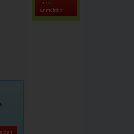
Jetzt
anmelden
ter
elden