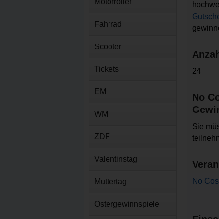
Motorroller
hochwe
Gutsch
Fahrrad
gewinn
Scooter
Anzah
Tickets
24
EM
No C
Gewin
WM
Sie mü
ZDF
teilneh
Valentinstag
Veran
No Cos
Muttertag
Ostergewinnspiele