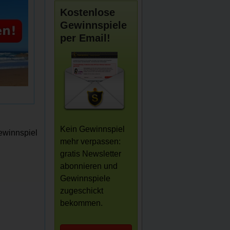
Kostenlose
Gewinnspiele
per Email!
Kein Gewinnspiel
ewinnspiel
mehr verpassen:
gratis Newsletter
abonnieren und
Gewinnspiele
zugeschickt
bekommen.