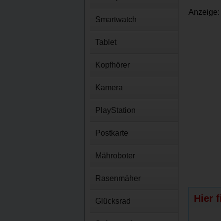
Anzeige:
Smartwatch
Tablet
Kopfhörer
Kamera
PlayStation
Postkarte
Mähroboter
Rasenmäher
Hier 
Glücksrad