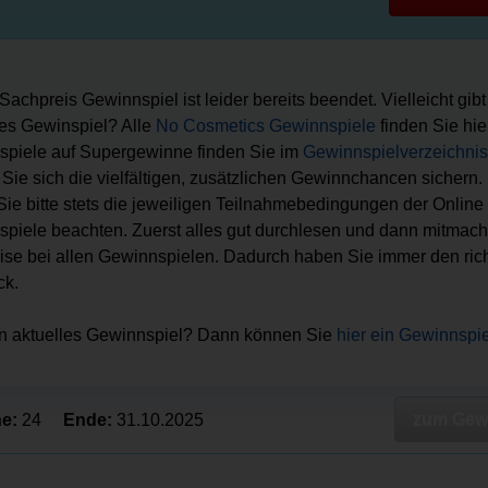
Sachpreis Gewinnspiel ist leider bereits beendet. Vielleicht gib
es Gewinspiel? Alle
No Cosmetics Gewinnspiele
finden Sie hier
piele auf Supergewinne finden Sie im
Gewinnspielverzeichnis
Sie sich die vielfältigen, zusätzlichen Gewinnchancen sichern.
 Sie bitte stets die jeweiligen Teilnahmebedingungen der Online
piele beachten. Zuerst alles gut durchlesen und dann mitmach
ise bei allen Gewinnspielen. Dadurch haben Sie immer den ric
ck.
in aktuelles Gewinnspiel? Dann können Sie
hier ein Gewinnspi
zum Gewi
e:
24
Ende:
31.10.2025