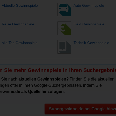
Aktuelle Gewinnspiele
Auto Gewinnspiele
Reise Gewinnspiele
Geld Gewinnspiele
alle Top Gewinnspiele
Technik-Gewinnspiele
n Sie mehr Gewinnspiele in Ihren Suchergebni
 Sie nach
aktuellen Gewinnspielen
? Finden Sie die aktuellen
ngen öfter in Ihren Google-Suchergebnissen, indem Sie
ewinne.de als Quelle hinzufügen
.
Supergewinne.de bei Google hinz