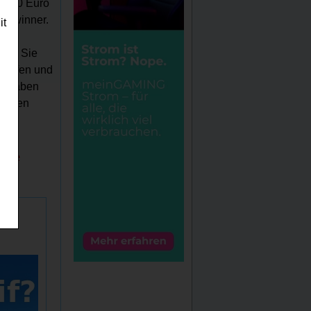
je 50 Euro
 Gewinner.
it
sen Sie
kaufen und
ht haben
tollen
rie