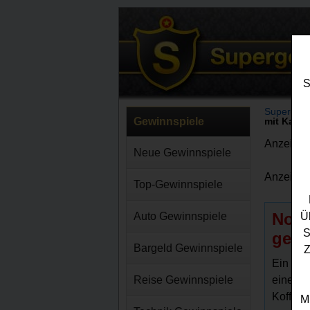
S
Supergew
Gewinnspiele
mit Kass
Anzeige:
Neue Gewinnspiele
Anzeige:
Top-Gewinnspiele
No C
Auto Gewinnspiele
Ü
S
gew
Bargeld Gewinnspiele
Z
Ein tol
Reise Gewinnspiele
einen 
Koffer 
M