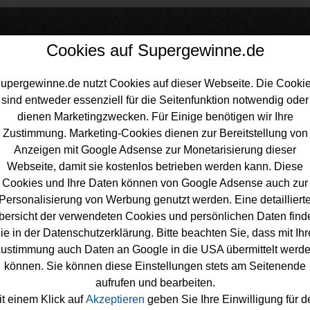
Cookies auf Supergewinne.de
upergewinne.de nutzt Cookies auf dieser Webseite. Die Cooki
sind entweder essenziell für die Seitenfunktion notwendig oder
inne.de
>
Gewinnspiele
>
Sonstige Gewinnspiele
>
No Cosmetics Gew
dienen Marketingzwecken. Für Einige benötigen wir Ihre
enbon gewinnen
Zustimmung. Marketing-Cookies dienen zur Bereitstellung von
Anzeigen mit Google Adsense zur Monetarisierung dieser
Webseite, damit sie kostenlos betrieben werden kann. Diese
Cookies und Ihre Daten können von Google Adsense auch zur
Personalisierung von Werbung genutzt werden. Eine detailliert
osmetics Gewinnspiel - mit Kassenbon
bersicht der verwendeten Cookies und persönlichen Daten find
ie in der Datenschutzerklärung. Bitte beachten Sie, dass mit Ihr
innen
ustimmung auch Daten an Google in die USA übermittelt werd
les No Cosmetics Gewinnspiel mit Kassenbon für alle Gewinner,
können. Sie können diese Einstellungen stets am Seitenende
coolen
Trolley gewinnen
möchten. No Cosmetics verlost vier Ri
aufrufen und bearbeiten.
im Wert von je 1180 Euro. Mit etwas Glück können Sie einen sol
it einem Klick auf
Akzeptieren
geben Sie Ihre Einwilligung für d