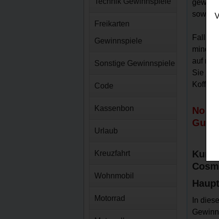
Technik Gewinnspiele
gewinne
sowie R
V
Freikarten
Falls S
Gewinnspiele
mindest
auf no-
Sonstige Gewinnspiele
Sie ja 
Koffer 
Code
Kassenbon
No Co
Gutsc
Urlaub
Kurz-
Kreuzfahrt
Cosme
Wohnmobil
Haupt
Motorrad
In die
Gewinns