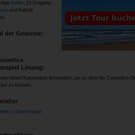
rtige
Koffer
, 20 Drogerie
eine
und Rabatt
en.
l der Gewinne:
osmetics
nspiel Lösung:
ssen einen Kassenbon einsenden, um an dem No Cosmetics G
men zu können.
stalter
metics Gewinnspiel