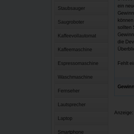
ein neu
Staubsauger
Gewinns
können 
Saugroboter
sollten
Gewinns
Kaffeevollautomat
die Dev
Überbli
Kaffeemaschine
Espressomaschine
Fehlt e
Waschmaschine
Gewinn
Fernseher
Lautsprecher
Anzeige:
Laptop
Smartphone