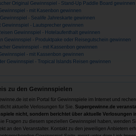
scher Original Gewinnspiel - Stand-Up Paddle Board gewinnen
Gewinnspiel - mit Kasenbon gewinnen
Gewinnspiel - Sealife Jahreskarte gewinnen
st Gewinnspiel - Lautsprecher gewinnen
isen Gewinnspiel - Hotelaufenthalt gewinnen
n Gewinnspiel - Produktpake oder Reisegutschein gewinnen
acher Gewinnspiel - mit Kassenbon gewinnen
ewinnspiel - mit Kassenbon gewinnen
er Gewinnspiel - Tropical Islands Reisen gewinnen
is zu den Gewinnspielen
winne.de ist ein Portal für Gewinnspiele im Internet und recher
tlicht aktuelle Verlosungen für Sie.
Supergewinne.de veranstal
piele nicht, sondern berichtet über aktuelle Verlosungen im
e Fragen zu diesem speziellen Gewinnspiel haben, wenden Si
irekt an den Veranstalter. Kontakt zu den jeweiligen Anbietern er
 entsprechenden Gewinnspiel-Seite, meist unter dem Link Impr