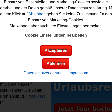
n und Ihr Zuhause erstrahlt im Handumdrehen in neuem Glanz.
Einsatz von Essentiellen und Marketing-Cookies sowie die
erarbeitung der Daten gemäß unserer Datenschutzerklärung. M
ie an dem Gewinnspiel das Donna-Magazins gratis teilnehmen
einem Klick auf
Ablehnen
geben Sie keine Zustimmung für den
Sie nur flink das kleine Puzzle-Spiel lösen und können danac
Einsatz von Marketing-Cookies.
r ausfüllen. viel Spaß bei der Teilnahme!
Sie können aber auch Ihre Einstellungen bearbeiten:
Cookie Einstellungen bearbeiten
 Magazin verlost 5x ein Leifheit Frühjahrsputz
ktset
Akzeptieren
Anzeige:
Infos zum Donna
Ablehnen
in Gewinnspiel
Datenschutzerklärung
|
Impressum
gewinne:
sem Donna Magazin
piel konnten Sie 5x ein
t Frühjahrsputz
Produktset
en.