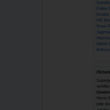
Durstlö
Pattex 
Knabbi 
Hifi Te
Rewe Re
Sagrota
Alpirsb
M&Ms G
Böklund
Hinwe
Superge
veröffen
Gewinns
Wenn Si
bitte d
auf der