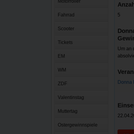
Motorroller
Anzah
Fahrrad
5
Scooter
Donn
Gewin
Tickets
Um an d
absolvi
EM
WM
Veran
Donna 
ZDF
Valentinstag
Einse
Muttertag
22.04.2
Ostergewinnspiele