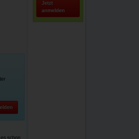
Jetzt
anmelden
ter
elden
t es schon