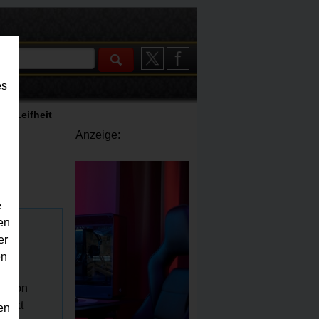
es
 - Leifheit
Anzeige:
e
en
er
en
ts von
rfekt
en