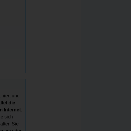
chiert und
tet die
 Internet.
e sich
halten Sie
essum oder