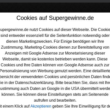
Cookies auf Supergewinne.de
upergewinne.de nutzt Cookies auf dieser Webseite. Die Cooki
sind entweder essenziell für die Seitenfunktion notwendig oder
inne.de
>
Gewinnspiele
>
Sonstige Gewinnspiele
>
Donna Gewinnspiel
dienen Marketingzwecken. Für Einige benötigen wir Ihre
sputz Produktset gewinnen
Zustimmung. Marketing-Cookies dienen zur Bereitstellung von
Anzeigen mit Google Adsense zur Monetarisierung dieser
Webseite, damit sie kostenlos betrieben werden kann. Diese
Cookies und Ihre Daten können von Google Adsense auch zur
Personalisierung von Werbung genutzt werden. Eine detailliert
a Gewinnspiel - Leifheit Frühjahrsputz
bersicht der verwendeten Cookies und persönlichen Daten find
ie in der Datenschutzerklärung. Bitte beachten Sie, dass mit Ihr
uktset gewinnen
ustimmung auch Daten an Google in die USA übermittelt werd
sem kostenlosen Donna Gewinnspiel werden Sie bereit für den
können. Sie können diese Einstellungen stets am Seitenende
rsputz. Donna verlost gleich fünf hochwertige Frühjahrsputz-Se
aufrufen und bearbeiten.
t. Mit dem tollen Reinigungs-Set wird der Frühjahrsputz sicher pe
it einem Klick auf
Akzeptieren
geben Sie Ihre Einwilligung für d