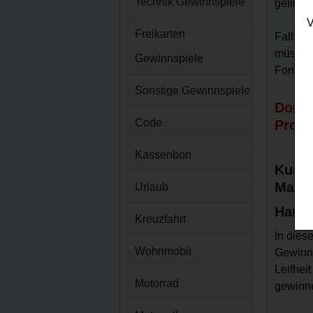
Technik Gewinnspiele
gelinge
V
Freikarten
Falls S
müssen 
Gewinnspiele
Formula
Sonstige Gewinnspiele
Donna
Code
Produ
Kassenbon
Kurz-
Magaz
Urlaub
Haupt
Kreuzfahrt
In die
Wohnmobil
Gewinns
Leifhei
Motorrad
gewinn