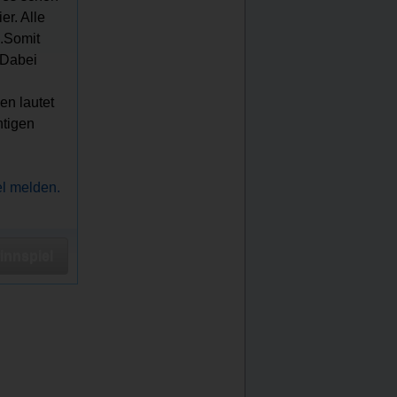
er. Alle
.Somit
 Dabei
en lautet
htigen
el melden.
nnspiel