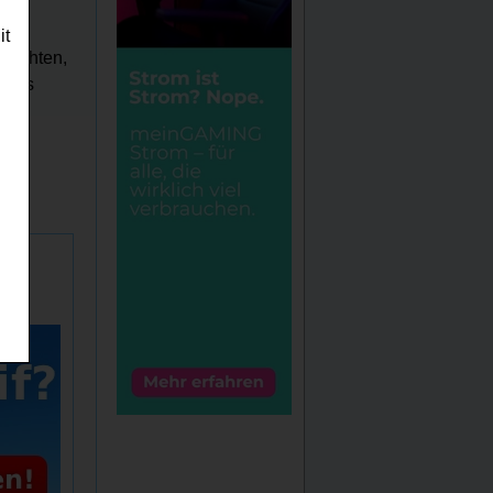
it
 möchten,
h das