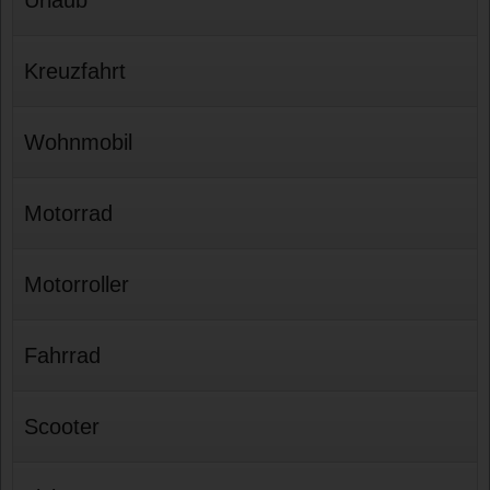
Kreuzfahrt
Wohnmobil
Motorrad
Motorroller
Fahrrad
Scooter