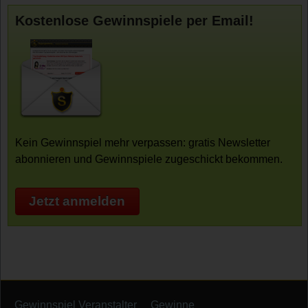
Kostenlose Gewinnspiele per Email!
Kein Gewinnspiel mehr verpassen: gratis Newsletter
abonnieren und Gewinnspiele zugeschickt bekommen.
Jetzt anmelden
Gewinnspiel Veranstalter
Gewinne