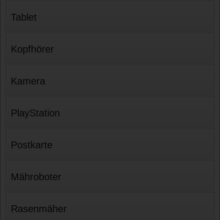
Tablet
Kopfhörer
Kamera
PlayStation
Postkarte
Mähroboter
Rasenmäher