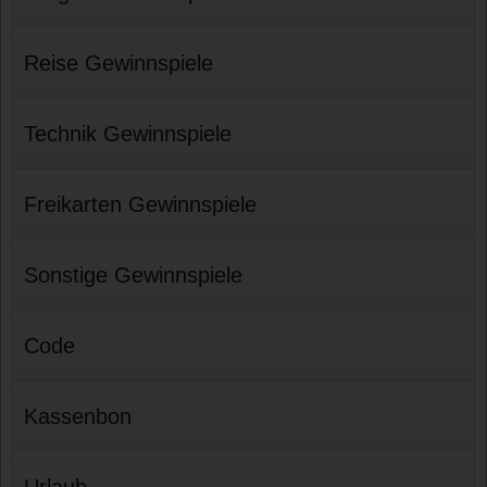
Reise Gewinnspiele
Technik Gewinnspiele
Freikarten Gewinnspiele
Sonstige Gewinnspiele
Code
Kassenbon
Urlaub