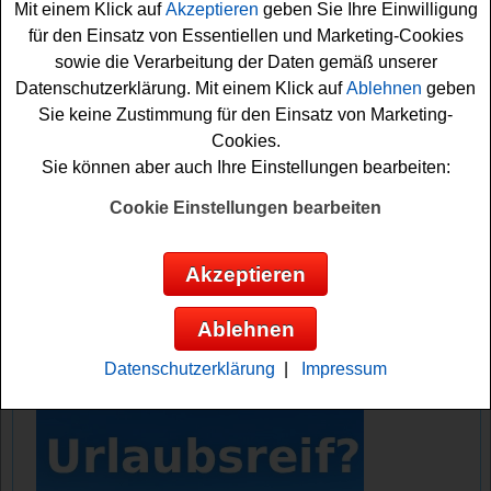
Mit einem Klick auf
Akzeptieren
geben Sie Ihre Einwilligung
Teilnahme ist denkbar einfach.
für den Einsatz von Essentiellen und Marketing-Cookies
sowie die Verarbeitung der Daten gemäß unserer
Um an diesem Gewinnspiel von Pumpkin Organics
Datenschutzerklärung. Mit einem Klick auf
Ablehnen
geben
teilzunehmen, besuchen Sie einfach die Gewinnspiel-
Sie keine Zustimmung für den Einsatz von Marketing-
Website und folgen Sie den dort angegebenen
Cookies.
Anweisungen. Nutzen Sie die Gelegenheit und
Sie können aber auch Ihre Einstellungen bearbeiten:
versuchen Sie Ihr Glück! Die Teilnahme am Pumpkin
Organics Gewinnspiel ist kostenlos.
Cookie Einstellungen bearbeiten
Pumpkin Organics verlost ein Snackpaket
Akzeptieren
plus Gutschein
Ablehnen
Anzeige:
Datenschutzerklärung
|
Impressum