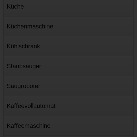
Küche
Küchenmaschine
Kühlschrank
Staubsauger
Saugroboter
Kaffeevollautomat
Kaffeemaschine