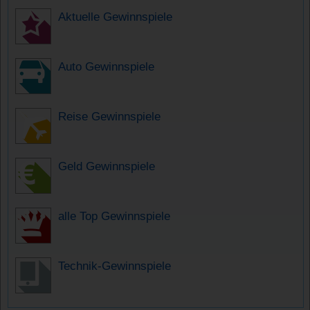
Aktuelle Gewinnspiele
Auto Gewinnspiele
Reise Gewinnspiele
Geld Gewinnspiele
alle Top Gewinnspiele
Technik-Gewinnspiele