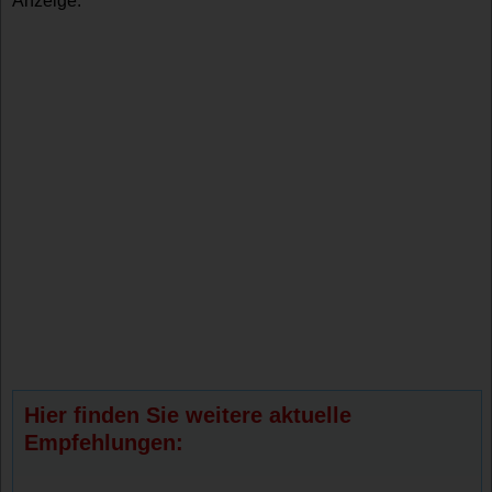
Anzeige:
Hier finden Sie weitere aktuelle
Empfehlungen: