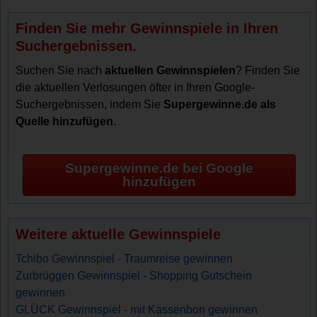
Finden Sie mehr Gewinnspiele in Ihren
Suchergebnissen.
Suchen Sie nach
aktuellen Gewinnspielen
? Finden Sie
die aktuellen Verlosungen öfter in Ihren Google-
Suchergebnissen, indem Sie
Supergewinne.de als
Quelle hinzufügen
.
Supergewinne.de bei Google
hinzufügen
Weitere aktuelle Gewinnspiele
Tchibo Gewinnspiel - Traumreise gewinnen
Zurbrüggen Gewinnspiel - Shopping Gutschein
gewinnen
GLÜCK Gewinnspiel - mit Kassenbon gewinnen