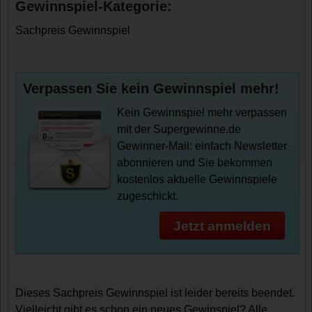
Gewinnspiel-Kategorie:
Sachpreis Gewinnspiel
Verpassen Sie kein Gewinnspiel mehr!
Kein Gewinnspiel mehr verpassen
mit der Supergewinne.de
Gewinner-Mail: einfach Newsletter
abonnieren und Sie bekommen
kostenlos aktuelle Gewinnspiele
zugeschickt.
Jetzt anmelden
Dieses Sachpreis Gewinnspiel ist leider bereits beendet.
Vielleicht gibt es schon ein neues Gewinspiel? Alle