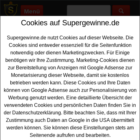
Menü
Cookies auf Supergewinne.de
Supergewinne.de
>
Gewinnspiele
>
Sonstige Gewinnspiele
>
Pumpkin Organics Gewinnspiel - Snackpaket und Gutschein
gewinnen
Supergewinne.de nutzt Cookies auf dieser Webseite. Die
Anzeige:
Cookies sind entweder essenziell für die Seitenfunktion
notwendig oder dienen Marketingzwecken. Für Einige
Anzeige:
benötigen wir Ihre Zustimmung. Marketing-Cookies dienen
zur Bereitstellung von Anzeigen mit Google Adsense zur
Monetarisierung dieser Webseite, damit sie kostenlos
Pumpkin Organics Gewinnspiel -
betrieben werden kann. Diese Cookies und Ihre Daten
Snackpaket und Gutschein
können von Google Adsense auch zur Personalisierung von
gewinnen
Werbung genutzt werden. Eine detaillierte Übersicht der
verwendeten Cookies und persönlichen Daten finden Sie in
Ein kostenloses Pumpkin Organics Gewinnspiel für alle
der Datenschutzerklärung. Bitte beachten Sie, dass mit Ihrer
Genießer unter den Gewinnern. Der Hauptgewinn ist ein
Zustimmung auch Daten an Google in die USA übermittelt
prall gefülltes
Snackpaket
von Pumpkin Organics - und
werden können. Sie können diese Einstellungen stets am
Sie können dieses Produktset gewinnen. Zusätzlich wird
Seitenende aufrufen und bearbeiten.
ein Gutschein von Naif im Wert von 100 Euro verlost. Die