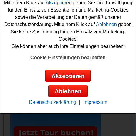
Mit einem Klick auf
Akzeptieren
geben Sie Ihre Einwilligung
sollten Sie kurz das kleine Formular ausfüllen. Denn nur
für den Einsatz von Essentiellen und Marketing-Cookies
so können Sie sich Ihre Gewinnchance sichern.
sowie die Verarbeitung der Daten gemäß unserer
Vielleicht haben Sie ja Glück? Auf jeden Fall drücken wir
Datenschutzerklärung. Mit einem Klick auf
Ablehnen
geben
schon einmal fest die Daumen für dieses tolle
Sie keine Zustimmung für den Einsatz von Marketing-
Gewinnspiel von American Express!
Cookies.
Sie können aber auch Ihre Einstellungen bearbeiten:
American Express verlost 5x einen Horizn
Cabin Trolley
Cookie Einstellungen bearbeiten
Anzeige:
Akzeptieren
Ablehnen
Datenschutzerklärung
|
Impressum