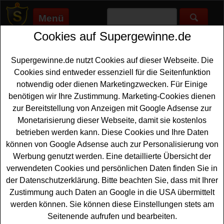
Menü
Cookies auf Supergewinne.de
Supergewinne.de
>
Gewinnspiele
>
Sonstige Gewinnspiele
>
American Express Gewinnspiel - Trolley gewinnen
Supergewinne.de nutzt Cookies auf dieser Webseite. Die
Anzeige:
Cookies sind entweder essenziell für die Seitenfunktion
notwendig oder dienen Marketingzwecken. Für Einige
Anzeige:
benötigen wir Ihre Zustimmung. Marketing-Cookies dienen
zur Bereitstellung von Anzeigen mit Google Adsense zur
American Express Gewinnspiel -
Monetarisierung dieser Webseite, damit sie kostenlos
Trolley gewinnen
betrieben werden kann. Diese Cookies und Ihre Daten
können von Google Adsense auch zur Personalisierung von
Wer gern einen hochwertigen
Trolley gewinnen
möchte,
Werbung genutzt werden. Eine detaillierte Übersicht der
sollte bei diesem kostenlosen American Express
verwendeten Cookies und persönlichen Daten finden Sie in
Gewinnspiel mitmachen. Das Lifestyle-Magazin
der Datenschutzerklärung. Bitte beachten Sie, dass mit Ihrer
AMEXcited von American Express verlost gleich fünfmal
Zustimmung auch Daten an Google in die USA übermittelt
einen exklusiven Horizn Cabin Trolley - und mit etwas
werden können. Sie können diese Einstellungen stets am
Glück können Sie einen dieser tollen
Koffer gewinnen
.
Seitenende aufrufen und bearbeiten.
Falls Sie an der Verlosung gratis teilnehmen möchten,